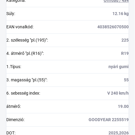
Kategória
:
Offroad / 4x4
Súly
:
12.16 kg
EAN vonalkód
:
4038526070500
2. szélesség "pl.(195)"
:
225
4. átmérő "pl.(R16)"
:
R19
1.Típus
:
nyári gumi
3. magasság "pl.(55)"
:
55
6. sebesség index
:
V 240 km/h
átmérő
:
19.00
Dimenzió
:
GOODYEAR 2255519
DOT
:
2025,2026