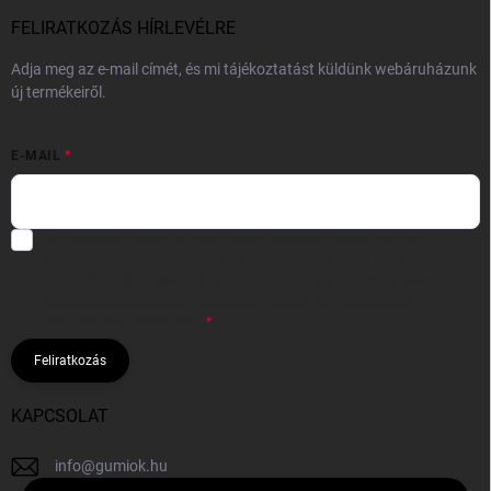
FELIRATKOZÁS HÍRLEVÉLRE
Adja meg az e-mail címét, és mi tájékoztatást küldünk webáruházunk
új termékeiről.
E-MAIL
Hozzájárulok, hogy az általam önként megadott nevem és e-mail
címem felhasználásával a(z)
*cég neve
részemre e-mail útján
hírleveleket, ajánlatokat küldjön. Kijelentem, hogy az
adatkezelési
tájékoztatót
elolvastam. Megértettem, hogy a hozzájárulásom
bármikor visszavonhatom.
Feliratkozás
KAPCSOLAT
info
@
gumiok.hu