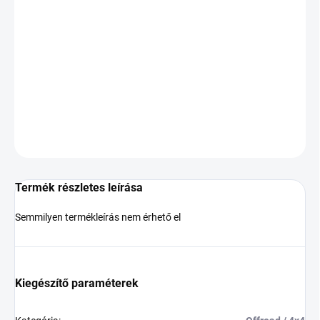
KÉZBESÍTÉS:
2026.8.11
−
+
Hozzáadás a kosárhoz
DOT:2025,2026
KÉRDÉS
Termék részletes leírása
Semmilyen termékleírás nem érhető el
Kiegészítő paraméterek