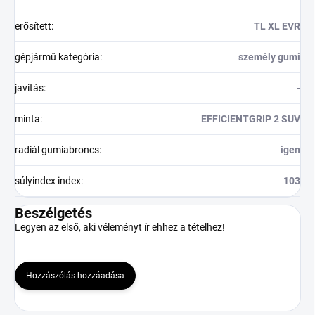
erősített
:
TL XL EVR
gépjármű kategória
:
személy gumi
javitás
:
-
minta
:
EFFICIENTGRIP 2 SUV
radiál gumiabroncs
:
igen
súlyindex index
:
103
Beszélgetés
Legyen az első, aki véleményt ír ehhez a tételhez!
Hozzászólás hozzáadása