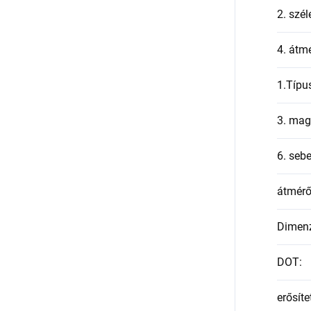
2. szél
4. átmé
1.Típu
3. mag
6. seb
átmér
Dimen
DOT
:
erősíte