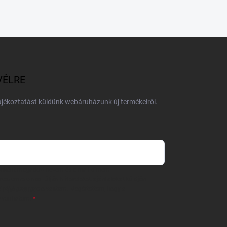
VÉLRE
tájékoztatást küldünk webáruházunk új termékeiről.
 önként megadott nevem és e-mail címem
részemre e-mail útján hírleveleket, ajánlatokat küldjön.
 tájékoztatót
elolvastam. Megértettem, hogy a
zavonhatom.