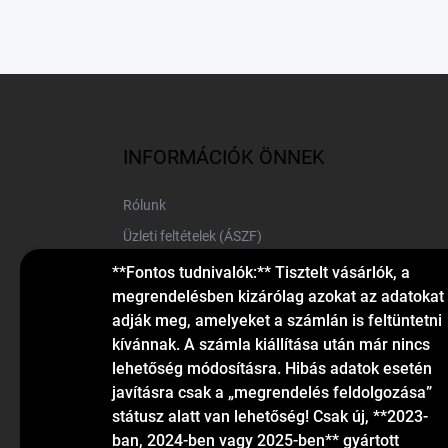
L
á
b
l
INFORMÁCIÓK ÖNNEK
é
c
Rólunk
Üzleti feltételek (ÁSZF)
Elérhetőségek
**Fontos tudnivalók:** Tisztelt vásárlók, a
megrendelésben kizárólag azokat az adatokat
Blog
adják meg, amelyeket a számlán is feltüntetni
kívánnak. A számla kiállítása után már nincs
lehetőség módosításra. Hibás adatok esetén
javításra csak a „megrendelés feldolgozása”
státusz alatt van lehetőség! Csak új, **2023-
ban, 2024-ben vagy 2025-ben** gyártott