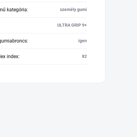
mű kategória
:
személy gumi
ULTRA GRIP 9+
 gumiabroncs
:
igen
dex index
:
82