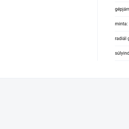
gépjár
minta
:
radiál
súlyin