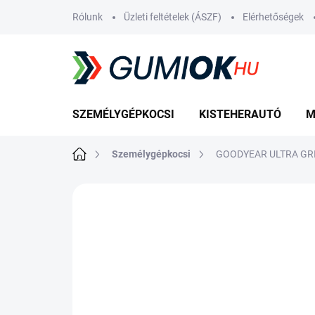
Ugrás
Rólunk
Üzleti feltételek (ÁSZF)
Elérhetőségek
a
fő
tartalomhoz
SZEMÉLYGÉPKOCSI
KISTEHERAUTÓ
M
Kezdőlap
Személygépkocsi
GOODYEAR ULTRA GRI
Nincs értékelés
Ugrás az értékelé