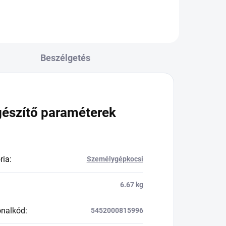
Beszélgetés
gészítő paraméterek
ria
:
Személygépkocsi
6.67 kg
onalkód
:
5452000815996