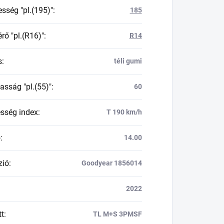
esség "pl.(195)"
:
185
rő "pl.(R16)"
:
R14
s
:
téli gumi
asság "pl.(55)"
:
60
esség index
:
T 190 km/h
ő
:
14.00
zió
:
Goodyear 1856014
2022
tt
:
TL M+S 3PMSF