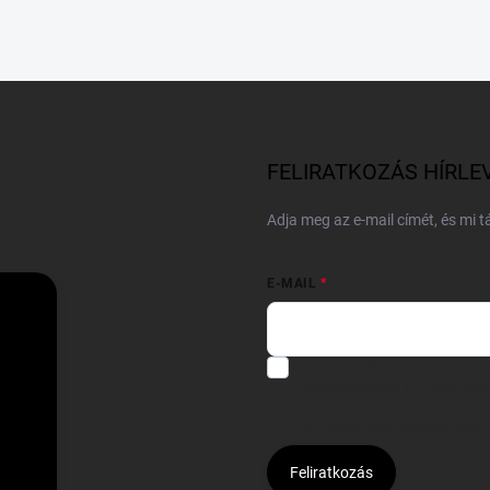
FELIRATKOZÁS HÍRLE
Adja meg az e-mail címét, és mi 
E-MAIL
Hozzájárulok, hogy az általam
felhasználásával a(z)
*cég neve
Kijelentem, hogy az
adatkezelési
hozzájárulásom bármikor viss
Feliratkozás