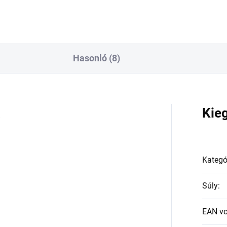
Hasonló (8)
a
Kie
Kategó
Súly
:
EAN v