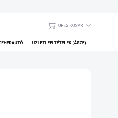
ÜRES KOSÁR
KOSÁR
TEHERAUTÓ
ÜZLETI FELTÉTELEK (ÁSZF)
WEBÁRUHÁ
83 Ft
.11