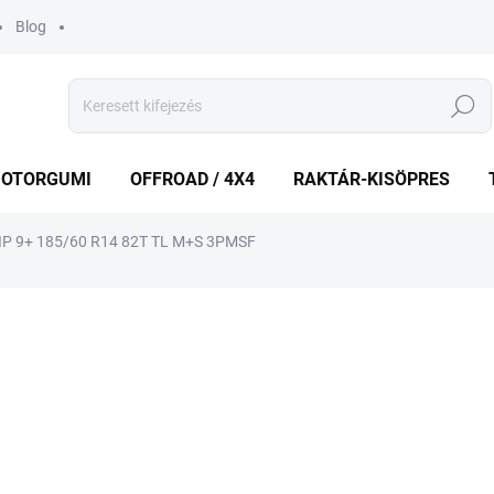
Blog
Keresés
OTORGUMI
OFFROAD / 4X4
RAKTÁR-KISÖPRES
P 9+ 185/60 R14 82T TL M+S 3PMSF
shez
MÁRKA:
GOODYEAR
31 799 Ft
29 8
Egységár:
KÉT MUNKANAP
(>5 DB)
VÁRHATÓ KÉZBESÍTÉS:
2026.8