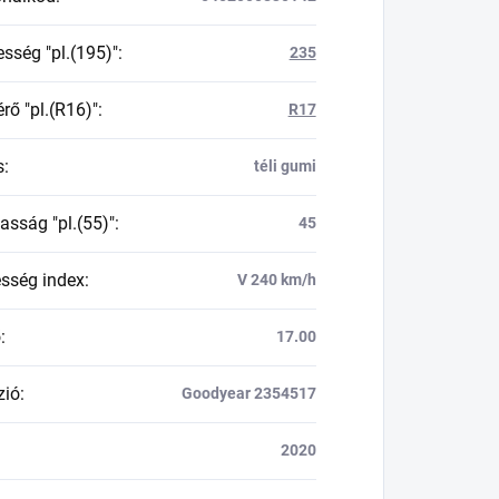
esség "pl.(195)"
:
235
rő "pl.(R16)"
:
R17
s
:
téli gumi
asság "pl.(55)"
:
45
esség index
:
V 240 km/h
ő
:
17.00
zió
:
Goodyear 2354517
2020