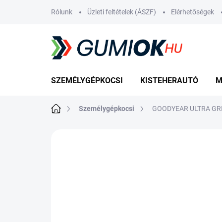
Ugrás
Rólunk
Üzleti feltételek (ÁSZF)
Elérhetőségek
a
fő
tartalomhoz
SZEMÉLYGÉPKOCSI
KISTEHERAUTÓ
M
Kezdőlap
Személygépkocsi
GOODYEAR ULTRA GRI
Nincs értékelés
Ugrás az értékelé