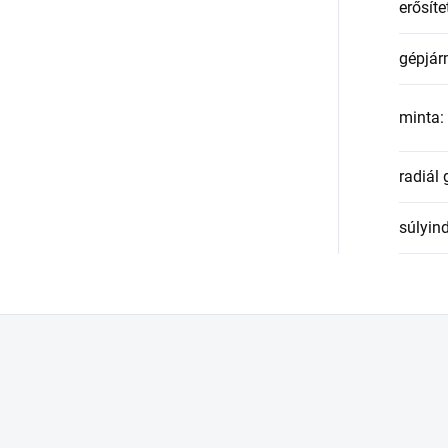
erősíte
gépjár
minta
:
radiál
súlyin