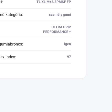
tt
:
TL XL M+S 3PMSF FP
mű kategória
:
személy gumi
ULTRA GRIP
PERFORMANCE +
 gumiabroncs
:
igen
dex index
:
97