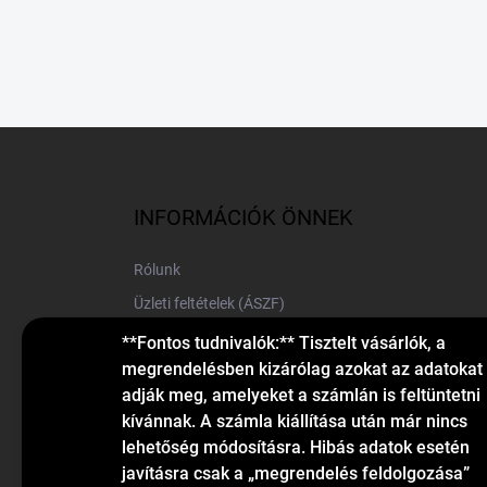
L
á
b
l
INFORMÁCIÓK ÖNNEK
é
c
Rólunk
Üzleti feltételek (ÁSZF)
Elérhetőségek
**Fontos tudnivalók:** Tisztelt vásárlók, a
megrendelésben kizárólag azokat az adatokat
Blog
adják meg, amelyeket a számlán is feltüntetni
kívánnak. A számla kiállítása után már nincs
lehetőség módosításra. Hibás adatok esetén
javításra csak a „megrendelés feldolgozása”