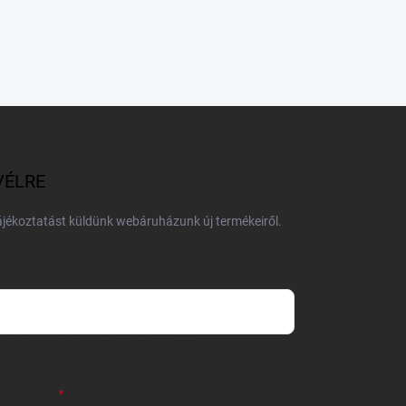
VÉLRE
tájékoztatást küldünk webáruházunk új termékeiről.
 önként megadott nevem és e-mail címem
részemre e-mail útján hírleveleket, ajánlatokat küldjön.
 tájékoztatót
elolvastam. Megértettem, hogy a
zavonhatom.