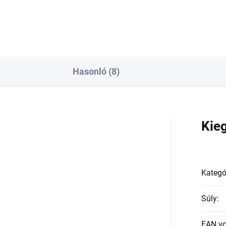
Hasonló (8)
a
Kie
Kategó
Súly
:
EAN v