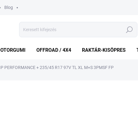
Blog
Keresés
OTORGUMI
OFFROAD / 4X4
RAKTÁR-KISÖPRES
P PERFORMANCE + 235/45 R17 97V TL XL M+S 3PMSF FP
shez
MÁRKA:
GOODYEAR
65 697 Ft
61 7
Egységár:
KÉT MUNKANAP
(2 DB)
VÁRHATÓ KÉZBESÍTÉS:
2026.8