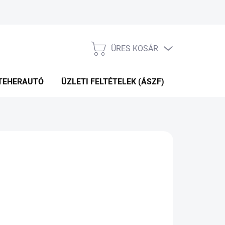
ÜRES KOSÁR
KOSÁR
TEHERAUTÓ
ÜZLETI FELTÉTELEK (ÁSZF)
WEBÁRUHÁ
39 Ft
.12