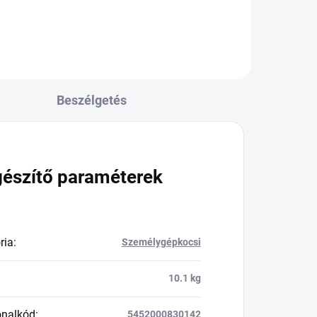
Beszélgetés
gészítő paraméterek
ria
:
Személygépkocsi
10.1 kg
onalkód
:
5452000830142