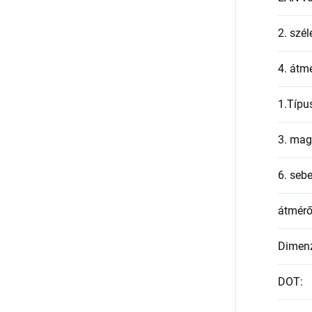
2. szél
4. átmé
1.Típu
3. mag
6. seb
átmér
Dimen
DOT
: