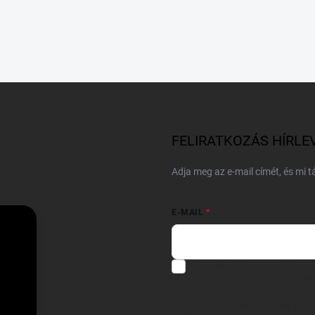
FELIRATKOZÁS HÍRLE
Adja meg az e-mail címét, és mi 
E-MAIL
Hozzájárulok, hogy az általam
felhasználásával a(z)
*cég neve
Kijelentem, hogy az
adatkezelési
hozzájárulásom bármikor viss