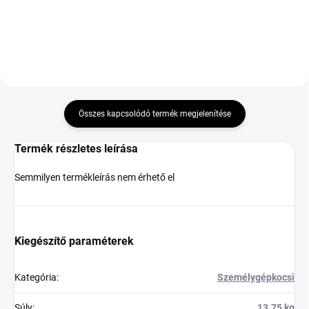
Kosárba
Kosárba
Összes kapcsolódó termék megjelenítése
Termék részletes leírása
Semmilyen termékleírás nem érhető el
Kiegészítő paraméterek
Kategória
:
Személygépkocsi
Súly
:
13.75 kg