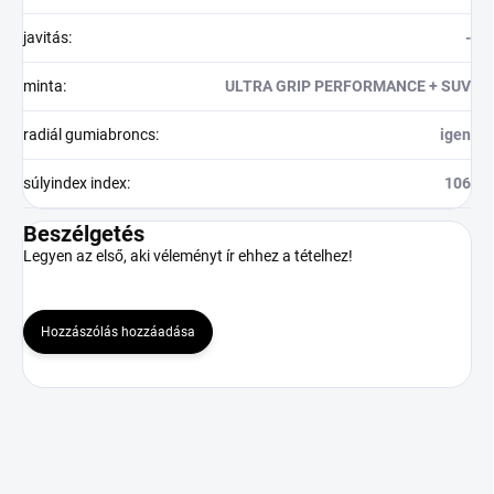
javitás
:
-
minta
:
ULTRA GRIP PERFORMANCE + SUV
radiál gumiabroncs
:
igen
súlyindex index
:
106
Beszélgetés
Legyen az első, aki véleményt ír ehhez a tételhez!
Hozzászólás hozzáadása