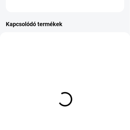
KÉRDÉS
Kapcsolódó termékek
KÜLSŐ RAKTÁR MAX 8 NAP+2NA A
KÜLSŐ RAKTÁR MAX 4 NAP+2NAP A
SZÁLITÁSIG
SZÁLITÁSIG
(>5 DB)
(>5 DB)
BRIDGESTONE BLIZZAK
BRIDGESTONE BLIZZAK
ICE 275/35 R18 95S TL
6 305/30 R20 103W TL
M+S 3PMSF
M+S 3PMSF ENL FP XL
81 508 Ft
191 990 Ft