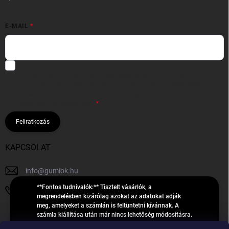
E-MAIL
Hozzájárulok, hogy az általam önként megadott nevem és e-mail
címem felhasználásával a(z)
*cég neve
részemre e-mail útján
hírleveleket, ajánlatokat küldjön. Kijelentem, hogy az
adatkezelési
tájékoztatót
elolvastam. Megértettem, hogy a hozzájárulásom
bármikor visszavonhatom.
Feliratkozás
KAPCSOLAT
info
@
gumiok.hu
**Fontos tudnivalók:** Tisztelt vásárlók, a
+36705429902
megrendelésben kizárólag azokat az adatokat adják
meg, amelyeket a számlán is feltüntetni kívánnak. A
számla kiállítása után már nincs lehetőség módosításra.
Hibás adatok esetén javításra csak a „megrendelés
Á