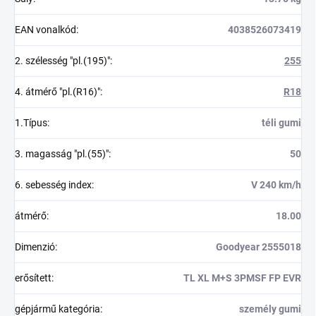
EAN vonalkód
:
4038526073419
2. szélesség "pl.(195)"
:
255
4. átmérő "pl.(R16)"
:
R18
1.Típus
:
téli gumi
3. magasság "pl.(55)"
:
50
6. sebesség index
:
V 240 km/h
átmérő
:
18.00
Dimenzió
:
Goodyear 2555018
erősített
:
TL XL M+S 3PMSF FP EVR
gépjármű kategória
:
személy gumi