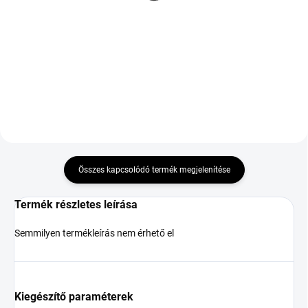
R17 98W TL XL ZR FR
35 264 Ft
50 015 Ft
Kosárba
Kosárba
Összes kapcsolódó termék megjelenítése
Termék részletes leírása
Semmilyen termékleírás nem érhető el
Kiegészítő paraméterek