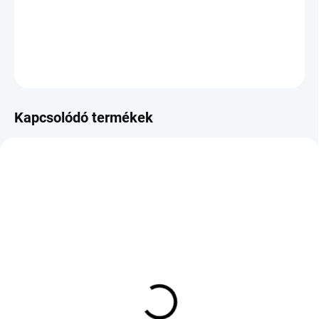
−
+
Hozzáadás a kosárhoz
KÉRDÉS
Kapcsolódó termékek
KÜLSŐ RAKTÁR MAX 8 NAP+2NA A
KÜLSŐ RAKTÁR MAX 8 NAP+2NA A
SZÁLITÁSIG
SZÁLITÁSIG
(>5 DB)
(>5 DB)
NEXEN N'BLUE S 215/65
BFGOODRICH
R16 98H TL
ADVANTAGE 2 225/50