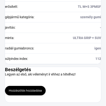
erősített
:
TL M+S 3PMSF
gépjármű kategória
:
személy gumi
javitás
:
-
minta
:
ULTRA GRIP + SUV
radiál gumiabroncs
:
igen
súlyindex index
:
112
Beszélgetés
Legyen az első, aki véleményt ír ehhez a tételhez!
Hozzászólás hozzáadása