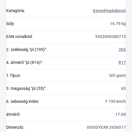
Kategória
:
Személygépkocsi
Súly
:
16.79 kg
EAN vonalkód
:
5452000380715
2. szélesség "pl.(195)"
:
265
4. átmérő "pl.(R16)"
:
R17
1.Típus
:
téli gumi
3. magasság "pl.(55)"
:
65
6. sebesség index
:
T 190 km/h
átmérő
:
17.00
Dimenzió
:
GOODYEAR 2656517