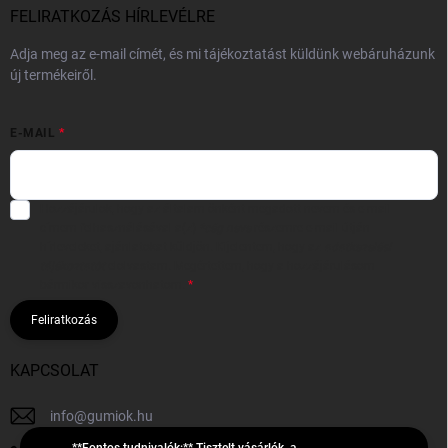
FELIRATKOZÁS HÍRLEVÉLRE
Adja meg az e-mail címét, és mi tájékoztatást küldünk webáruházunk
új termékeiről.
E-MAIL
Hozzájárulok, hogy az általam önként megadott nevem és e-mail
címem felhasználásával a(z)
*cég neve
részemre e-mail útján
hírleveleket, ajánlatokat küldjön. Kijelentem, hogy az
adatkezelési
tájékoztatót
elolvastam. Megértettem, hogy a hozzájárulásom
bármikor visszavonhatom.
Feliratkozás
KAPCSOLAT
info
@
gumiok.hu
**Fontos tudnivalók:** Tisztelt vásárlók, a