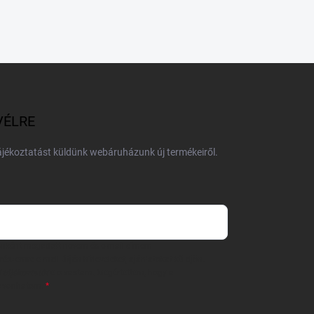
VÉLRE
tájékoztatást küldünk webáruházunk új termékeiről.
 önként megadott nevem és e-mail címem
részemre e-mail útján hírleveleket, ajánlatokat küldjön.
 tájékoztatót
elolvastam. Megértettem, hogy a
zavonhatom.