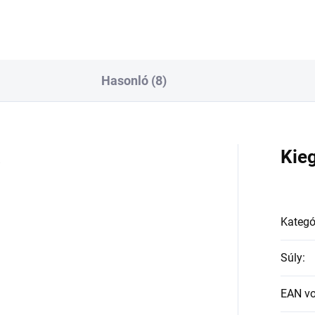
Hasonló (8)
a
Kie
Kategó
Súly
:
EAN v