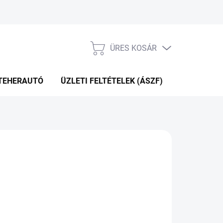
ÜRES KOSÁR
KOSÁR
TEHERAUTÓ
ÜZLETI FELTÉTELEK (ÁSZF)
WEBÁRUHÁ
P+2NA A SZÁLITÁSIG
(>5 DB)
Hozzáadás a kosárhoz