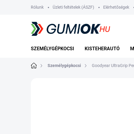
Ugrás
Rólunk
Üzleti feltételek (ÁSZF)
Elérhetőségek
a
fő
tartalomhoz
SZEMÉLYGÉPKOCSI
KISTEHERAUTÓ
M
Kezdőlap
Személygépkocsi
Goodyear UltraGrip P
Nincs értékelés
Ugrás az értékelé