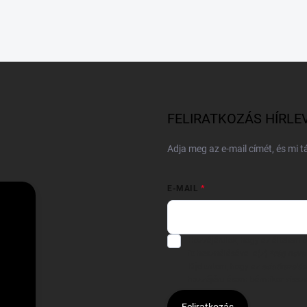
FELIRATKOZÁS HÍRLE
Adja meg az e-mail címét, és mi 
E-MAIL
Hozzájárulok, hogy az általam
felhasználásával a(z)
*cég neve
Kijelentem, hogy az
adatkezelési
hozzájárulásom bármikor viss
Feliratkozás