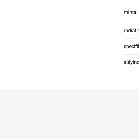
minta
:
radiál
specifi
súlyin