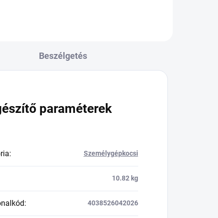
Beszélgetés
gészítő paraméterek
ria
:
Személygépkocsi
10.82 kg
onalkód
:
4038526042026