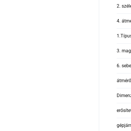
2. szél
4. átmé
1.Típu
3. mag
6. seb
átmér
Dimen
erősíte
gépjár