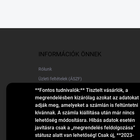
L
á
b
l
INFORMÁCIÓK ÖNNEK
é
c
Rólunk
Üzleti feltételek (ÁSZF)
Elérhetőségek
**Fontos tudnivalók:** Tisztelt vásárlók, a
megrendelésben kizárólag azokat az adatokat
Blog
adják meg, amelyeket a számlán is feltüntetni
kívánnak. A számla kiállítása után már nincs
lehetőség módosításra. Hibás adatok esetén
javításra csak a „megrendelés feldolgozása”
státusz alatt van lehetőség! Csak új, **2023-