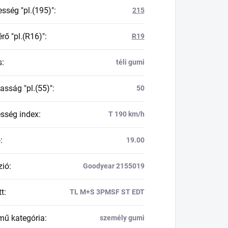
esség "pl.(195)"
:
215
rő "pl.(R16)"
:
R19
s
:
téli gumi
asság "pl.(55)"
:
50
esség index
:
T 190 km/h
ő
:
19.00
zió
:
Goodyear 2155019
tt
:
TL M+S 3PMSF ST EDT
mű kategória
:
személy gumi