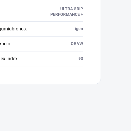
ULTRA GRIP
PERFORMANCE +
 gumiabroncs
:
igen
káció
:
OE VW
dex index
:
93