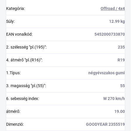
Kategória
:
Offroad / 4x4
Súly
:
12.99 kg
EAN vonalkód
:
5452000733870
2. szélesség "pl.(195)"
:
235
4. átmérő "pl.(R16)"
:
R19
1.Típus
:
négyévszakos gumi
3. magasság "pl.(55)"
:
55
6. sebesség index
:
W 270 km/h
átmérő
:
19.00
Dimenzió
:
GOODYEAR 2355519