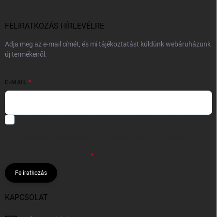
FELIRATKOZÁS HÍRLEVÉLRE
Adja meg az e-mail címét, és mi tájékoztatást küldünk webáruházunk
új termékeiről.
E-MAIL
Hozzájárulok, hogy az általam önként megadott nevem és e-mail
címem felhasználásával a(z)
*cég neve
részemre e-mail útján
hírleveleket, ajánlatokat küldjön. Kijelentem, hogy az
adatkezelési
tájékoztatót
elolvastam. Megértettem, hogy a hozzájárulásom
bármikor visszavonhatom.
Feliratkozás
KAPCSOLAT