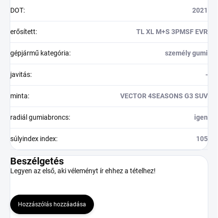
DOT
:
2021
erősített
:
TL XL M+S 3PMSF EVR
gépjármű kategória
:
személy gumi
javitás
:
-
minta
:
VECTOR 4SEASONS G3 SUV
radiál gumiabroncs
:
igen
súlyindex index
:
105
Beszélgetés
Legyen az első, aki véleményt ír ehhez a tételhez!
Hozzászólás hozzáadása