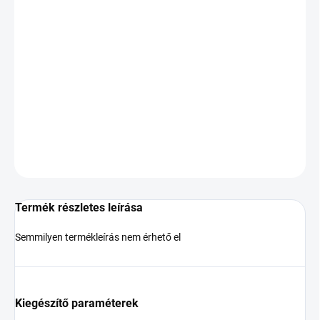
VÁRHATÓ
KÉZBESÍTÉS:
2026.8.12
−
+
Hozzáadás a kosárhoz
DOT:2021
KÉRDÉS
Termék részletes leírása
Semmilyen termékleírás nem érhető el
Kiegészítő paraméterek