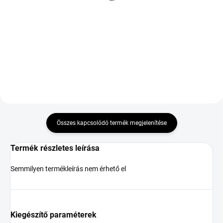
XL
103V TL XL FP Volvo
24 899 Ft
80 062 Ft
Kosárba
Kosárba
Összes kapcsolódó termék megjelenítése
Termék részletes leírása
Semmilyen termékleírás nem érhető el
Kiegészítő paraméterek