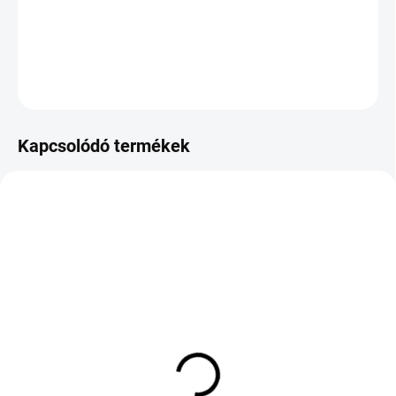
−
+
Hozzáadás a kosárhoz
KÉRDÉS
Kapcsolódó termékek
KÜLSŐ RAKTÁR MAX 8 NAP+2NA A
KÜLSŐ RAKTÁR MAX 1 NAP+2NAP A
SZÁLITÁSIG
SZÁLITÁSIG
(>5 DB)
(>5 DB)
ROADX PERFORMA
MICHELIN PRIMACY 5
DH51 175/70 R14 88T TL
ENERGY 235/50 R19