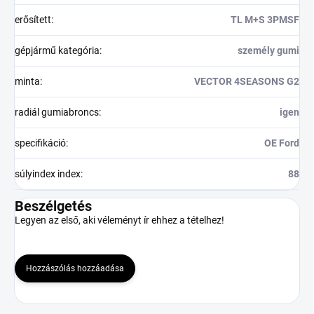
erősített
:
TL M+S 3PMSF
gépjármű kategória
:
személy gumi
minta
:
VECTOR 4SEASONS G2
radiál gumiabroncs
:
igen
specifikáció
:
OE Ford
súlyindex index
:
88
Beszélgetés
Legyen az első, aki véleményt ír ehhez a tételhez!
Hozzászólás hozzáadása