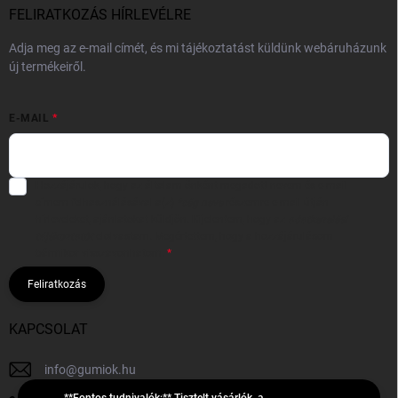
FELIRATKOZÁS HÍRLEVÉLRE
Adja meg az e-mail címét, és mi tájékoztatást küldünk webáruházunk
új termékeiről.
E-MAIL
Hozzájárulok, hogy az általam önként megadott nevem és e-mail
címem felhasználásával a(z)
*cég neve
részemre e-mail útján
hírleveleket, ajánlatokat küldjön. Kijelentem, hogy az
adatkezelési
tájékoztatót
elolvastam. Megértettem, hogy a hozzájárulásom
bármikor visszavonhatom.
Feliratkozás
KAPCSOLAT
info
@
gumiok.hu
**Fontos tudnivalók:** Tisztelt vásárlók, a