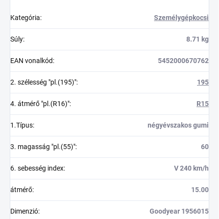
Kategória
:
Személygépkocsi
Súly
:
8.71 kg
EAN vonalkód
:
5452000670762
2. szélesség "pl.(195)"
:
195
4. átmérő "pl.(R16)"
:
R15
1.Típus
:
négyévszakos gumi
3. magasság "pl.(55)"
:
60
6. sebesség index
:
V 240 km/h
átmérő
:
15.00
Dimenzió
:
Goodyear 1956015