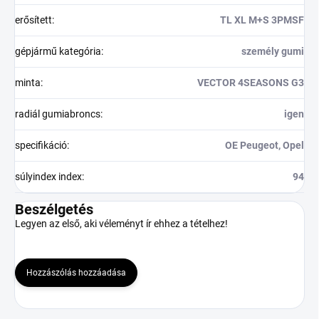
erősített
:
TL XL M+S 3PMSF
gépjármű kategória
:
személy gumi
minta
:
VECTOR 4SEASONS G3
radiál gumiabroncs
:
igen
specifikáció
:
OE Peugeot, Opel
súlyindex index
:
94
Beszélgetés
Legyen az első, aki véleményt ír ehhez a tételhez!
Hozzászólás hozzáadása