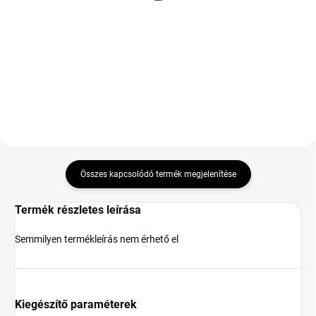
86H TL M+S 3PMSF
81T TL M+S 3PMSF
16 726 Ft
18 616 Ft
Kosárba
Kosárba
Összes kapcsolódó termék megjelenítése
Termék részletes leírása
Semmilyen termékleírás nem érhető el
Kiegészítő paraméterek