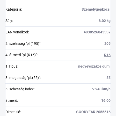
Kategória
:
Személygépkocsi
Súly
:
8.02 kg
EAN vonalkód
:
4038526043337
2. szélesség "pl.(195)"
:
205
4. átmérő "pl.(R16)"
:
R16
1.Típus
:
négyévszakos gumi
3. magasság "pl.(55)"
:
55
6. sebesség index
:
V 240 km/h
átmérő
:
16.00
Dimenzió
:
GOODYEAR 2055516