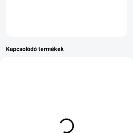
−
+
Hozzáadás a kosárhoz
KÉRDÉS
Kapcsolódó termékek
KÜLSŐ RAKTÁR MAX 1 NAP+2NAP A
KÜLSŐ RAKTÁR MAX 1 NAP+2NAP A
SZÁLITÁSIG
SZÁLITÁSIG
(>5 DB)
(>5 DB)
GOODRIDE ALL SEASON
GOODRIDE ALL SEASON
ELITE Z-401 185/65 R14
ELITE Z-401 165/65 R15