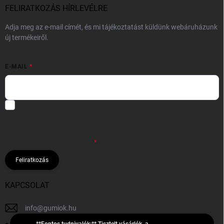
FELIRATKOZÁS HÍRLEVÉLRE
Adja meg az e-mail címét, és mi tájékoztatást küldünk webáruházunk
új termékeiről.
E-MAIL
Hozzájárulok, hogy az általam önként megadott nevem és e-mail
címem felhasználásával a(z)
*cég neve
részemre e-mail útján
hírleveleket, ajánlatokat küldjön. Kijelentem, hogy az
adatkezelési
tájékoztatót
elolvastam. Megértettem, hogy a hozzájárulásom
bármikor visszavonhatom.
Feliratkozás
KAPCSOLAT
info
@
gumiok.hu
**Fontos tudnivalók:** Tisztelt vásárlók, a