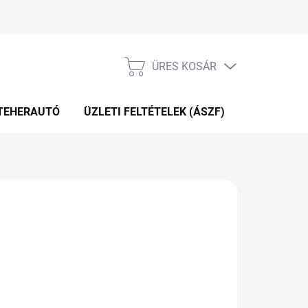
ÜRES KOSÁR
KOSÁR
TEHERAUTÓ
ÜZLETI FELTÉTELEK (ÁSZF)
WEBÁRUHÁ
00 Ft
Hozzáadás a kosárhoz