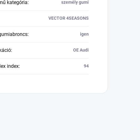
mű kategória
:
személy gumi
VECTOR 4SEASONS
 gumiabroncs
:
igen
káció
:
OE Audi
dex index
:
94