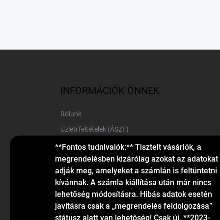
L
á
b
l
INFORMÁCIÓK ÖNNEK
é
c
Rólunk
Üzleti feltételek (ÁSZF)
Elérhetőségek
**Fontos tudnivalók:** Tisztelt vásárlók, a
megrendelésben kizárólag azokat az adatokat
Blog
adják meg, amelyeket a számlán is feltüntetni
kívánnak. A számla kiállítása után már nincs
lehetőség módosításra. Hibás adatok esetén
javításra csak a „megrendelés feldolgozása”
státusz alatt van lehetőség! Csak új, **2023-