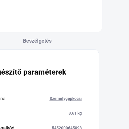
Beszélgetés
gészítő paraméterek
ria
:
Személygépkocsi
8.61 kg
onalkód
:
5452000645098