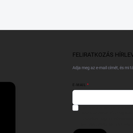
FELIRATKOZÁS HÍRLE
Adja meg az e-mail címét, és mi 
E-MAIL
Hozzájárulok, hogy az általam
felhasználásával a(z)
*cég neve
Kijelentem, hogy az
adatkezelési
hozzájárulásom bármikor viss