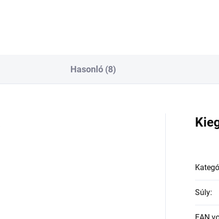
Hasonló (8)
a
Kie
Kategó
Súly
:
EAN v