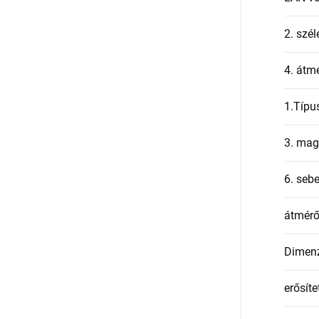
2. szél
4. átmé
1.Típu
3. mag
6. seb
átmér
Dimen
erősíte