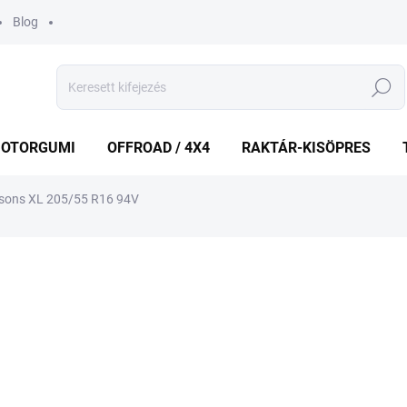
Blog
Keresés
OTORGUMI
OFFROAD / 4X4
RAKTÁR-KISÖPRES
sons XL 205/55 R16 94V
shez
MÁRKA:
GOODYEAR
42 614 Ft
33 4
Egységár:
RAKTÁRON
(1 DB)
−
+