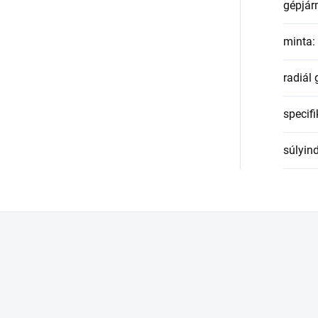
gépjár
minta
:
radiál
specifi
súlyin