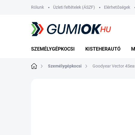
Ugrás
Rólunk
Üzleti feltételek (ÁSZF)
Elérhetőségek
a
fő
tartalomhoz
SZEMÉLYGÉPKOCSI
KISTEHERAUTÓ
M
Kezdőlap
Személygépkocsi
Goodyear Vector 4Sea
Nincs értékelés
Ugrás az értékelé