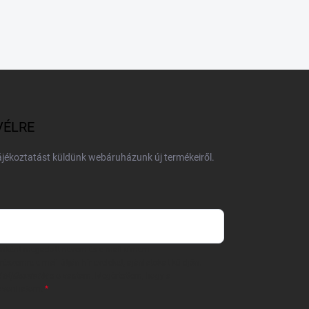
VÉLRE
tájékoztatást küldünk webáruházunk új termékeiről.
 önként megadott nevem és e-mail címem
részemre e-mail útján hírleveleket, ajánlatokat küldjön.
 tájékoztatót
elolvastam. Megértettem, hogy a
zavonhatom.