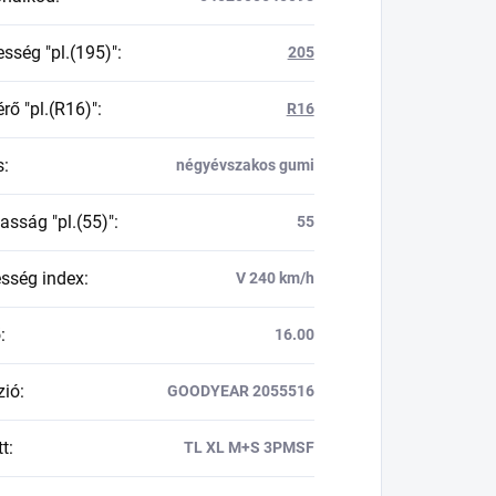
esség "pl.(195)"
:
205
rő "pl.(R16)"
:
R16
s
:
négyévszakos gumi
asság "pl.(55)"
:
55
esség index
:
V 240 km/h
ő
:
16.00
zió
:
GOODYEAR 2055516
tt
:
TL XL M+S 3PMSF