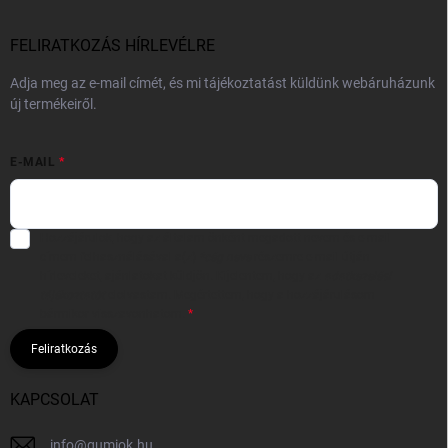
FELIRATKOZÁS HÍRLEVÉLRE
Adja meg az e-mail címét, és mi tájékoztatást küldünk webáruházunk
új termékeiről.
E-MAIL
Hozzájárulok, hogy az általam önként megadott nevem és e-mail
címem felhasználásával a(z)
*cég neve
részemre e-mail útján
hírleveleket, ajánlatokat küldjön. Kijelentem, hogy az
adatkezelési
tájékoztatót
elolvastam. Megértettem, hogy a hozzájárulásom
bármikor visszavonhatom.
Feliratkozás
KAPCSOLAT
info
@
gumiok.hu