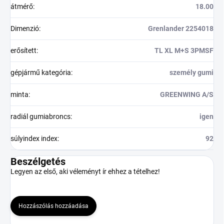
átmérő
:
18.00
Dimenzió
:
Grenlander 2254018
erősített
:
TL XL M+S 3PMSF
gépjármű kategória
:
személy gumi
minta
:
GREENWING A/S
radiál gumiabroncs
:
igen
súlyindex index
:
92
Beszélgetés
Legyen az első, aki véleményt ír ehhez a tételhez!
Hozzászólás hozzáadása