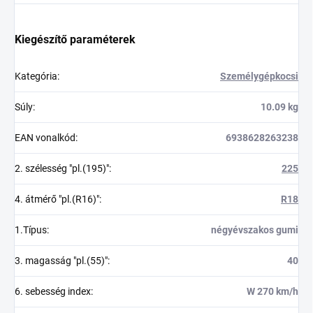
Kiegészítő paraméterek
Kategória
:
Személygépkocsi
Súly
:
10.09 kg
EAN vonalkód
:
6938628263238
2. szélesség "pl.(195)"
:
225
4. átmérő "pl.(R16)"
:
R18
1.Típus
:
négyévszakos gumi
3. magasság "pl.(55)"
:
40
6. sebesség index
:
W 270 km/h