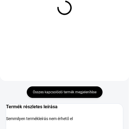
NEXEN N'FERA SU1
HANKOOK K125 VENTUS
205/55 R17 95Y TL XL
PRIME 3 235/45 R18
RPB ZR
98W TL XL FP
34 470 Ft
74 907 Ft
Kosárba
Kosárba
Összes kapcsolódó termék megjelenítése
Termék részletes leírása
Semmilyen termékleírás nem érhető el