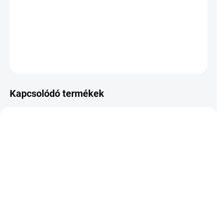
−
+
Hozzáadás a kosárhoz
KÉRDÉS
Kapcsolódó termékek
KÜLSŐ RAKTÁR MAX5 NAP+2NAP A
KÜLSŐ RAKTÁR MAX 8 NAP+2NA A
SZÁLITÁSIG
SZÁLITÁSIG
(>5 DB)
(>5 DB)