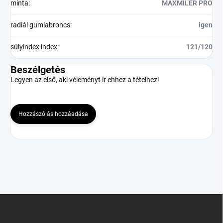
minta
:
MAXMILER PRO
radiál gumiabroncs
:
igen
súlyindex index
:
121/120
Beszélgetés
Legyen az első, aki véleményt ír ehhez a tételhez!
Hozzászólás hozzáadása
L
á
b