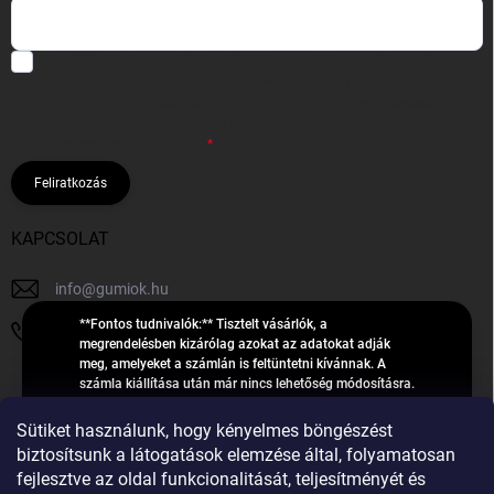
Hozzájárulok, hogy az általam önként megadott nevem és e-mail
címem felhasználásával a(z)
*cég neve
részemre e-mail útján
hírleveleket, ajánlatokat küldjön. Kijelentem, hogy az
adatkezelési
tájékoztatót
elolvastam. Megértettem, hogy a hozzájárulásom
bármikor visszavonhatom.
Feliratkozás
KAPCSOLAT
info
@
gumiok.hu
**Fontos tudnivalók:** Tisztelt vásárlók, a
+36705429902
megrendelésben kizárólag azokat az adatokat adják
meg, amelyeket a számlán is feltüntetni kívánnak. A
számla kiállítása után már nincs lehetőség módosításra.
Hibás adatok esetén javításra csak a „megrendelés
Á
feldolgozása” státusz alatt van lehetőség! Csak új,
Sütiket használunk, hogy kényelmes böngészést
R
**2023-ban, 2024-ben vagy 2025-ben** gyártott
Árukereső.hu
biztosítsunk a látogatások elemzése által, folyamatosan
U
gumiabroncsokat árusítunk – a gumik **pontos DOT-
fejlesztve az oldal funkcionalitását, teljesítményét és
számáról nem adunk felvilágosítást**! Köszönjük. A
K