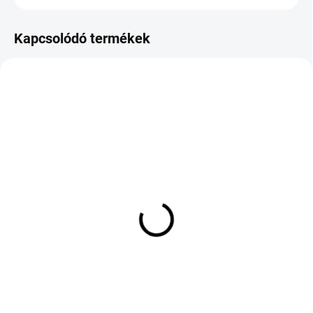
Kapcsolódó termékek
KÜLSŐ RAKTÁR MAX 8 NAP+2NA A
10 NAPON BELÜL SZÁLLÍTJUK
SZÁLITÁSIG
(>5 DB)
(>5 DB)
PLATIN RP 530 VAN
ARIVO TRANSITO ARZ
SUMMER 215/65 R16
6-M 5/ R12 83/81Q TL C
109/107T TL C
21 925 Ft
29 903 Ft
Kosárba
Kosárba