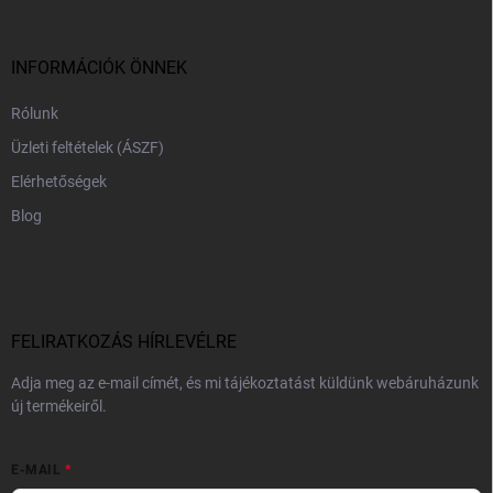
l
é
c
INFORMÁCIÓK ÖNNEK
Rólunk
Üzleti feltételek (ÁSZF)
Elérhetőségek
Blog
FELIRATKOZÁS HÍRLEVÉLRE
Adja meg az e-mail címét, és mi tájékoztatást küldünk webáruházunk
új termékeiről.
E-MAIL