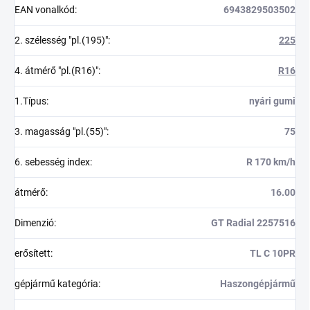
EAN vonalkód
:
6943829503502
2. szélesség "pl.(195)"
:
225
4. átmérő "pl.(R16)"
:
R16
1.Típus
:
nyári gumi
3. magasság "pl.(55)"
:
75
6. sebesség index
:
R 170 km/h
átmérő
:
16.00
Dimenzió
:
GT Radial 2257516
erősített
:
TL C 10PR
gépjármű kategória
:
Haszongépjármű