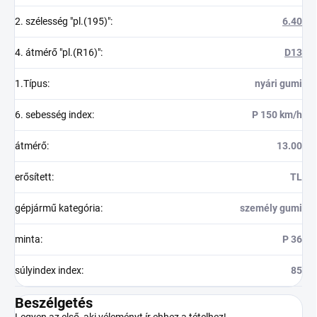
2. szélesség "pl.(195)"
:
6.40
4. átmérő "pl.(R16)"
:
D13
1.Típus
:
nyári gumi
6. sebesség index
:
P 150 km/h
átmérő
:
13.00
erősített
:
TL
gépjármű kategória
:
személy gumi
minta
:
P 36
súlyindex index
:
85
Beszélgetés
Legyen az első, aki véleményt ír ehhez a tételhez!