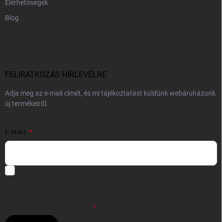
Elérhetőségek
Blog
FELIRATKOZÁS HÍRLEVÉLRE
Adja meg az e-mail címét, és mi tájékoztatást küldünk webáruházunk
új termékeiről.
E-MAIL
Hozzájárulok, hogy az általam önként megadott nevem és e-mail
címem felhasználásával a(z)
*cég neve
részemre e-mail útján
hírleveleket, ajánlatokat küldjön. Kijelentem, hogy az
adatkezelési
tájékoztatót
elolvastam. Megértettem, hogy a hozzájárulásom
bármikor visszavonhatom.