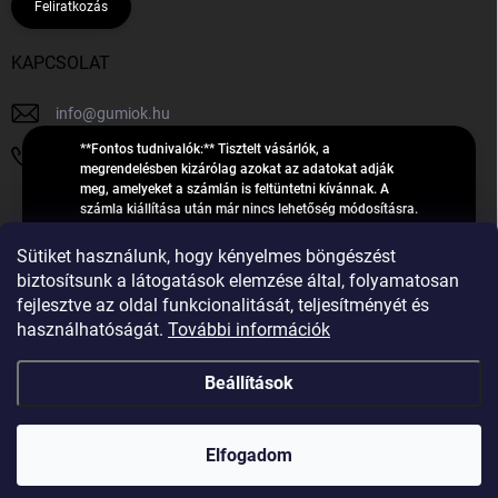
Feliratkozás
KAPCSOLAT
info
@
gumiok.hu
**Fontos tudnivalók:** Tisztelt vásárlók, a
+36705429902
megrendelésben kizárólag azokat az adatokat adják
meg, amelyeket a számlán is feltüntetni kívánnak. A
számla kiállítása után már nincs lehetőség módosításra.
Hibás adatok esetén javításra csak a „megrendelés
Á
feldolgozása” státusz alatt van lehetőség! Csak új,
Sütiket használunk, hogy kényelmes böngészést
R
**2023-ban, 2024-ben vagy 2025-ben** gyártott
Árukereső.hu
biztosítsunk a látogatások elemzése által, folyamatosan
U
gumiabroncsokat árusítunk – a gumik **pontos DOT-
fejlesztve az oldal funkcionalitását, teljesítményét és
számáról nem adunk felvilágosítást**! Köszönjük. A
K
használhatóságát.
További információk
feldolgozás alatt álló nagyszámú megrendelésre
E
tekintettel kérjük, **telefonon ne keressenek minket**. A
R
gumiok
telefonszám **nem szolgál** a megrendelések állapotáról
Beállítások
E
vagy feldolgozásáról való tájékoztatásra. Csak
S
**vészhelyzetben** hívjanak. Minden kérdésükre szívesen
válaszolunk a **[gumisuperke@gmail.com]
Ő
Copyright 2026
GumiOK.hu webáruház
. Minden jog fenntartva.
(mailto:gumisuperke@gmail.com)** címre küldött e-mail
Elfogadom
után.
Shoptet Premium készítette