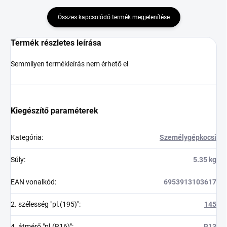
Összes kapcsolódó termék megjelenítése
Termék részletes leírása
Semmilyen termékleírás nem érhető el
Kiegészítő paraméterek
Kategória
:
Személygépkocsi
Súly
:
5.35 kg
EAN vonalkód
:
6953913103617
2. szélesség "pl.(195)"
:
145
4. átmérő "pl.(R16)"
:
R13