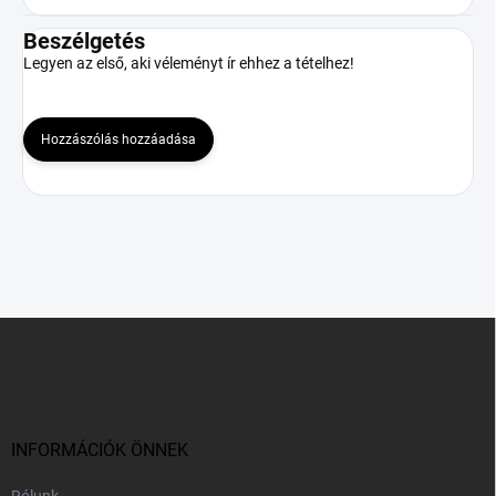
Beszélgetés
Legyen az első, aki véleményt ír ehhez a tételhez!
Hozzászólás hozzáadása
L
á
b
l
é
c
INFORMÁCIÓK ÖNNEK
Rólunk