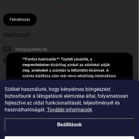
tájékoztatót
elolvastam. Megértettem, hogy a hozzájárulásom
bármikor visszavonhatom.
Feliratkozás
KAPCSOLAT
info
@
gumiok.hu
**Fontos tudnivalók:** Tisztelt vásárlók, a
+36705429902
megrendelésben kizárólag azokat az adatokat adják
meg, amelyeket a számlán is feltüntetni kívánnak. A
számla kiállítása után már nincs lehetőség módosításra.
Hibás adatok esetén javításra csak a „megrendelés
Á
feldolgozása” státusz alatt van lehetőség! Csak új,
Sütiket használunk, hogy kényelmes böngészést
R
**2023-ban, 2024-ben vagy 2025-ben** gyártott
Árukereső.hu
biztosítsunk a látogatások elemzése által, folyamatosan
U
gumiabroncsokat árusítunk – a gumik **pontos DOT-
fejlesztve az oldal funkcionalitását, teljesítményét és
számáról nem adunk felvilágosítást**! Köszönjük. A
K
használhatóságát.
További információk
feldolgozás alatt álló nagyszámú megrendelésre
E
tekintettel kérjük, **telefonon ne keressenek minket**. A
R
gumiok
telefonszám **nem szolgál** a megrendelések állapotáról
Beállítások
E
vagy feldolgozásáról való tájékoztatásra. Csak
S
**vészhelyzetben** hívjanak. Minden kérdésükre szívesen
válaszolunk a **[gumisuperke@gmail.com]
Ő