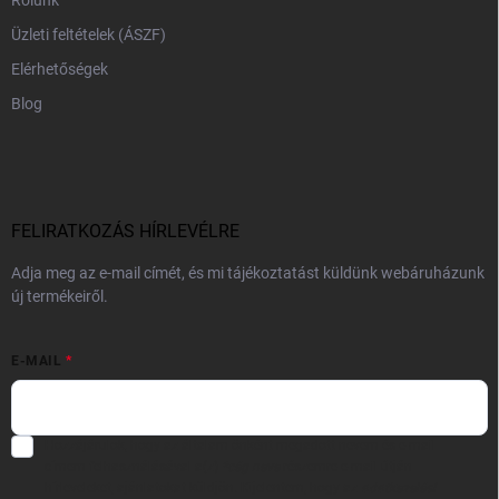
Üzleti feltételek (ÁSZF)
Elérhetőségek
Blog
FELIRATKOZÁS HÍRLEVÉLRE
Adja meg az e-mail címét, és mi tájékoztatást küldünk webáruházunk
új termékeiről.
E-MAIL
Hozzájárulok, hogy az általam önként megadott nevem és e-mail
címem felhasználásával a(z)
*cég neve
részemre e-mail útján
hírleveleket, ajánlatokat küldjön. Kijelentem, hogy az
adatkezelési