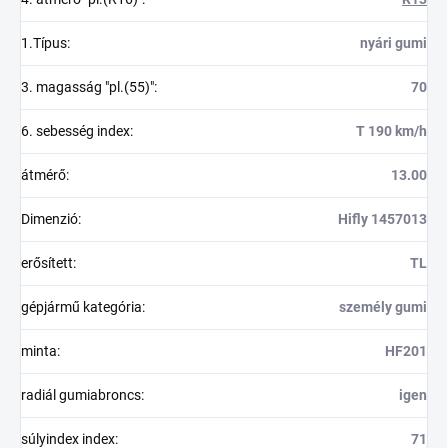
1.Típus
:
nyári gumi
3. magasság "pl.(55)"
:
70
6. sebesség index
:
T 190 km/h
átmérő
:
13.00
Dimenzió
:
Hifly 1457013
erősített
:
TL
gépjármű kategória
:
személy gumi
minta
:
HF201
radiál gumiabroncs
:
igen
súlyindex index
:
71