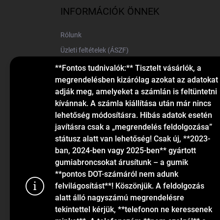
l
INFORMÁCIÓK ÖNNEK
é
c
Rólunk
Üzleti feltételek (ÁSZF)
Elérhetőségek
**Fontos tudnivalók:** Tisztelt vásárlók, a
megrendelésben kizárólag azokat az adatokat
Blog
adják meg, amelyeket a számlán is feltüntetni
kívánnak. A számla kiállítása után már nincs
lehetőség módosításra. Hibás adatok esetén
javításra csak a „megrendelés feldolgozása”
státusz alatt van lehetőség! Csak új, **2023-
ban, 2024-ben vagy 2025-ben** gyártott
gumiabroncsokat árusítunk – a gumik
KAPCSOLAT
**pontos DOT-számáról nem adunk
felvilágosítást**! Köszönjük. A feldolgozás
alatt álló nagyszámú megrendelésre
info
@
gumiok.hu
tekintettel kérjük, **telefonon ne keressenek
+36705429902