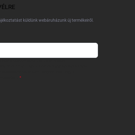
VÉLRE
tájékoztatást küldünk webáruházunk új termékeiről.
 önként megadott nevem és e-mail címem
részemre e-mail útján hírleveleket, ajánlatokat küldjön.
 tájékoztatót
elolvastam. Megértettem, hogy a
zavonhatom.