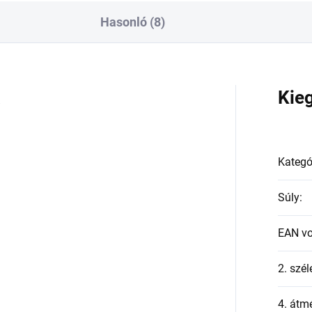
Hasonló (8)
a
Kie
Kategó
Súly
:
EAN v
2. szél
4. átmé