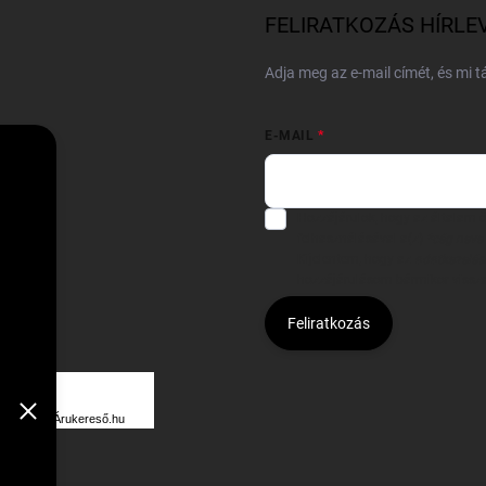
FELIRATKOZÁS HÍRLE
Adja meg az e-mail címét, és mi 
E-MAIL
Hozzájárulok, hogy az általam
felhasználásával a(z)
*cég neve
Kijelentem, hogy az
adatkezelési
hozzájárulásom bármikor viss
Feliratkozás
Á
R
Árukereső.hu
U
K