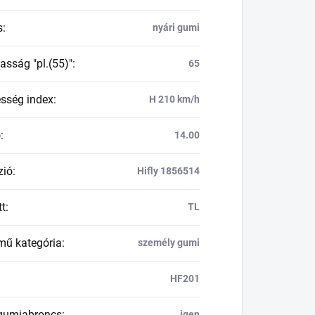
s
:
nyári gumi
asság "pl.(55)"
:
65
esség index
:
H 210 km/h
ő
:
14.00
zió
:
Hifly 1856514
tt
:
TL
mű kategória
:
személy gumi
HF201
 gumiabroncs
:
igen