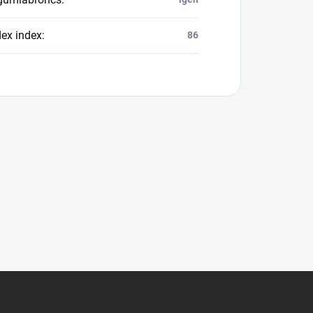
dex index
:
86