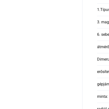
1.Típu
3. mag
6. seb
átmér
Dimen
erősíte
gépjár
minta
:
radiál