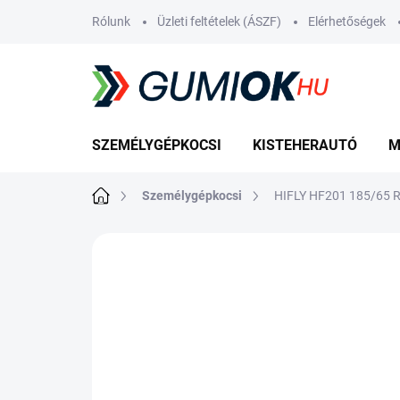
Ugrás
Rólunk
Üzleti feltételek (ÁSZF)
Elérhetőségek
a
fő
tartalomhoz
SZEMÉLYGÉPKOCSI
KISTEHERAUTÓ
M
Kezdőlap
Személygépkocsi
HIFLY HF201 185/65 
Nincs értékelés
Ugrás az értékelé