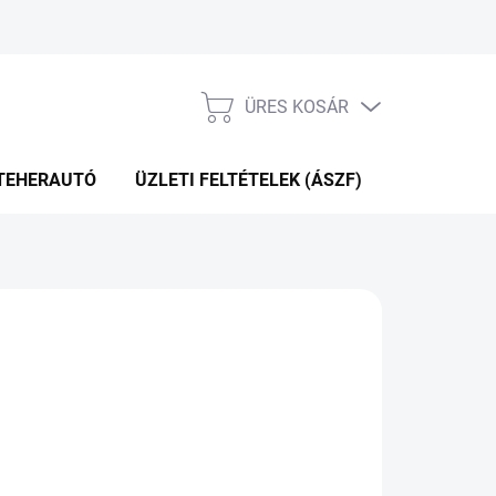
ÜRES KOSÁR
KOSÁR
TEHERAUTÓ
ÜZLETI FELTÉTELEK (ÁSZF)
WEBÁRUHÁ
P+2NA A SZÁLITÁSIG
(>5 DB)
Hozzáadás a kosárhoz