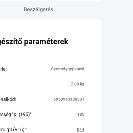
Beszélgetés
gészítő paraméterek
ria
:
Személygépkocsi
7.88 kg
onalkód
:
6953913100531
esség "pl.(195)"
:
185
rő "pl.(R16)"
:
R14