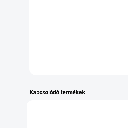
Kapcsolódó termékek
MA-6419440630229