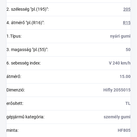
2. szélesség "pl.(195)"
:
205
4. átmérő "pl.(R16)"
:
R15
1.Típus
:
nyári gumi
3. magasság "pl.(55)"
:
50
6. sebesség index
:
V 240 km/h
átmérő
:
15.00
Dimenzió
:
Hifly 2055015
erősített
:
TL
gépjármű kategória
:
személy gumi
minta
:
HF805