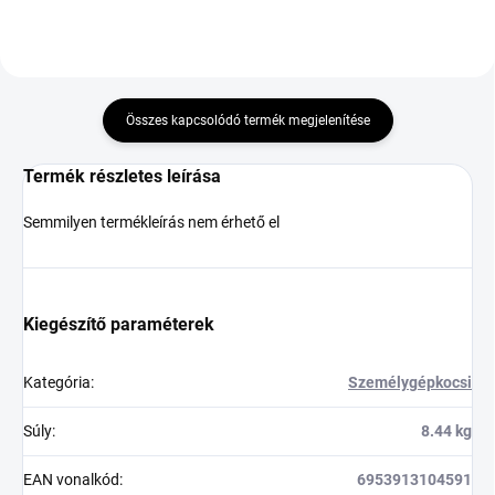
Összes kapcsolódó termék megjelenítése
Termék részletes leírása
Semmilyen termékleírás nem érhető el
Kiegészítő paraméterek
Kategória
:
Személygépkocsi
Súly
:
8.44 kg
EAN vonalkód
:
6953913104591