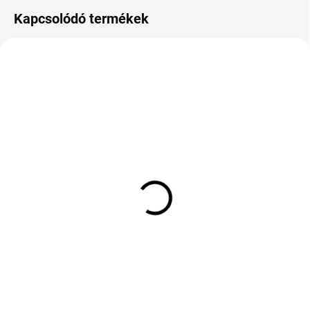
Kapcsolódó termékek
KÜLSŐ RAKTÁR MAX 1 NAP+2NAP A
KÜLSŐ RAKTÁR MAX 8 NAP+2NA A
SZÁLITÁSIG
SZÁLITÁSIG
(>5 DB)
(>5 DB)
YOKOHAMA BLUEARTH
MICHELIN PRIMACY 4
XT AE61 235/60 R17
205/55 R16 91H TL S2
102V TL
FP
49 311 Ft
60 315 Ft
Kosárba
Kosárba