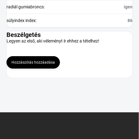
radiál gumiabroncs
:
igen
súlyindex index
:
86
Beszélgetés
Legyen az első, aki véleményt ír ehhez a tételhez!
Hozzászólás hozzáadása
L
á
b
l