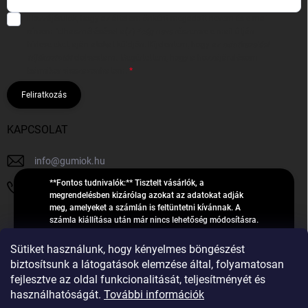
Hozzájárulok, hogy az általam önként megadott nevem és e-mail
címem felhasználásával a(z)
*cég neve
részemre e-mail útján
hírleveleket, ajánlatokat küldjön. Kijelentem, hogy az
adatkezelési
tájékoztatót
elolvastam. Megértettem, hogy a hozzájárulásom
bármikor visszavonhatom.
Feliratkozás
KAPCSOLAT
info
@
gumiok.hu
**Fontos tudnivalók:** Tisztelt vásárlók, a
+36705429902
megrendelésben kizárólag azokat az adatokat adják
meg, amelyeket a számlán is feltüntetni kívánnak. A
számla kiállítása után már nincs lehetőség módosításra.
Hibás adatok esetén javításra csak a „megrendelés
Á
feldolgozása” státusz alatt van lehetőség! Csak új,
Sütiket használunk, hogy kényelmes böngészést
R
**2023-ban, 2024-ben vagy 2025-ben** gyártott
Árukereső.hu
biztosítsunk a látogatások elemzése által, folyamatosan
U
gumiabroncsokat árusítunk – a gumik **pontos DOT-
fejlesztve az oldal funkcionalitását, teljesítményét és
számáról nem adunk felvilágosítást**! Köszönjük. A
K
használhatóságát.
További információk
feldolgozás alatt álló nagyszámú megrendelésre
E
tekintettel kérjük, **telefonon ne keressenek minket**. A