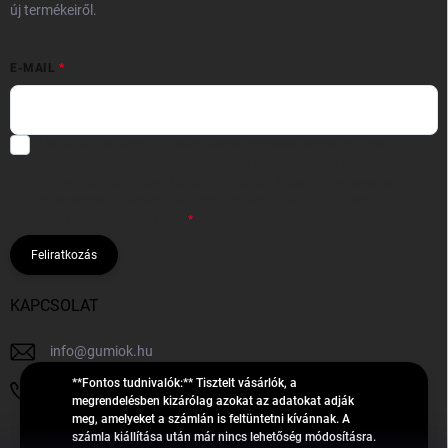
új termékeiről.
E-MAIL
Hozzájárulok, hogy az általam önként megadott nevem és e-mail
címem felhasználásával a(z)
*cég neve
részemre e-mail útján
hírleveleket, ajánlatokat küldjön. Kijelentem, hogy az
adatkezelési
tájékoztatót
elolvastam. Megértettem, hogy a hozzájárulásom
bármikor visszavonhatom.
Feliratkozás
KAPCSOLAT
info
@
gumiok.hu
**Fontos tudnivalók:** Tisztelt vásárlók, a
+36705429902
megrendelésben kizárólag azokat az adatokat adják
meg, amelyeket a számlán is feltüntetni kívánnak. A
számla kiállítása után már nincs lehetőség módosításra.