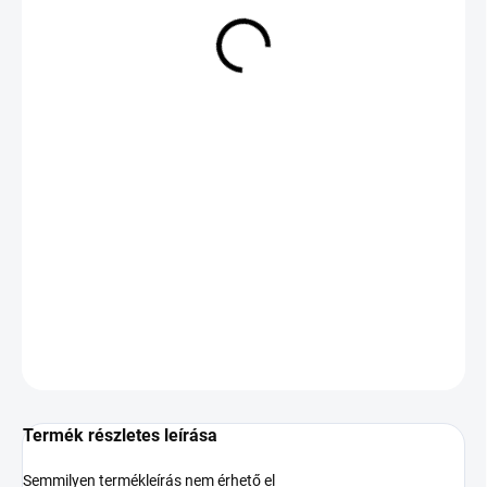
24 379 Ft
Egységár:
ELFOGYOTT
KÉRDÉS
Termék részletes leírása
Semmilyen termékleírás nem érhető el