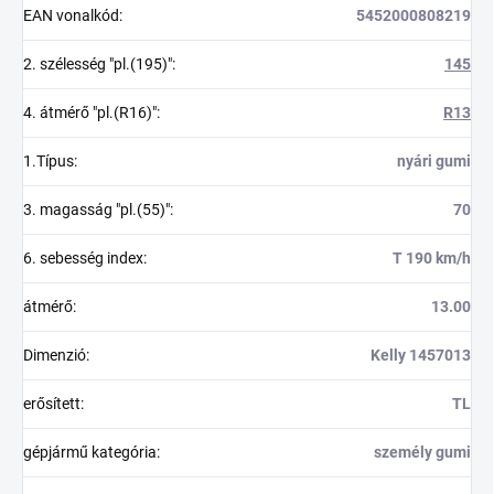
EAN vonalkód
:
5452000808219
2. szélesség "pl.(195)"
:
145
4. átmérő "pl.(R16)"
:
R13
1.Típus
:
nyári gumi
3. magasság "pl.(55)"
:
70
6. sebesség index
:
T 190 km/h
átmérő
:
13.00
Dimenzió
:
Kelly 1457013
erősített
:
TL
gépjármű kategória
:
személy gumi