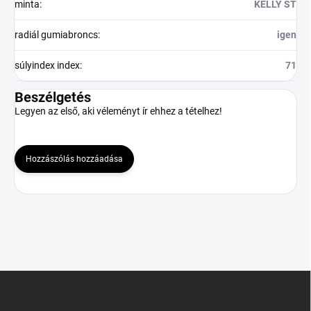
minta
:
KELLY ST
radiál gumiabroncs
:
igen
súlyindex index
:
71
Beszélgetés
Legyen az első, aki véleményt ír ehhez a tételhez!
Hozzászólás hozzáadása
L
á
b