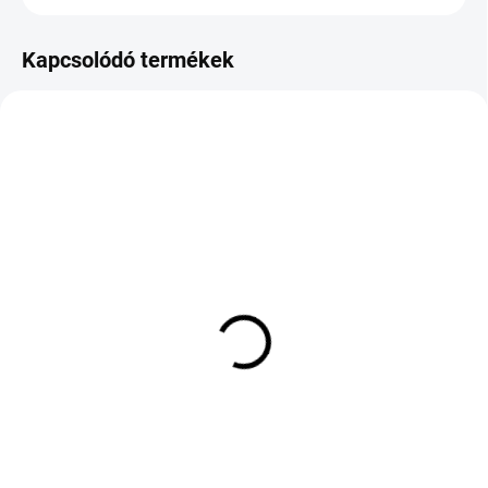
Kapcsolódó termékek
KÜLSŐ RAKTÁR MAX 8 NAP+2NA A
RAKTÁRON
SZÁLITÁSIG
(>5 DB)
(>5 DB)
KLEBER KRISALP HP3
Yokohama Aspec A349A
235/50 R18 101V TL XL
215/55 R17 94V
M+S 3PMSF FSL
52 960 Ft
53 877 Ft
Kosárba
Kosárba