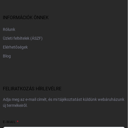
l
é
c
INFORMÁCIÓK ÖNNEK
Rólunk
Üzleti feltételek (ÁSZF)
Elérhetőségek
Blog
FELIRATKOZÁS HÍRLEVÉLRE
Adja meg az e-mail címét, és mi tájékoztatást küldünk webáruházunk
új termékeiről.
E-MAIL