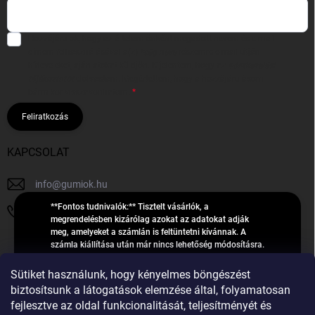
Hozzájárulok, hogy az általam önként megadott nevem és e-mail
címem felhasználásával a(z)
*cég neve
részemre e-mail útján
hírleveleket, ajánlatokat küldjön. Kijelentem, hogy az
adatkezelési
tájékoztatót
elolvastam. Megértettem, hogy a hozzájárulásom
bármikor visszavonhatom.
Feliratkozás
KAPCSOLAT
info
@
gumiok.hu
**Fontos tudnivalók:** Tisztelt vásárlók, a
+36705429902
megrendelésben kizárólag azokat az adatokat adják
meg, amelyeket a számlán is feltüntetni kívánnak. A
számla kiállítása után már nincs lehetőség módosításra.
Hibás adatok esetén javításra csak a „megrendelés
Á
feldolgozása” státusz alatt van lehetőség! Csak új,
Sütiket használunk, hogy kényelmes böngészést
R
**2023-ban, 2024-ben vagy 2025-ben** gyártott
Árukereső.hu
biztosítsunk a látogatások elemzése által, folyamatosan
U
gumiabroncsokat árusítunk – a gumik **pontos DOT-
fejlesztve az oldal funkcionalitását, teljesítményét és
számáról nem adunk felvilágosítást**! Köszönjük. A
K