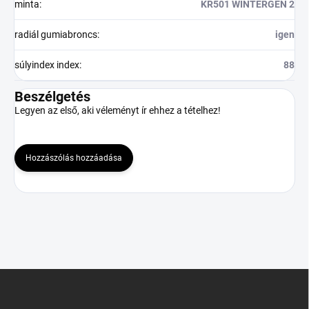
minta
:
KR501 WINTERGEN 2
radiál gumiabroncs
:
igen
súlyindex index
:
88
Beszélgetés
Legyen az első, aki véleményt ír ehhez a tételhez!
Hozzászólás hozzáadása
L
á
b