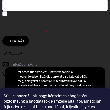
Hozzájárulok, hogy az általam önként megadott nevem és e-mail
címem felhasználásával a(z)
*cég neve
részemre e-mail útján
hírleveleket, ajánlatokat küldjön. Kijelentem, hogy az
adatkezelési
tájékoztatót
elolvastam. Megértettem, hogy a hozzájárulásom
bármikor visszavonhatom.
Feliratkozás
KAPCSOLAT
info
@
gumiok.hu
**Fontos tudnivalók:** Tisztelt vásárlók, a
+36705429902
megrendelésben kizárólag azokat az adatokat adják
meg, amelyeket a számlán is feltüntetni kívánnak. A
számla kiállítása után már nincs lehetőség módosításra.
Hibás adatok esetén javításra csak a „megrendelés
Á
feldolgozása” státusz alatt van lehetőség! Csak új,
Sütiket használunk, hogy kényelmes böngészést
R
**2023-ban, 2024-ben vagy 2025-ben** gyártott
Árukereső.hu
biztosítsunk a látogatások elemzése által, folyamatosan
U
gumiabroncsokat árusítunk – a gumik **pontos DOT-
fejlesztve az oldal funkcionalitását, teljesítményét és
számáról nem adunk felvilágosítást**! Köszönjük. A
K