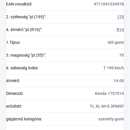
EAN vonalkód
:
4711041534978
2. szélesség "pl.(195)"
:
175
4. átmérő "pl.(R16)"
:
R14
1.Típus
:
téli gumi
3. magasság "pl.(55)"
:
70
6. sebesség index
:
T 190 km/h
átmérő
:
14.00
Dimenzió
:
Kenda 1757014
erősített
:
TL XL M+S 3PMSF
gépjármű kategória
:
személy gumi