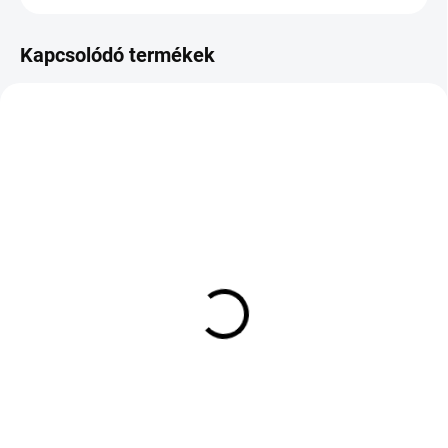
Kapcsolódó termékek
KÜLSŐ RAKTÁR MAX 8 NAP+2NA A
KÜLSŐ RAKTÁR MAX 8 NAP+2NA A
SZÁLITÁSIG
SZÁLITÁSIG
(>5 DB)
(>5 DB)
HIFLY HF201 205/70 R14
MAXXIS PREMITRA HP5
95H TL
215/45 R17 91W TL XL
ZR
28 102 Ft
55 197 Ft
Kosárba
Kosárba