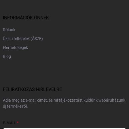
l
é
c
INFORMÁCIÓK ÖNNEK
Rólunk
Üzleti feltételek (ÁSZF)
Elérhetőségek
Blog
FELIRATKOZÁS HÍRLEVÉLRE
Adja meg az e-mail címét, és mi tájékoztatást küldünk webáruházunk
új termékeiről.
E-MAIL