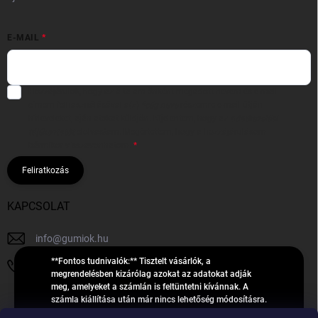
E-MAIL
Hozzájárulok, hogy az általam önként megadott nevem és e-mail
címem felhasználásával a(z)
*cég neve
részemre e-mail útján
hírleveleket, ajánlatokat küldjön. Kijelentem, hogy az
adatkezelési
tájékoztatót
elolvastam. Megértettem, hogy a hozzájárulásom
bármikor visszavonhatom.
Feliratkozás
KAPCSOLAT
info
@
gumiok.hu
**Fontos tudnivalók:** Tisztelt vásárlók, a
+36705429902
megrendelésben kizárólag azokat az adatokat adják
meg, amelyeket a számlán is feltüntetni kívánnak. A
számla kiállítása után már nincs lehetőség módosításra.
Hibás adatok esetén javításra csak a „megrendelés