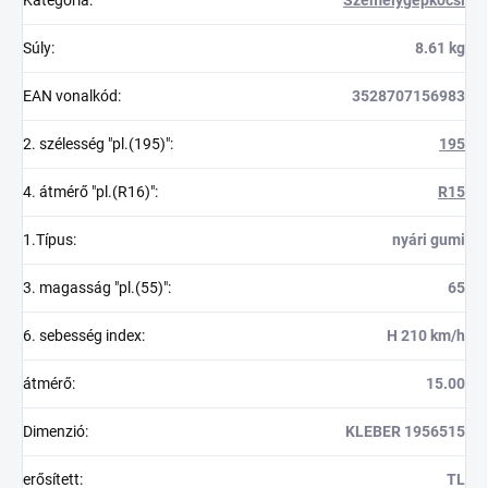
Súly
:
8.61 kg
EAN vonalkód
:
3528707156983
2. szélesség "pl.(195)"
:
195
4. átmérő "pl.(R16)"
:
R15
1.Típus
:
nyári gumi
3. magasság "pl.(55)"
:
65
6. sebesség index
:
H 210 km/h
átmérő
:
15.00
Dimenzió
:
KLEBER 1956515
erősített
:
TL