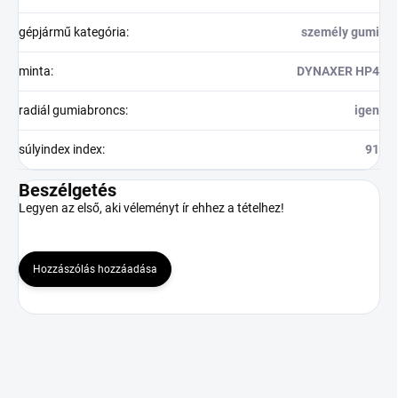
gépjármű kategória
:
személy gumi
minta
:
DYNAXER HP4
radiál gumiabroncs
:
igen
súlyindex index
:
91
Beszélgetés
Legyen az első, aki véleményt ír ehhez a tételhez!
Hozzászólás hozzáadása