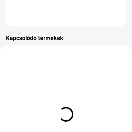
KÉRDÉS
Kapcsolódó termékek
KÜLSŐ RAKTÁR MAX 4 NAP+2NAP A
KÜLSŐ RAKTÁR MAX 8 NAP+2NA A
SZÁLITÁSIG
SZÁLITÁSIG
(>5 DB)
(>5 DB)
Pirelli CINTURATO P7
VREDESTEIN QUATRAC
RFT XL 225/60 R18
PRO 215/55 R18 99V TL
104W
XL M+S 3PMSF FSL