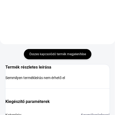
66 084 Ft
90 052 Ft
Kosárba
Kosárba
Összes kapcsolódó termék megjelenítése
Termék részletes leírása
Semmilyen termékleírás nem érhető el
Kiegészítő paraméterek
Kategória
:
Személygépkocsi