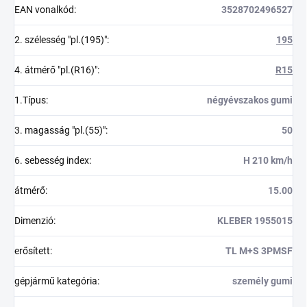
EAN vonalkód
:
3528702496527
2. szélesség "pl.(195)"
:
195
4. átmérő "pl.(R16)"
:
R15
1.Típus
:
négyévszakos gumi
3. magasság "pl.(55)"
:
50
6. sebesség index
:
H 210 km/h
átmérő
:
15.00
Dimenzió
:
KLEBER 1955015
erősített
:
TL M+S 3PMSF
gépjármű kategória
:
személy gumi