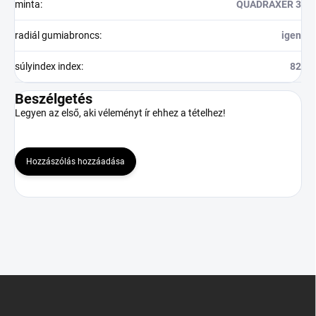
minta
:
QUADRAXER 3
radiál gumiabroncs
:
igen
súlyindex index
:
82
Beszélgetés
Legyen az első, aki véleményt ír ehhez a tételhez!
Hozzászólás hozzáadása
L
á
b