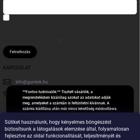
Hozzájárulok, hogy az általam önként megadott nevem és e-mail
címem felhasználásával a(z)
*cég neve
részemre e-mail útján
hírleveleket, ajánlatokat küldjön. Kijelentem, hogy az
adatkezelési
tájékoztatót
elolvastam. Megértettem, hogy a hozzájárulásom
bármikor visszavonhatom.
Feliratkozás
KAPCSOLAT
info
@
gumiok.hu
**Fontos tudnivalók:** Tisztelt vásárlók, a
+36705429902
megrendelésben kizárólag azokat az adatokat adják
meg, amelyeket a számlán is feltüntetni kívánnak. A
számla kiállítása után már nincs lehetőség módosításra.
Hibás adatok esetén javításra csak a „megrendelés
Á
feldolgozása” státusz alatt van lehetőség! Csak új,
Sütiket használunk, hogy kényelmes böngészést
R
**2023-ban, 2024-ben vagy 2025-ben** gyártott
Árukereső.hu
biztosítsunk a látogatások elemzése által, folyamatosan
U
gumiabroncsokat árusítunk – a gumik **pontos DOT-
fejlesztve az oldal funkcionalitását, teljesítményét és
számáról nem adunk felvilágosítást**! Köszönjük. A
K