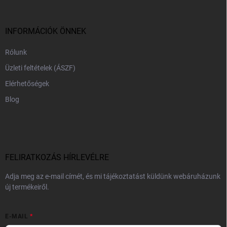
l
é
c
INFORMÁCIÓK ÖNNEK
Rólunk
Üzleti feltételek (ÁSZF)
Elérhetőségek
Blog
FELIRATKOZÁS HÍRLEVÉLRE
Adja meg az e-mail címét, és mi tájékoztatást küldünk webáruházunk
új termékeiről.
E-MAIL