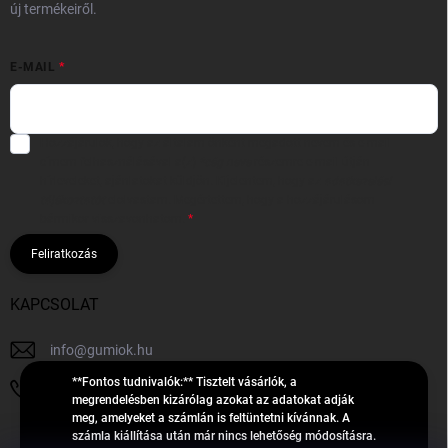
új termékeiről.
E-MAIL
Hozzájárulok, hogy az általam önként megadott nevem és e-mail
címem felhasználásával a(z)
*cég neve
részemre e-mail útján
hírleveleket, ajánlatokat küldjön. Kijelentem, hogy az
adatkezelési
tájékoztatót
elolvastam. Megértettem, hogy a hozzájárulásom
bármikor visszavonhatom.
Feliratkozás
KAPCSOLAT
info
@
gumiok.hu
**Fontos tudnivalók:** Tisztelt vásárlók, a
+36705429902
megrendelésben kizárólag azokat az adatokat adják
meg, amelyeket a számlán is feltüntetni kívánnak. A
számla kiállítása után már nincs lehetőség módosításra.