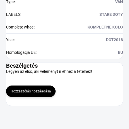
Type
:
VAN
LABELS
:
STARE DOTY
Complete wheel
:
KOMPLETNE KOŁO
Year
:
DOT2018
Homologacja UE
:
EU
Beszélgetés
Legyen az első, aki véleményt ír ehhez a tételhez!
Hozzászólás hozzáadása