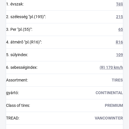
1. évszak
:
Téli
2. szélesség "pl.(195)"
:
215
3. Per "pl.(55)"
:
65
4. átmérő "pl.(R16)"
:
R16
5. súlyindex
:
109
6. sebességindex
:
(R) 170 km/h
Assortment
:
TIRES
gyártó
:
CONTINENTAL
Class of tires
:
PREMIUM
TREAD
:
VANCOWINTER