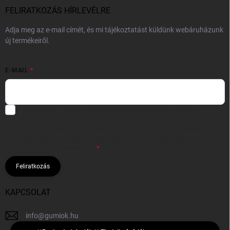
FELIRATKOZÁS HÍRLEVÉLRE
Adja meg az e-mail címét, és mi tájékoztatást küldünk webáruházunk
új termékeiről.
E-MAIL
Hozzájárulok, hogy az általam önként megadott nevem és e-mail
címem felhasználásával a(z)
*cég neve
részemre e-mail útján
hírleveleket, ajánlatokat küldjön. Kijelentem, hogy az
adatkezelési
tájékoztatót
elolvastam. Megértettem, hogy a hozzájárulásom
bármikor visszavonhatom.
Feliratkozás
KAPCSOLAT
info
@
gumiok.hu