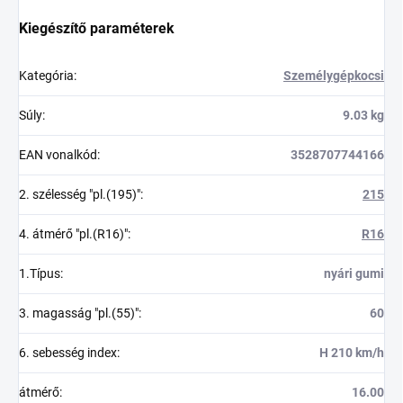
Kiegészítő paraméterek
Kategória
:
Személygépkocsi
Súly
:
9.03 kg
EAN vonalkód
:
3528707744166
2. szélesség "pl.(195)"
:
215
4. átmérő "pl.(R16)"
:
R16
1.Típus
:
nyári gumi
3. magasság "pl.(55)"
:
60
6. sebesség index
:
H 210 km/h
átmérő
:
16.00