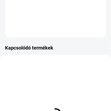
−
+
Hozzáadás a kosárhoz
KÉRDÉS
Kapcsolódó termékek
KÜLSŐ RAKTÁR MAX 8 NAP+2NA A
KÜLSŐ RAKTÁR MAX 8 NAP+2NA A
SZÁLITÁSIG
SZÁLITÁSIG
(>5 DB)
(>5 DB)