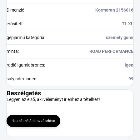
Dimenzió
:
Kormoran 2156016
erősített
:
TL XL
gépjármű kategória
:
személy gumi
minta
:
ROAD PERFORMANCE
radiál gumiabroncs
:
igen
súlyindex index
:
99
Beszélgetés
Legyen az első, aki véleményt ír ehhez a tételhez!
Hozzászólás hozzáadása