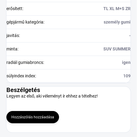
erősített
:
TL XL M+S ZR
gépjármű kategória
:
személy gumi
javitás
:
-
minta
:
SUV SUMMER
radiál gumiabroncs
:
igen
súlyindex index
:
109
Beszélgetés
Legyen az első, aki véleményt ír ehhez a tételhez!
Hozzászólás hozzáadása