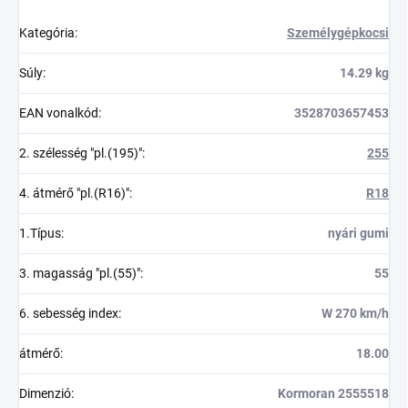
Kategória
:
Személygépkocsi
Súly
:
14.29 kg
EAN vonalkód
:
3528703657453
2. szélesség "pl.(195)"
:
255
4. átmérő "pl.(R16)"
:
R18
1.Típus
:
nyári gumi
3. magasság "pl.(55)"
:
55
6. sebesség index
:
W 270 km/h
átmérő
:
18.00
Dimenzió
:
Kormoran 2555518