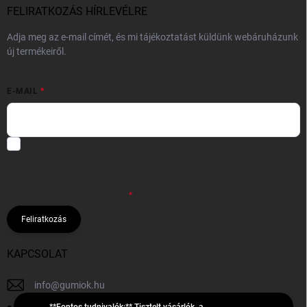
FELIRATKOZÁS HÍRLEVÉLRE
Adja meg az e-mail címét, és mi tájékoztatást küldünk webáruházunk
új termékeiről.
E-MAIL
Hozzájárulok, hogy az általam önként megadott nevem és e-mail
címem felhasználásával a(z)
*cég neve
részemre e-mail útján
hírleveleket, ajánlatokat küldjön. Kijelentem, hogy az
adatkezelési
tájékoztatót
elolvastam. Megértettem, hogy a hozzájárulásom
bármikor visszavonhatom.
Feliratkozás
KAPCSOLAT
info
@
gumiok.hu
**Fontos tudnivalók:** Tisztelt vásárlók, a