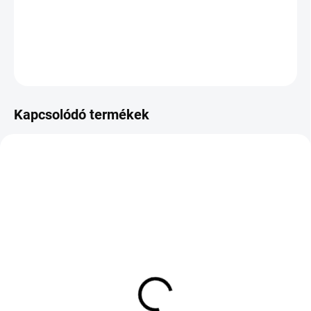
−
+
Hozzáadás a kosárhoz
KÉRDÉS
Kapcsolódó termékek
KÜLSŐ RAKTÁR MAX 3 NAP+2NAP A
KÜLSŐ RAKTÁR MAX 1 NAP+2NAP A
SZÁLITÁSIG
SZÁLITÁSIG
(>5 DB)
(>5 DB)
TOYO PROXES SPORT 2
TOYO PROXES SPORT 2
225/40 R19 93Y TL MFS
245/40 R19 98Y TL MFS