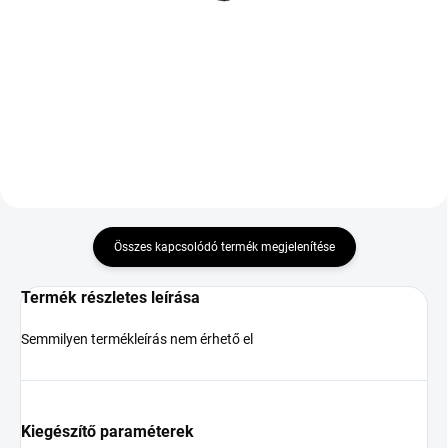
XL
XL ZR
52 616 Ft
58 321 Ft
Kosárba
Kosárba
Összes kapcsolódó termék megjelenítése
Termék részletes leírása
Semmilyen termékleírás nem érhető el
Kiegészítő paraméterek