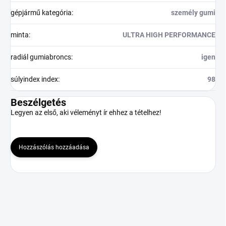
gépjármű kategória
:
személy gumi
minta
:
ULTRA HIGH PERFORMANCE
radiál gumiabroncs
:
igen
súlyindex index
:
98
Beszélgetés
Legyen az első, aki véleményt ír ehhez a tételhez!
Hozzászólás hozzáadása