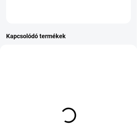
KÉRDÉS
Kapcsolódó termékek
KÜLSŐ RAKTÁR MAX 8 NAP+2NA A
KÜLSŐ RAKTÁR MAX 8 NAP+2NA A
SZÁLITÁSIG
SZÁLITÁSIG
(>5 DB)
(>5 DB)
TIGAR SUMMER 3
Apollo Alnac 4G All
175/65 R15 88H TL XL
Season XL 225/45 R17
94V
38 244 Ft