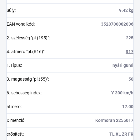
Súly
:
9.42 kg
EAN vonalkód
:
3528700082036
2. szélesség "pl.(195)"
:
225
4. átmérő "pl.(R16)"
:
R17
1.Típus
:
nyári gumi
3. magasság "pl.(55)"
:
50
6. sebesség index
:
Y 300 km/h
átmérő
:
17.00
Dimenzió
:
Kormoran 2255017
erősített
:
TL XL ZR FR