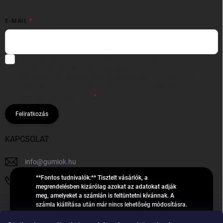
E-MAIL
Hozzájárulok, hogy az általam önként megadott nevem és e-mail
címem felhasználásával a(z)
*cég neve
részemre e-mail útján
hírleveleket, ajánlatokat küldjön. Kijelentem, hogy az
adatkezelési
tájékoztatót
elolvastam. Megértettem, hogy a hozzájárulásom
bármikor visszavonhatom.
Feliratkozás
KAPCSOLAT
info
@
gumiok.hu
**Fontos tudnivalók:** Tisztelt vásárlók, a
+36705429902
megrendelésben kizárólag azokat az adatokat adják
meg, amelyeket a számlán is feltüntetni kívánnak. A
számla kiállítása után már nincs lehetőség módosításra.
Hibás adatok esetén javításra csak a „megrendelés
Á
feldolgozása” státusz alatt van lehetőség! Csak új,