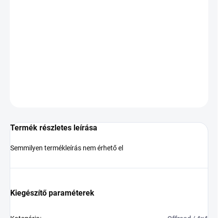
KÉZBESÍTÉS:
2026.8.11
−
+
Hozzáadás a kosárhoz
DOT:2022
KÉRDÉS
Termék részletes leírása
Semmilyen termékleírás nem érhető el
Kiegészítő paraméterek