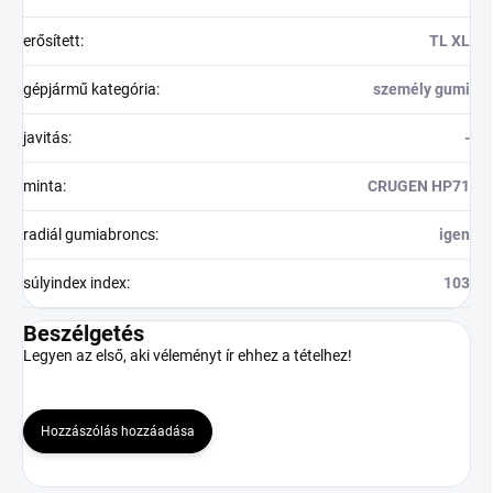
erősített
:
TL XL
gépjármű kategória
:
személy gumi
javitás
:
-
minta
:
CRUGEN HP71
radiál gumiabroncs
:
igen
súlyindex index
:
103
Beszélgetés
Legyen az első, aki véleményt ír ehhez a tételhez!
Hozzászólás hozzáadása