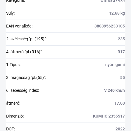
Kategória
:
Offroad / 4x4
Súly
:
12.68 kg
EAN vonalkód
:
8808956233105
2. szélesség "pl.(195)"
:
235
4. átmérő "pl.(R16)"
:
R17
1.Típus
:
nyári gumi
3. magasság "pl.(55)"
:
55
6. sebesség index
:
V 240 km/h
átmérő
:
17.00
Dimenzió
:
KUMHO 2355517
DOT
:
2022