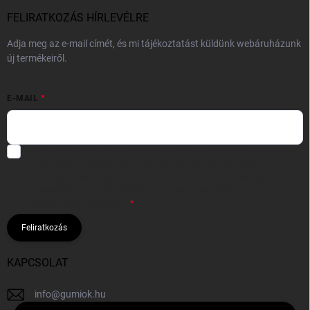
FELIRATKOZÁS HÍRLEVÉLRE
Adja meg az e-mail címét, és mi tájékoztatást küldünk webáruházunk
új termékeiről.
E-MAIL
Hozzájárulok, hogy az általam önként megadott nevem és e-mail
címem felhasználásával a(z)
*cég neve
részemre e-mail útján
hírleveleket, ajánlatokat küldjön. Kijelentem, hogy az
adatkezelési
tájékoztatót
elolvastam. Megértettem, hogy a hozzájárulásom
bármikor visszavonhatom.
Feliratkozás
KAPCSOLAT
info
@
gumiok.hu