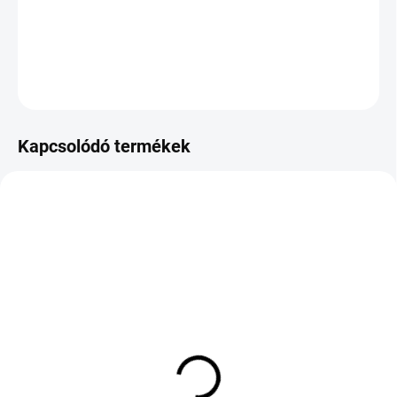
−
+
Hozzáadás a kosárhoz
KÉRDÉS
Kapcsolódó termékek
KÉT MUNKANAP
KÜLSŐ RAKTÁR MAX 8 NAP+2NA A
(5 DB)
SZÁLITÁSIG
(>5 DB)
MIRAGE MR-162 205/55
BFGOODRICH
R16 91V
ADVANTAGE 2 245/40