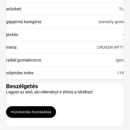
erősített
:
TL
gépjármű kategória
:
személy gumi
javitás
:
-
minta
:
CRUGEN HP71
radiál gumiabroncs
:
igen
súlyindex index
:
110
Beszélgetés
Legyen az első, aki véleményt ír ehhez a tételhez!
Hozzászólás hozzáadása