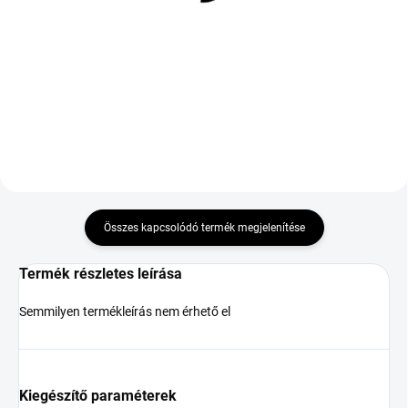
21 381 Ft
R18 93Y TL ZR FR
55 316 Ft
Kosárba
Kosárba
DOT:2024
Összes kapcsolódó termék megjelenítése
Termék részletes leírása
Semmilyen termékleírás nem érhető el
Kiegészítő paraméterek