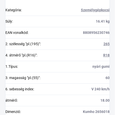
Kategória
:
Személygépkocsi
Súly
:
16.41 kg
EAN vonalkód
:
8808956230746
2. szélesség "pl.(195)"
:
265
4. átmérő "pl.(R16)"
:
R18
1.Típus
:
nyári gumi
3. magasság "pl.(55)"
:
60
6. sebesség index
:
V 240 km/h
átmérő
:
18.00
Dimenzió
:
Kumho 2656018