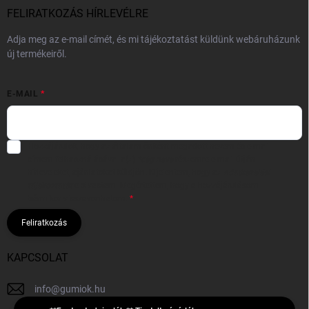
FELIRATKOZÁS HÍRLEVÉLRE
Adja meg az e-mail címét, és mi tájékoztatást küldünk webáruházunk
új termékeiről.
E-MAIL
Hozzájárulok, hogy az általam önként megadott nevem és e-mail
címem felhasználásával a(z)
*cég neve
részemre e-mail útján
hírleveleket, ajánlatokat küldjön. Kijelentem, hogy az
adatkezelési
tájékoztatót
elolvastam. Megértettem, hogy a hozzájárulásom
bármikor visszavonhatom.
Feliratkozás
KAPCSOLAT
info
@
gumiok.hu