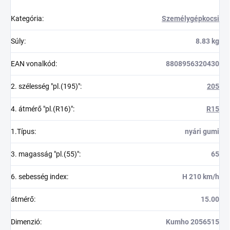
Kategória
:
Személygépkocsi
Súly
:
8.83 kg
EAN vonalkód
:
8808956320430
2. szélesség "pl.(195)"
:
205
4. átmérő "pl.(R16)"
:
R15
1.Típus
:
nyári gumi
3. magasság "pl.(55)"
:
65
6. sebesség index
:
H 210 km/h
átmérő
:
15.00
Dimenzió
:
Kumho 2056515