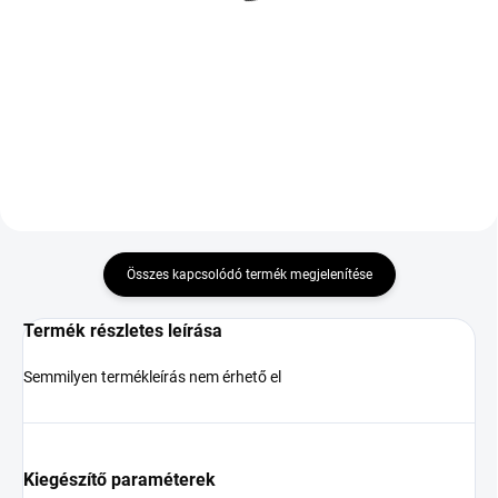
R20 105W TL XL M+S
XL FR BMW
3PMSF FR
115 227 Ft
70 786 Ft
Kosárba
Kosárba
Összes kapcsolódó termék megjelenítése
Termék részletes leírása
Semmilyen termékleírás nem érhető el
Kiegészítő paraméterek