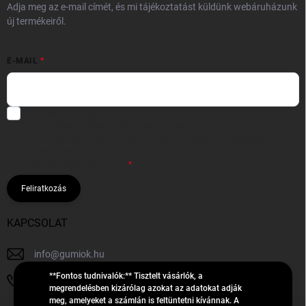
Adja meg az e-mail címét, és mi tájékoztatást küldünk webáruházunk
új termékeiről.
E-MAIL
Hozzájárulok, hogy az általam önként megadott nevem és e-mail
címem felhasználásával a(z)
*cég neve
részemre e-mail útján
hírleveleket, ajánlatokat küldjön. Kijelentem, hogy az
adatkezelési
tájékoztatót
elolvastam. Megértettem, hogy a hozzájárulásom
bármikor visszavonhatom.
Feliratkozás
KAPCSOLAT
info
@
gumiok.hu
**Fontos tudnivalók:** Tisztelt vásárlók, a
+36705429902
megrendelésben kizárólag azokat az adatokat adják
meg, amelyeket a számlán is feltüntetni kívánnak. A