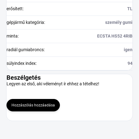
erősített
:
TL
gépjármű kategória
:
személy gumi
minta
:
ECSTA HS52 4RIB
radiál gumiabroncs
:
igen
súlyindex index
:
94
Beszélgetés
Legyen az első, aki véleményt ír ehhez a tételhez!
Hozzászólás hozzáadása