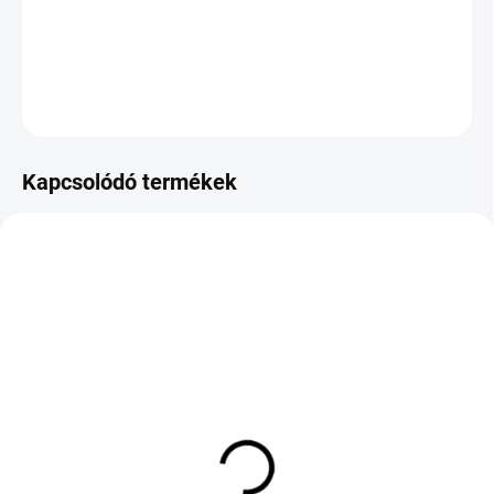
−
+
Hozzáadás a kosárhoz
KÉRDÉS
Kapcsolódó termékek
KÜLSŐ RAKTÁR MAX 8 NAP+2NA A
KÜLSŐ RAKTÁR MAX 8 NAP+2NA A
SZÁLITÁSIG
SZÁLITÁSIG
(>5 DB)
(>5 DB)
CONTINENTAL WINTER
HANKOOK K137 VENTUS
CONTACT 8 S 295/35
EVO 255/40 R18 99Y TL