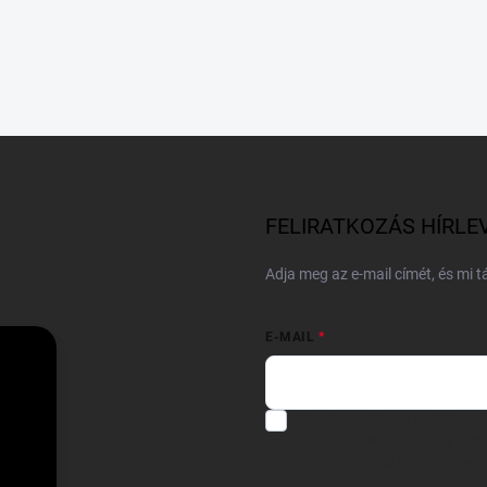
FELIRATKOZÁS HÍRLE
Adja meg az e-mail címét, és mi 
E-MAIL
Hozzájárulok, hogy az általam
felhasználásával a(z)
*cég neve
Kijelentem, hogy az
adatkezelési
hozzájárulásom bármikor viss