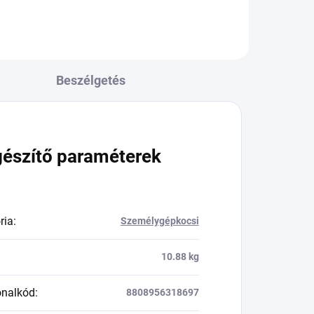
Beszélgetés
gészítő paraméterek
ria
:
Személygépkocsi
10.88 kg
onalkód
:
8808956318697