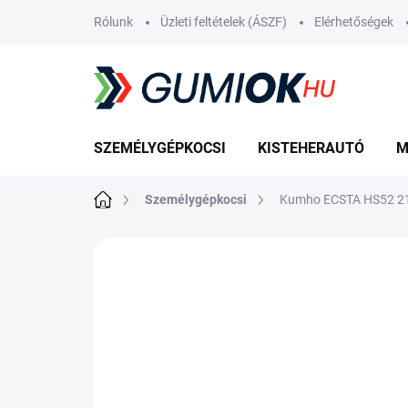
Ugrás
Rólunk
Üzleti feltételek (ÁSZF)
Elérhetőségek
a
fő
tartalomhoz
SZEMÉLYGÉPKOCSI
KISTEHERAUTÓ
M
Kezdőlap
Személygépkocsi
Kumho ECSTA HS52 2
Nincs értékelés
Ugrás az értékelé