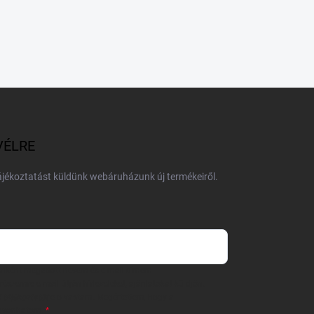
VÉLRE
tájékoztatást küldünk webáruházunk új termékeiről.
 önként megadott nevem és e-mail címem
részemre e-mail útján hírleveleket, ajánlatokat küldjön.
 tájékoztatót
elolvastam. Megértettem, hogy a
zavonhatom.