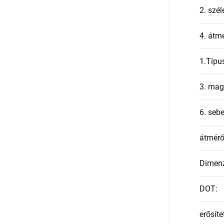
2. szél
4. átmé
1.Típu
3. mag
6. seb
átmér
Dimen
DOT
:
erősíte