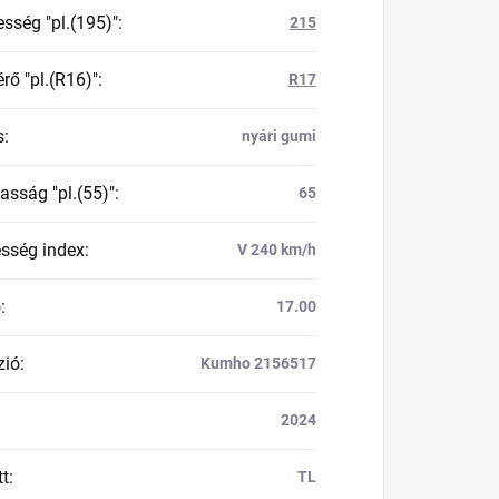
esség "pl.(195)"
:
215
rő "pl.(R16)"
:
R17
s
:
nyári gumi
asság "pl.(55)"
:
65
esség index
:
V 240 km/h
ő
:
17.00
zió
:
Kumho 2156517
2024
tt
:
TL