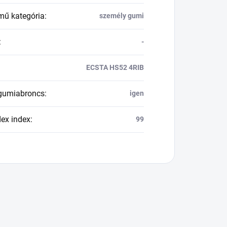
mű kategória
:
személy gumi
:
-
ECSTA HS52 4RIB
 gumiabroncs
:
igen
dex index
:
99