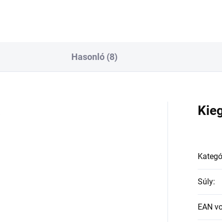
Hasonló (8)
a
Kie
Kategó
Súly
:
EAN v