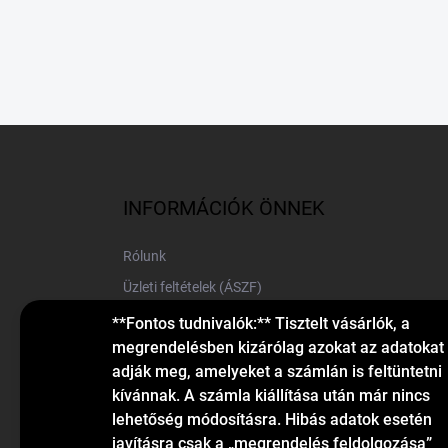
L
á
b
l
INFORMÁCIÓK ÖNNEK
é
c
Rólunk
Üzleti feltételek (ÁSZF)
Elérhetőségek
**Fontos tudnivalók:** Tisztelt vásárlók, a
megrendelésben kizárólag azokat az adatokat
Blog
adják meg, amelyeket a számlán is feltüntetni
kívánnak. A számla kiállítása után már nincs
lehetőség módosításra. Hibás adatok esetén
javításra csak a „megrendelés feldolgozása”