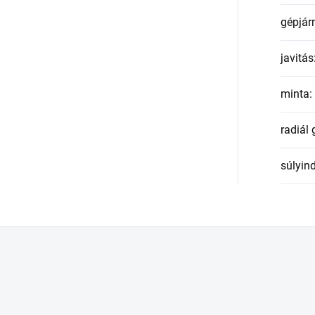
gépjár
javitás
minta
:
radiál
súlyin