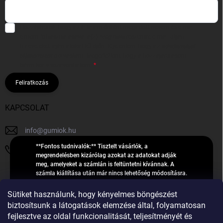
Hozzájárulok, hogy az általam önként megadott nevem és e-mail
címem felhasználásával a(z)
*cég neve
részemre e-mail útján
hírleveleket, ajánlatokat küldjön. Kijelentem, hogy az
adatkezelési
tájékoztatót
elolvastam. Megértettem, hogy a hozzájárulásom
bármikor visszavonhatom.
Feliratkozás
KAPCSOLAT
info
@
gumiok.hu
**Fontos tudnivalók:** Tisztelt vásárlók, a
+36705429902
megrendelésben kizárólag azokat az adatokat adják
meg, amelyeket a számlán is feltüntetni kívánnak. A
számla kiállítása után már nincs lehetőség módosításra.
Hibás adatok esetén javításra csak a „megrendelés
Á
feldolgozása” státusz alatt van lehetőség! Csak új,
Sütiket használunk, hogy kényelmes böngészést
R
**2023-ban, 2024-ben vagy 2025-ben** gyártott
Árukereső.hu
biztosítsunk a látogatások elemzése által, folyamatosan
U
gumiabroncsokat árusítunk – a gumik **pontos DOT-
fejlesztve az oldal funkcionalitását, teljesítményét és
számáról nem adunk felvilágosítást**! Köszönjük. A
K