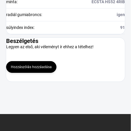
minta
:
ECSTA HS52 4RIB
radiál gumiabroncs
:
igen
súlyindex index
:
91
Beszélgetés
Legyen az első, aki véleményt ír ehhez a tételhez!
Hozzászólás hozzáadása
L
á
b