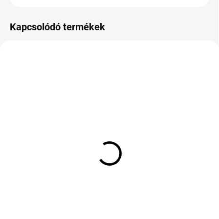
Kapcsolódó termékek
KÉT MUNKANAP
KÜLSŐ RAKTÁR MAX 3 NAP+2NAP A
(>5 DB)
SZÁLITÁSIG
(>5 DB)
MATADOR MP62 ALL
CONTINENTAL ECO
WEATHER EVO 175/65
CONTACT 7 255/50 R19
R14 82T TL M+S 3PMSF
107V TL AL FR XL
16 468 Ft
78 714 Ft
Kosárba
Kosárba