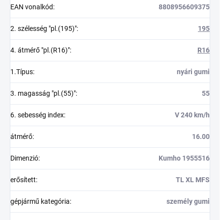
EAN vonalkód
:
8808956609375
2. szélesség "pl.(195)"
:
195
4. átmérő "pl.(R16)"
:
R16
1.Típus
:
nyári gumi
3. magasság "pl.(55)"
:
55
6. sebesség index
:
V 240 km/h
átmérő
:
16.00
Dimenzió
:
Kumho 1955516
erősített
:
TL XL MFS
gépjármű kategória
:
személy gumi