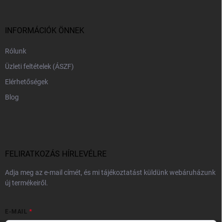
l
é
c
INFORMÁCIÓK ÖNNEK
Rólunk
Üzleti feltételek (ÁSZF)
Elérhetőségek
Blog
FELIRATKOZÁS HÍRLEVÉLRE
Adja meg az e-mail címét, és mi tájékoztatást küldünk webáruházunk
új termékeiről.
E-MAIL