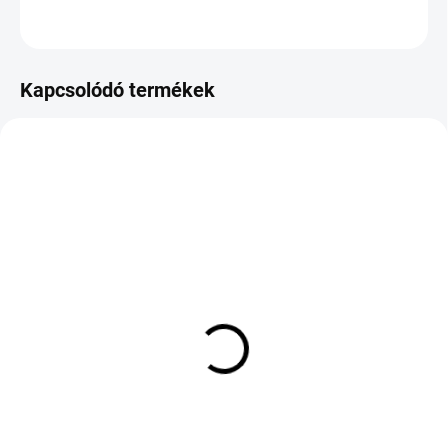
KÉRDÉS
Kapcsolódó termékek
KÜLSŐ RAKTÁR MAX5 NAP+2NAP A
KÜLSŐ RAKTÁR MAX 3 NAP+2NAP A
SZÁLITÁSIG
SZÁLITÁSIG
(3 DB)
(>5 DB)
YOKOHAMA ADVAN
PRINX QUATTURA 4S+
Sport EV V108 235/45
175/65 R14 86H TL M+S
R20 100V
3PMSF XL
73 586 Ft
18 503 Ft