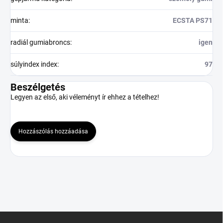
minta
:
ECSTA PS71
radiál gumiabroncs
:
igen
súlyindex index
:
97
Beszélgetés
Legyen az első, aki véleményt ír ehhez a tételhez!
Hozzászólás hozzáadása
L