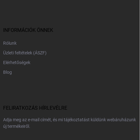
á
b
l
é
c
INFORMÁCIÓK ÖNNEK
Rólunk
Üzleti feltételek (ÁSZF)
Elérhetőségek
Blog
FELIRATKOZÁS HÍRLEVÉLRE
Adja meg az e-mail címét, és mi tájékoztatást küldünk webáruházunk
új termékeiről.