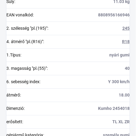
Súly
:
11.03 kg
EAN vonalkód
:
8808956166946
2. szélesség "pl.(195)"
:
245
4. átmérő "pl.(R16)"
:
R18
1.Típus
:
nyári gumi
3. magasság "pl.(55)"
:
40
6. sebesség index
:
Y 300 km/h
átmérő
:
18.00
Dimenzió
:
Kumho 2454018
erősített
:
TL XL ZR
gépjármű kategória
:
személy gumi