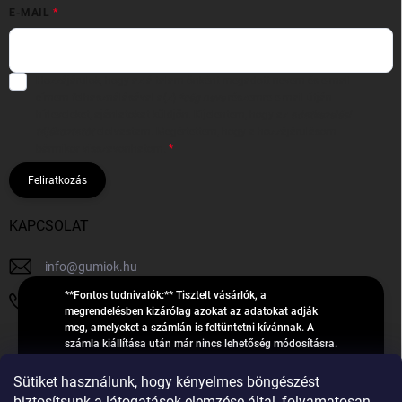
E-MAIL
Hozzájárulok, hogy az általam önként megadott nevem és e-mail
címem felhasználásával a(z)
*cég neve
részemre e-mail útján
hírleveleket, ajánlatokat küldjön. Kijelentem, hogy az
adatkezelési
tájékoztatót
elolvastam. Megértettem, hogy a hozzájárulásom
bármikor visszavonhatom.
Feliratkozás
KAPCSOLAT
info
@
gumiok.hu
**Fontos tudnivalók:** Tisztelt vásárlók, a
+36705429902
megrendelésben kizárólag azokat az adatokat adják
meg, amelyeket a számlán is feltüntetni kívánnak. A
számla kiállítása után már nincs lehetőség módosításra.
Hibás adatok esetén javításra csak a „megrendelés
Á
feldolgozása” státusz alatt van lehetőség! Csak új,
Sütiket használunk, hogy kényelmes böngészést
R
**2023-ban, 2024-ben vagy 2025-ben** gyártott
Árukereső.hu
biztosítsunk a látogatások elemzése által, folyamatosan