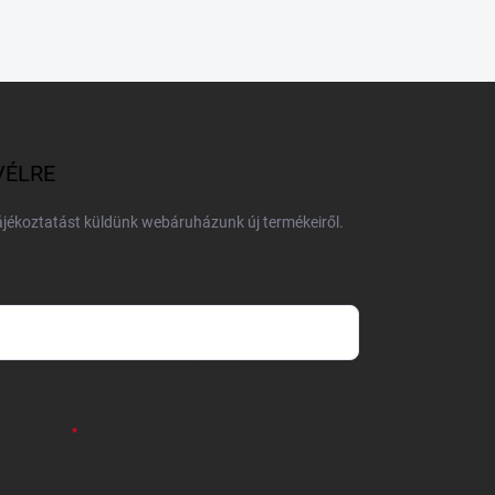
VÉLRE
tájékoztatást küldünk webáruházunk új termékeiről.
 önként megadott nevem és e-mail címem
részemre e-mail útján hírleveleket, ajánlatokat küldjön.
 tájékoztatót
elolvastam. Megértettem, hogy a
zavonhatom.