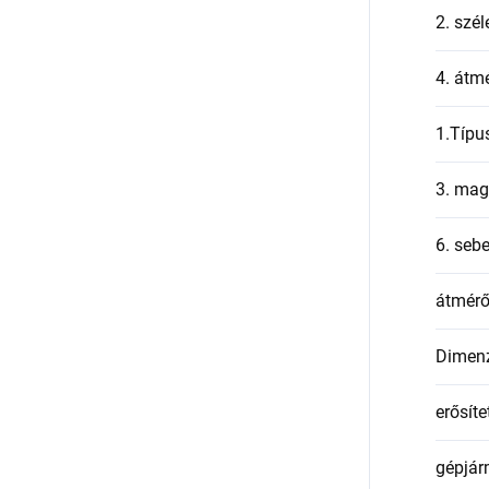
2. szél
4. átmé
1.Típu
3. mag
6. seb
átmér
Dimen
erősíte
gépjár