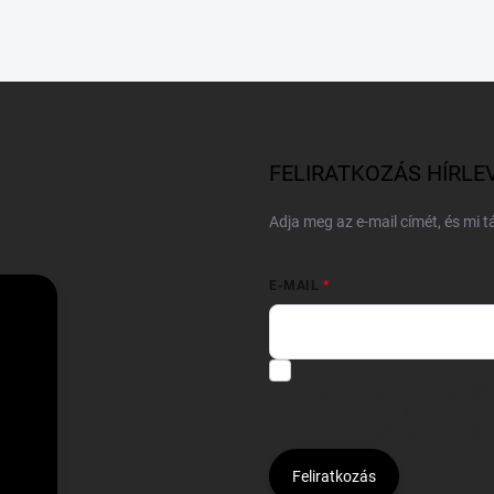
FELIRATKOZÁS HÍRLE
Adja meg az e-mail címét, és mi 
E-MAIL
Hozzájárulok, hogy az általam
felhasználásával a(z)
*cég neve
Kijelentem, hogy az
adatkezelési
hozzájárulásom bármikor viss
Feliratkozás