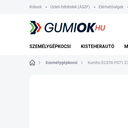
Ugrás
Rólunk
Üzleti feltételek (ÁSZF)
Elérhetőségek
a
fő
tartalomhoz
SZEMÉLYGÉPKOCSI
KISTEHERAUTÓ
M
Kezdőlap
Személygépkocsi
Kumho ECSTA PS71 2
Nincs értékelés
Ugrás az értékelé