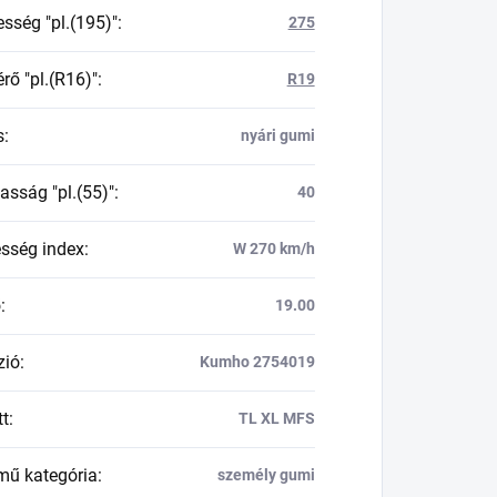
esség "pl.(195)"
:
275
rő "pl.(R16)"
:
R19
s
:
nyári gumi
asság "pl.(55)"
:
40
esség index
:
W 270 km/h
ő
:
19.00
zió
:
Kumho 2754019
tt
:
TL XL MFS
mű kategória
:
személy gumi