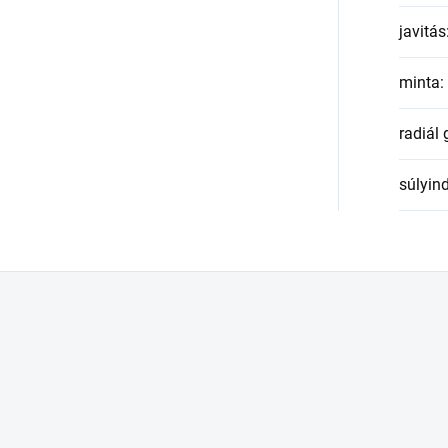
javitás
minta
:
radiál
súlyin