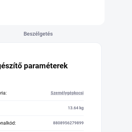
Beszélgetés
gészítő paraméterek
ria
:
Személygépkocsi
13.64 kg
onalkód
:
8808956279899