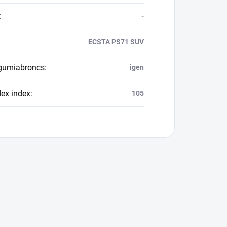
:
-
ECSTA PS71 SUV
 gumiabroncs
:
igen
dex index
:
105