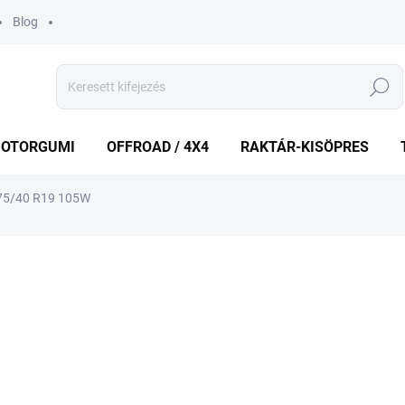
Blog
Keresés
OTORGUMI
OFFROAD / 4X4
RAKTÁR-KISÖPRES
75/40 R19 105W
shez
MÁRKA:
KUMHO
63 592 Ft
Egységár:
KÜLSŐ RAKTÁR MAX 8 NA
−
+