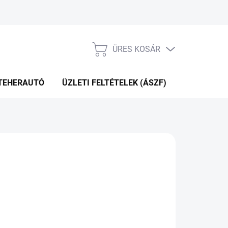
ÜRES KOSÁR
KOSÁR
TEHERAUTÓ
ÜZLETI FELTÉTELEK (ÁSZF)
WEBÁRUHÁ
P+2NA A SZÁLITÁSIG
(>5 DB)
Hozzáadás a kosárhoz