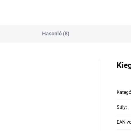
Hasonló (8)
a
Kie
Kategó
Súly
:
EAN v