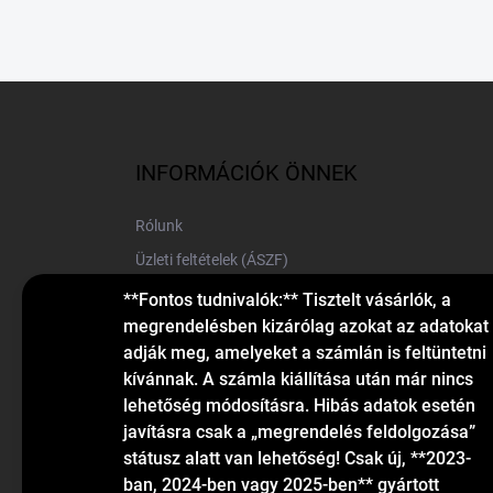
L
á
b
l
INFORMÁCIÓK ÖNNEK
é
c
Rólunk
Üzleti feltételek (ÁSZF)
Elérhetőségek
**Fontos tudnivalók:** Tisztelt vásárlók, a
megrendelésben kizárólag azokat az adatokat
Blog
adják meg, amelyeket a számlán is feltüntetni
kívánnak. A számla kiállítása után már nincs
lehetőség módosításra. Hibás adatok esetén
javításra csak a „megrendelés feldolgozása”
státusz alatt van lehetőség! Csak új, **2023-
ban, 2024-ben vagy 2025-ben** gyártott