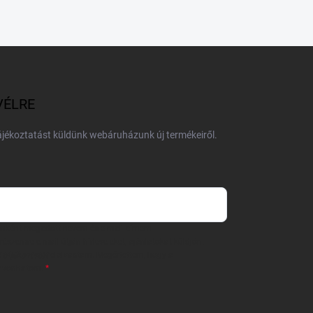
VÉLRE
tájékoztatást küldünk webáruházunk új termékeiről.
 önként megadott nevem és e-mail címem
részemre e-mail útján hírleveleket, ajánlatokat küldjön.
 tájékoztatót
elolvastam. Megértettem, hogy a
zavonhatom.