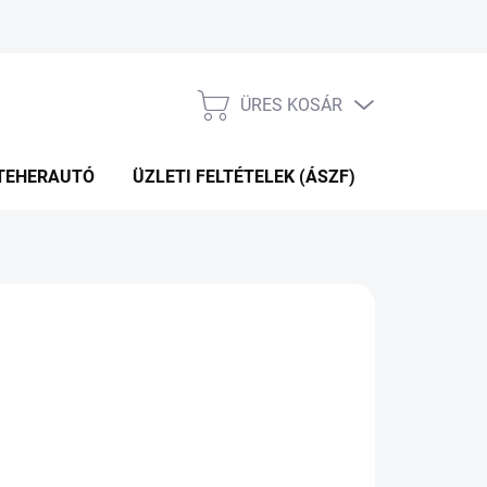
ÜRES KOSÁR
KOSÁR
TEHERAUTÓ
ÜZLETI FELTÉTELEK (ÁSZF)
WEBÁRUHÁ
P+2NA A SZÁLITÁSIG
(>5 DB)
Hozzáadás a kosárhoz