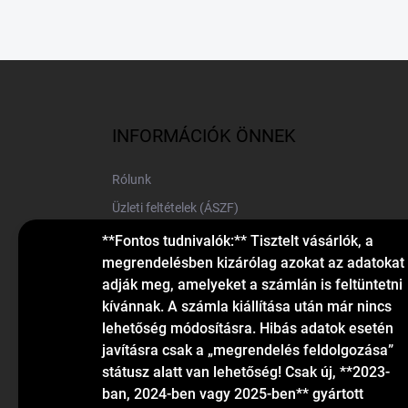
L
á
b
l
INFORMÁCIÓK ÖNNEK
é
c
Rólunk
Üzleti feltételek (ÁSZF)
Elérhetőségek
**Fontos tudnivalók:** Tisztelt vásárlók, a
megrendelésben kizárólag azokat az adatokat
Blog
adják meg, amelyeket a számlán is feltüntetni
kívánnak. A számla kiállítása után már nincs
lehetőség módosításra. Hibás adatok esetén
javításra csak a „megrendelés feldolgozása”
státusz alatt van lehetőség! Csak új, **2023-
ban, 2024-ben vagy 2025-ben** gyártott