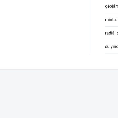
gépjár
minta
:
radiál
súlyin