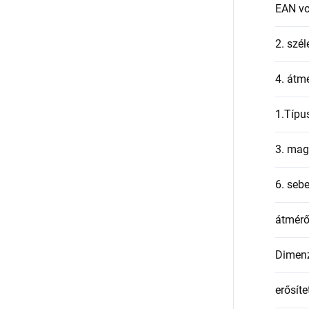
EAN v
2. szél
4. átmé
1.Típu
3. mag
6. seb
átmér
Dimen
erősíte