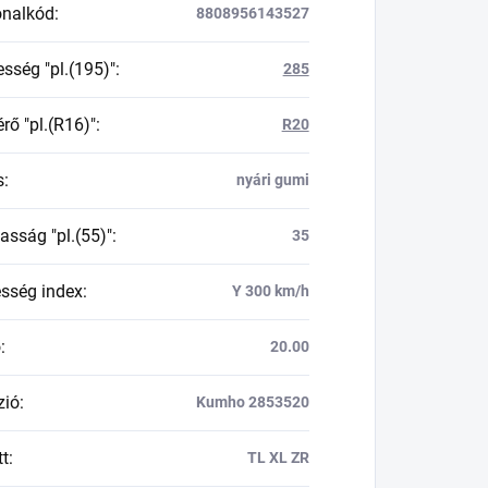
onalkód
:
8808956143527
esség "pl.(195)"
:
285
rő "pl.(R16)"
:
R20
s
:
nyári gumi
asság "pl.(55)"
:
35
esség index
:
Y 300 km/h
ő
:
20.00
zió
:
Kumho 2853520
tt
:
TL XL ZR