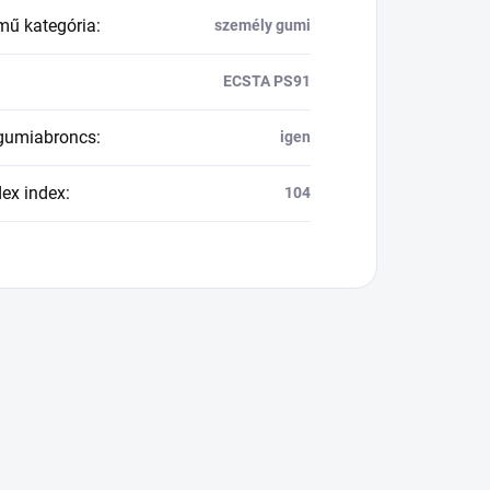
mű kategória
:
személy gumi
ECSTA PS91
 gumiabroncs
:
igen
dex index
:
104