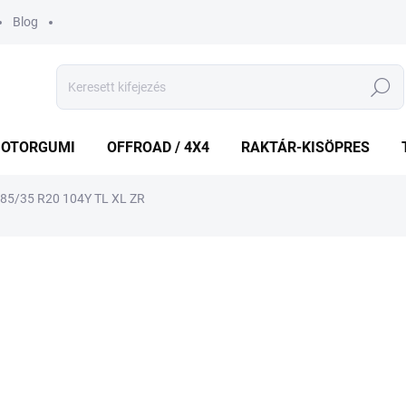
Blog
Keresés
OTORGUMI
OFFROAD / 4X4
RAKTÁR-KISÖPRES
5/35 R20 104Y TL XL ZR
shez
MÁRKA:
KUMHO
84 855 Ft
Egységár:
KÜLSŐ RAKTÁR MAX 8 NA
−
+