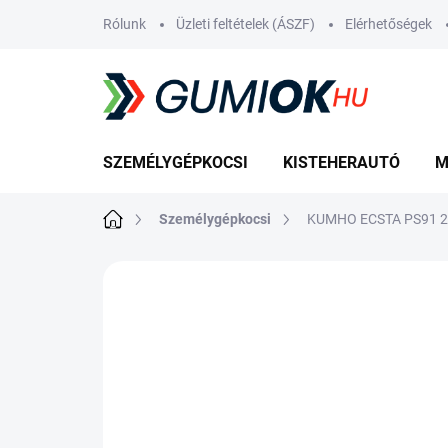
Ugrás
Rólunk
Üzleti feltételek (ÁSZF)
Elérhetőségek
a
fő
tartalomhoz
SZEMÉLYGÉPKOCSI
KISTEHERAUTÓ
M
Kezdőlap
Személygépkocsi
KUMHO ECSTA PS91 28
Nincs értékelés
Ugrás az értékelé