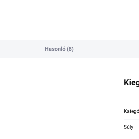
Hasonló (8)
a
Kie
Kategó
Súly
: