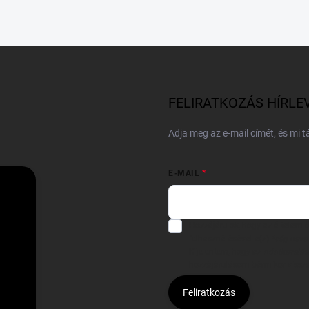
FELIRATKOZÁS HÍRLE
Adja meg az e-mail címét, és mi 
E-MAIL
Hozzájárulok, hogy az általam
felhasználásával a(z)
*cég neve
Kijelentem, hogy az
adatkezelési
hozzájárulásom bármikor viss
Feliratkozás