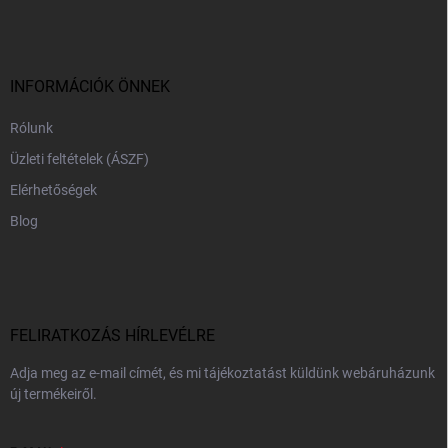
b
l
é
c
INFORMÁCIÓK ÖNNEK
Rólunk
Üzleti feltételek (ÁSZF)
Elérhetőségek
Blog
FELIRATKOZÁS HÍRLEVÉLRE
Adja meg az e-mail címét, és mi tájékoztatást küldünk webáruházunk
új termékeiről.