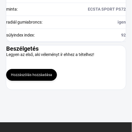
minta
:
ECSTA SPORT PS72
radiál gumiabroncs
:
igen
súlyindex index
:
92
Beszélgetés
Legyen az első, aki véleményt ír ehhez a tételhez!
Hozzászólás hozzáadása
L
á