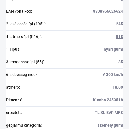
EAN vonalkód
:
8808956626624
2. szélesség "pl.(195)"
:
245
4. átmérő "pl.(R16)"
:
R18
1.Típus
:
nyári gumi
3. magasság "pl.(55)"
:
35
6. sebesség index
:
Y 300 km/h
átmérő
:
18.00
Dimenzió
:
Kumho 2453518
erősített
:
TL XL EVR MFS
gépjármű kategória
:
személy gumi