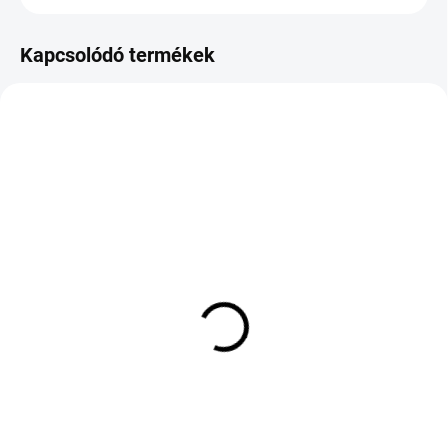
Kapcsolódó termékek
KÜLSŐ RAKTÁR MAX 1 NAP+2NAP A
KÜLSŐ RAKTÁR MAX 8 NAP+2NA A
SZÁLITÁSIG
SZÁLITÁSIG
(>5 DB)
(>5 DB)
GOODRIDE ALL SEASON
FIRESTONE ROADHAWK
ELITE Z-401 235/60 R16
2 205/60 R16 96V TL XL
100V TL M+S 3PMSF
ENL
30 140 Ft
42 880 Ft
Kosárba
Kosárba