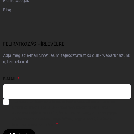
Elérhetőségek
Blog
FELIRATKOZÁS HÍRLEVÉLRE
Adja meg az e-mail címét, és mi tájékoztatást küldünk webáruházunk
új termékeiről.
E-MAIL
Hozzájárulok, hogy az általam önként megadott nevem és e-mail
címem felhasználásával a(z)
*cég neve
részemre e-mail útján
hírleveleket, ajánlatokat küldjön. Kijelentem, hogy az
adatkezelési
tájékoztatót
elolvastam. Megértettem, hogy a hozzájárulásom
bármikor visszavonhatom.