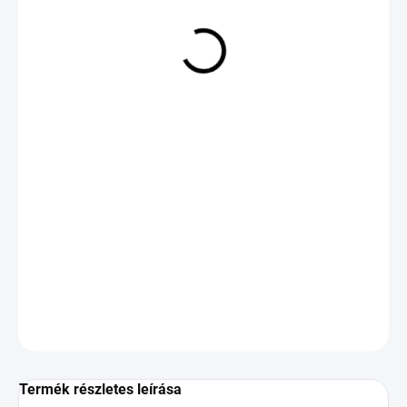
77 706 Ft
Egységár:
ELFOGYOTT
KÉRDÉS
Termék részletes leírása