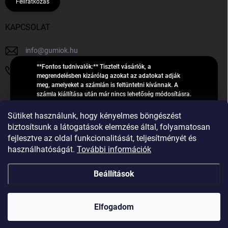
Feliratkozás
KAPCSOLAT
info
@
gumiok.hu
**Fontos tudnivalók:** Tisztelt vásárlók, a
+36705429902
megrendelésben kizárólag azokat az adatokat adják
meg, amelyeket a számlán is feltüntetni kívánnak. A
számla kiállítása után már nincs lehetőség módosításra.
Hibás adatok esetén javításra csak a „megrendelés
Á
feldolgozása” státusz alatt van lehetőség! Csak új,
Sütiket használunk, hogy kényelmes böngészést
R
**2023-ban, 2024-ben vagy 2025-ben** gyártott
Árukereső.hu
biztosítsunk a látogatások elemzése által, folyamatosan
U
gumiabroncsokat árusítunk – a gumik **pontos DOT-
fejlesztve az oldal funkcionalitását, teljesítményét és
számáról nem adunk felvilágosítást**! Köszönjük. A
K
használhatóságát.
További információk
feldolgozás alatt álló nagyszámú megrendelésre
E
tekintettel kérjük, **telefonon ne keressenek minket**. A
R
gumiok
telefonszám **nem szolgál** a megrendelések állapotáról
Beállítások
E
vagy feldolgozásáról való tájékoztatásra. Csak
S
**vészhelyzetben** hívjanak. Minden kérdésükre szívesen
válaszolunk a **[gumisuperke@gmail.com]
Ő
Copyright 2026
GumiOK.hu webáruház
. Minden jog fenntartva.
(mailto:gumisuperke@gmail.com)** címre küldött e-mail
Elfogadom
után.
Shoptet Premium készítette