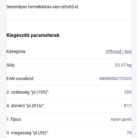
Semmilyen termékleírás nem érhető el
Kiegészítő paraméterek
Kategória
:
Offroad / 4x4
Súly
:
22.37 kg
EAN vonalkód
:
8808956273323
2. szélesség "pl.(195)"
:
255
4. átmérő "pl.(R16)"
:
R17
1.Típus
:
nyári gumi
3. magasság "pl.(55)"
:
75