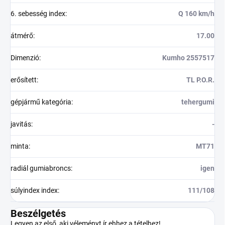
6. sebesség index
:
Q 160 km/h
átmérő
:
17.00
Dimenzió
:
Kumho 2557517
erősített
:
TL P.O.R.
gépjármű kategória
:
tehergumi
javitás
:
-
minta
:
MT71
radiál gumiabroncs
:
igen
súlyindex index
:
111/108
Beszélgetés
Legyen az első, aki véleményt ír ehhez a tételhez!