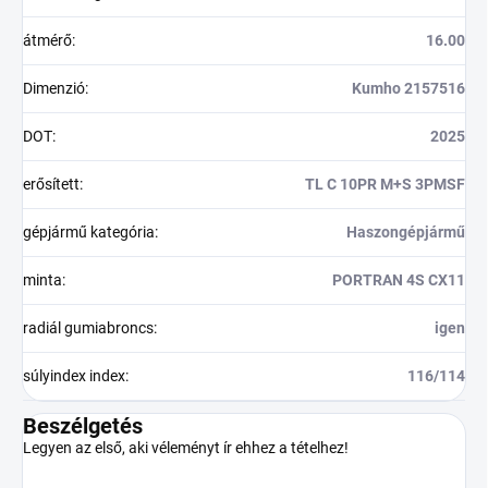
átmérő
:
16.00
Dimenzió
:
Kumho 2157516
DOT
:
2025
erősített
:
TL C 10PR M+S 3PMSF
gépjármű kategória
:
Haszongépjármű
minta
:
PORTRAN 4S CX11
radiál gumiabroncs
:
igen
súlyindex index
:
116/114
Beszélgetés
Legyen az első, aki véleményt ír ehhez a tételhez!