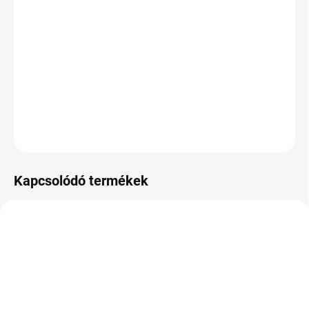
KÉZBESÍTÉS:
2026.8.10
−
+
Hozzáadás a kosárhoz
DOT:2025
KÉRDÉS
Kapcsolódó termékek