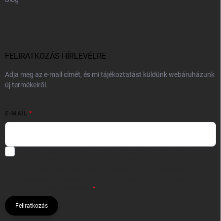
FELIRATKOZÁS HÍRLEVÉLRE
Adja meg az e-mail címét, és mi tájékoztatást küldünk webáruházunk
új termékeiről.
E-MAIL
Hozzájárulok, hogy az általam önként megadott nevem és e-mail
címem felhasználásával a(z)
*cég neve
részemre e-mail útján
hírleveleket, ajánlatokat küldjön. Kijelentem, hogy az
adatkezelési
tájékoztatót
elolvastam. Megértettem, hogy a hozzájárulásom
bármikor visszavonhatom.
Feliratkozás