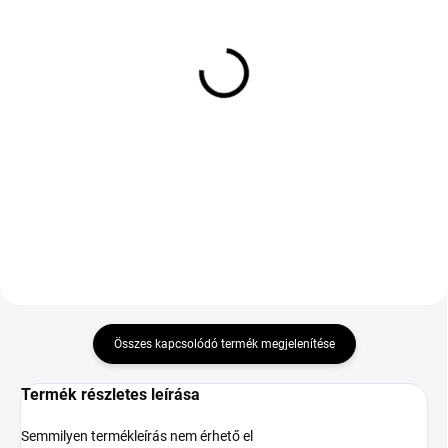
KÜLSŐ RAKTÁR MAX 8 NAP+2NA A
KÜLSŐ RAKTÁR MAX 8 NAP+2NA A
SZÁLITÁSIG
SZÁLITÁSIG
(>5 DB)
(>5 DB)
HANKOOK K125 VENTUS
Westlake ALL Season
PRIME 3 235/45 R18
Elite Z-401 235/55 R17
98W TL XL FP
103W
72 118 Ft
35 800 Ft
Kosárba
Kosárba
Összes kapcsolódó termék megjelenítése
Termék részletes leírása
Semmilyen termékleírás nem érhető el