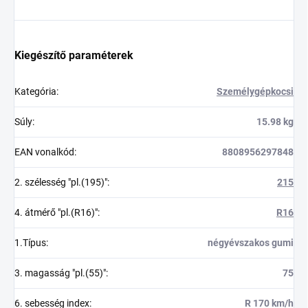
Kiegészítő paraméterek
Kategória
:
Személygépkocsi
Súly
:
15.98 kg
EAN vonalkód
:
8808956297848
2. szélesség "pl.(195)"
:
215
4. átmérő "pl.(R16)"
:
R16
1.Típus
:
négyévszakos gumi
3. magasság "pl.(55)"
:
75
6. sebesség index
:
R 170 km/h