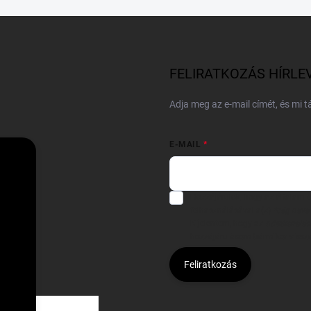
FELIRATKOZÁS HÍRLE
Adja meg az e-mail címét, és mi 
E-MAIL
Hozzájárulok, hogy az általam
felhasználásával a(z)
*cég neve
Kijelentem, hogy az
adatkezelési
hozzájárulásom bármikor viss
Feliratkozás
Á