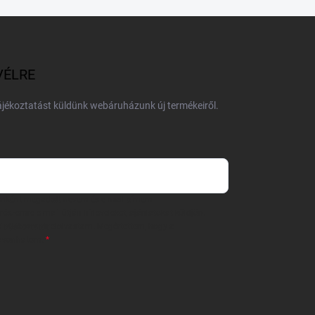
VÉLRE
tájékoztatást küldünk webáruházunk új termékeiről.
 önként megadott nevem és e-mail címem
részemre e-mail útján hírleveleket, ajánlatokat küldjön.
 tájékoztatót
elolvastam. Megértettem, hogy a
zavonhatom.