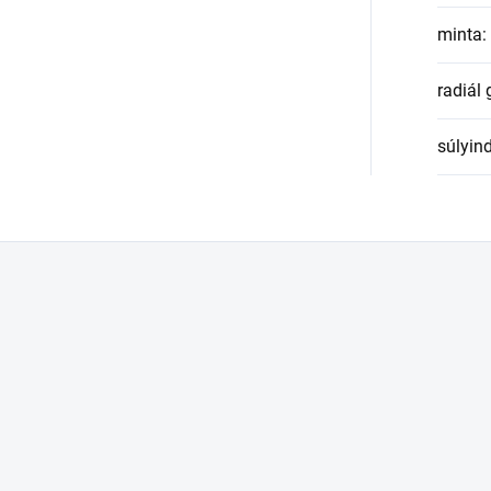
minta
:
radiál
súlyin