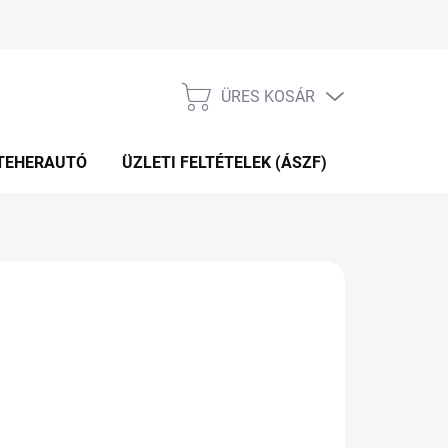
ÜRES KOSÁR
KOSÁR
TEHERAUTÓ
ÜZLETI FELTÉTELEK (ÁSZF)
WEBÁRUHÁ
P+2NAP A SZÁLITÁSIG
(>5 DB)
Hozzáadás a kosárhoz