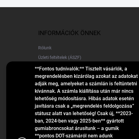
L
á
b
l
INFORMÁCIÓK ÖNNEK
é
c
Rólunk
Üzleti feltételek (ÁSZF)
Elérhetőségek
**Fontos tudnivalók:** Tisztelt vásárlók, a
megrendelésben kizárólag azokat az adatokat
Blog
adják meg, amelyeket a számlán is feltüntetni
kívánnak. A számla kiállítása után már nincs
lehetőség módosításra. Hibás adatok esetén
javításra csak a „megrendelés feldolgozása”
státusz alatt van lehetőség! Csak új, **2023-
ban, 2024-ben vagy 2025-ben** gyártott
gumiabroncsokat árusítunk – a gumik
KAPCSOLAT
**pontos DOT-számáról nem adunk