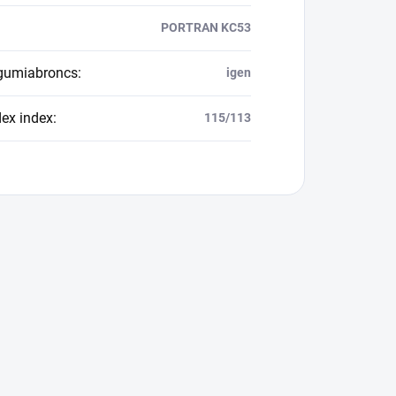
PORTRAN KC53
 gumiabroncs
:
igen
dex index
:
115/113