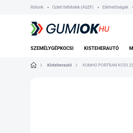
Ugrás
Rólunk
Üzleti feltételek (ÁSZF)
Elérhetőségek
a
fő
tartalomhoz
SZEMÉLYGÉPKOCSI
KISTEHERAUTÓ
M
Kezdőlap
Kisteherautó
KUMHO PORTRAN KC53 235
Nincs értékelés
Ugrás az értékelé