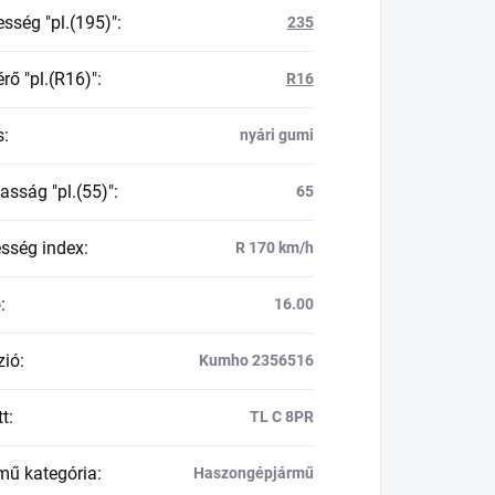
esség "pl.(195)"
:
235
rő "pl.(R16)"
:
R16
s
:
nyári gumi
asság "pl.(55)"
:
65
esség index
:
R 170 km/h
ő
:
16.00
zió
:
Kumho 2356516
tt
:
TL C 8PR
mű kategória
:
Haszongépjármű