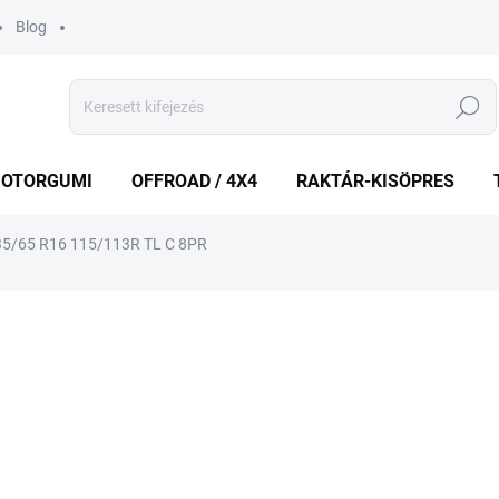
Blog
Keresés
OTORGUMI
OFFROAD / 4X4
RAKTÁR-KISÖPRES
/65 R16 115/113R TL C 8PR
shez
MÁRKA:
KUMHO
50 043 Ft
Egységár:
KÜLSŐ RAKTÁR MAX 3 NA
−
+