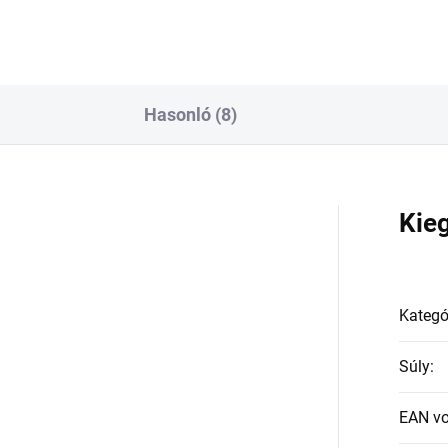
Hasonló (8)
a
Kie
Kategó
Súly
:
EAN v