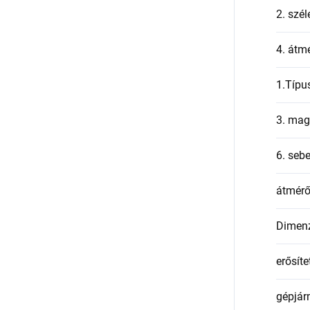
2. szél
4. átmé
1.Típu
3. mag
6. seb
átmér
Dimen
erősíte
gépjár