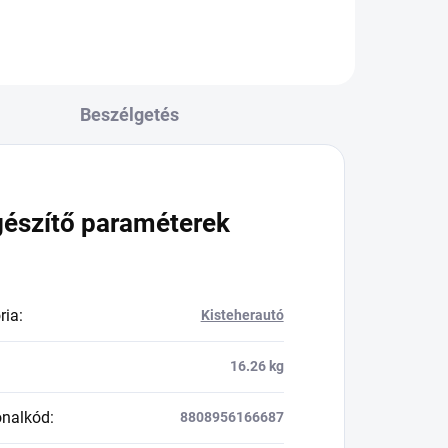
Beszélgetés
gészítő paraméterek
ria
:
Kisteherautó
16.26 kg
onalkód
:
8808956166687