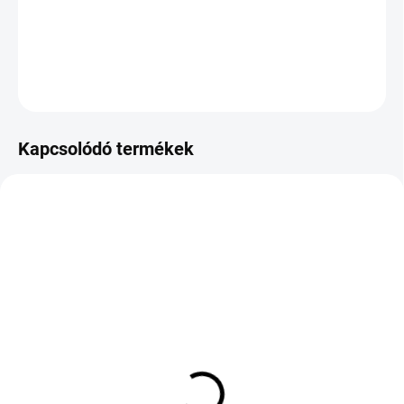
−
+
Hozzáadás a kosárhoz
KÉRDÉS
Kapcsolódó termékek
KÜLSŐ RAKTÁR MAX 8 NAP+2NA A
KÜLSŐ RAKTÁR MAX 8 NAP+2NA A
SZÁLITÁSIG
SZÁLITÁSIG
(>5 DB)
(>5 DB)
MARSHAL MATRAC FX
MARSHAL MATRAC
MU12 235/45 R18 98Y
MH12 175/60 R15 81H