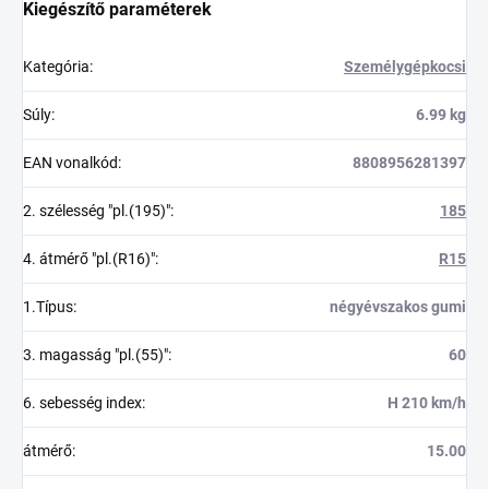
Kiegészítő paraméterek
Kategória
:
Személygépkocsi
Súly
:
6.99 kg
EAN vonalkód
:
8808956281397
2. szélesség "pl.(195)"
:
185
4. átmérő "pl.(R16)"
:
R15
1.Típus
:
négyévszakos gumi
3. magasság "pl.(55)"
:
60
6. sebesség index
:
H 210 km/h
átmérő
:
15.00