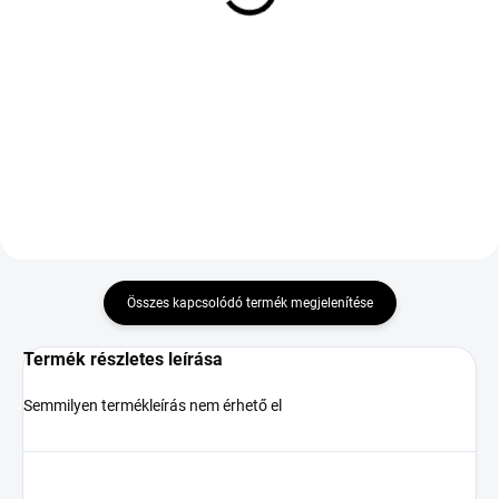
TL XL ZR
TL
42 484 Ft
39 207 Ft
Kosárba
Kosárba
Összes kapcsolódó termék megjelenítése
Termék részletes leírása
Semmilyen termékleírás nem érhető el