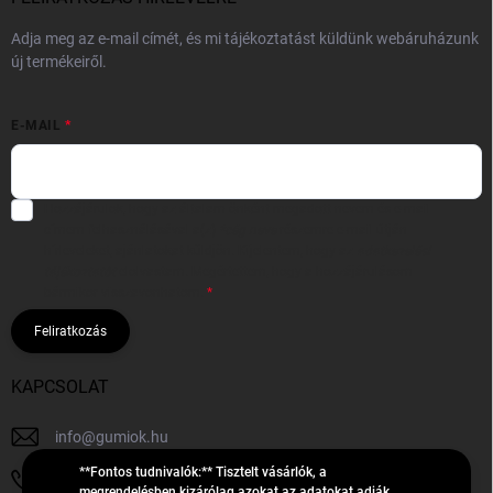
Adja meg az e-mail címét, és mi tájékoztatást küldünk webáruházunk
új termékeiről.
E-MAIL
Hozzájárulok, hogy az általam önként megadott nevem és e-mail
címem felhasználásával a(z)
*cég neve
részemre e-mail útján
hírleveleket, ajánlatokat küldjön. Kijelentem, hogy az
adatkezelési
tájékoztatót
elolvastam. Megértettem, hogy a hozzájárulásom
bármikor visszavonhatom.
Feliratkozás
KAPCSOLAT
info
@
gumiok.hu
**Fontos tudnivalók:** Tisztelt vásárlók, a
+36705429902
megrendelésben kizárólag azokat az adatokat adják