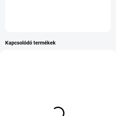
−
+
Hozzáadás a kosárhoz
KÉRDÉS
Kapcsolódó termékek
KÜLSŐ RAKTÁR MAX 8 NAP+2NA A
KÜLSŐ RAKTÁR MAX 8 NAP+2NA A
SZÁLITÁSIG
SZÁLITÁSIG
(>5 DB)
(>5 DB)
APTANY RP203 215/70
LING LONG SPORT
R15 98T TL
MASTER 4S 215/50 R17