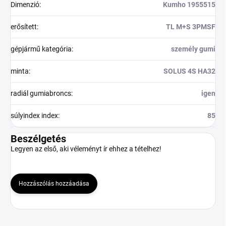
Dimenzió
:
Kumho 1955515
erősített
:
TL M+S 3PMSF
gépjármű kategória
:
személy gumi
minta
:
SOLUS 4S HA32
radiál gumiabroncs
:
igen
súlyindex index
:
85
Beszélgetés
Legyen az első, aki véleményt ír ehhez a tételhez!
Hozzászólás hozzáadása