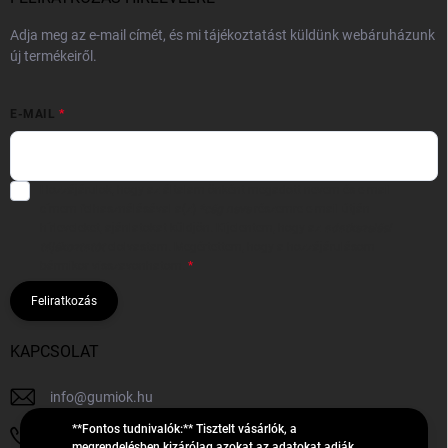
Adja meg az e-mail címét, és mi tájékoztatást küldünk webáruházunk
új termékeiről.
E-MAIL
Hozzájárulok, hogy az általam önként megadott nevem és e-mail
címem felhasználásával a(z)
*cég neve
részemre e-mail útján
hírleveleket, ajánlatokat küldjön. Kijelentem, hogy az
adatkezelési
tájékoztatót
elolvastam. Megértettem, hogy a hozzájárulásom
bármikor visszavonhatom.
Feliratkozás
KAPCSOLAT
info
@
gumiok.hu
**Fontos tudnivalók:** Tisztelt vásárlók, a
+36705429902
megrendelésben kizárólag azokat az adatokat adják