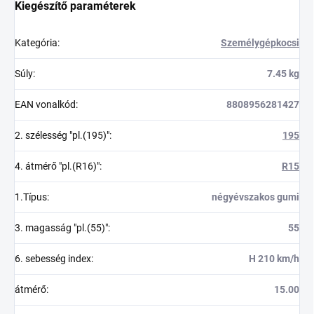
Kiegészítő paraméterek
Kategória
:
Személygépkocsi
Súly
:
7.45 kg
EAN vonalkód
:
8808956281427
2. szélesség "pl.(195)"
:
195
4. átmérő "pl.(R16)"
:
R15
1.Típus
:
négyévszakos gumi
3. magasság "pl.(55)"
:
55
6. sebesség index
:
H 210 km/h
átmérő
:
15.00