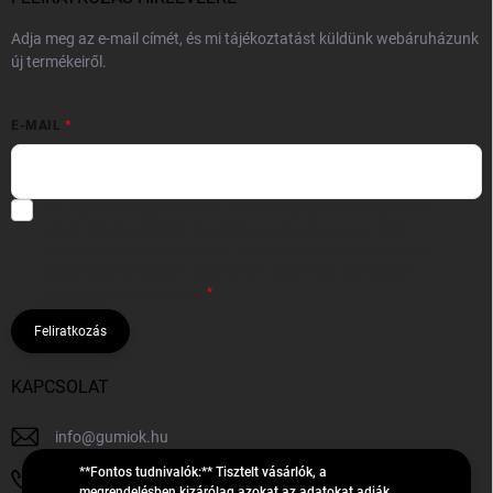
Adja meg az e-mail címét, és mi tájékoztatást küldünk webáruházunk
új termékeiről.
E-MAIL
Hozzájárulok, hogy az általam önként megadott nevem és e-mail
címem felhasználásával a(z)
*cég neve
részemre e-mail útján
hírleveleket, ajánlatokat küldjön. Kijelentem, hogy az
adatkezelési
tájékoztatót
elolvastam. Megértettem, hogy a hozzájárulásom
bármikor visszavonhatom.
Feliratkozás
KAPCSOLAT
info
@
gumiok.hu
**Fontos tudnivalók:** Tisztelt vásárlók, a
+36705429902
megrendelésben kizárólag azokat az adatokat adják