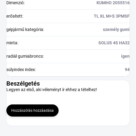
Dimenzió
:
KUMHO 2055516
erősített
:
TL XL M+S 3PMSF
gépjármű kategória
:
személy gumi
minta
:
SOLUS 4S HA32
radiál gumiabroncs
:
igen
súlyindex index
:
94
Beszélgetés
Legyen az első, aki véleményt ír ehhez a tételhez!
Hozzászólás hozzáadása