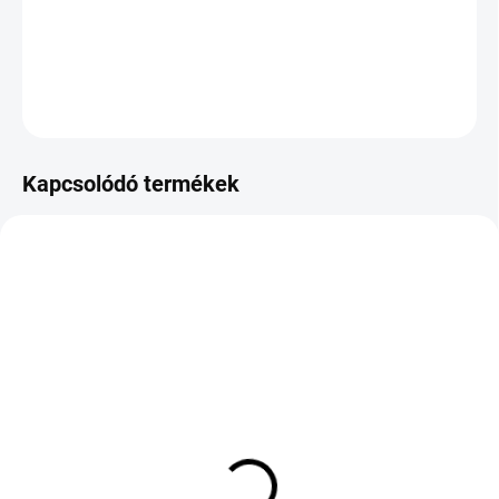
−
+
Hozzáadás a kosárhoz
KÉRDÉS
Kapcsolódó termékek
KÜLSŐ RAKTÁR MAX 3 NAP+2NAP A
KÜLSŐ RAKTÁR MAX 3 NAP+2NAP A
SZÁLITÁSIG
SZÁLITÁSIG
(>5 DB)
(>5 DB)
RC34 6.5//16
ROVELO RHP780P
205/55 R16 94V TL XL