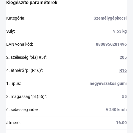
Kiegészítő paraméterek
Kategória
:
Személygépkocsi
Súly
:
9.53 kg
EAN vonalkód
:
8808956281496
2. szélesség "pl.(195)"
:
205
4. átmérő "pl.(R16)"
:
R16
1.Típus
:
négyévszakos gumi
3. magasság "pl.(55)"
:
55
6. sebesség index
:
V 240 km/h
átmérő
:
16.00