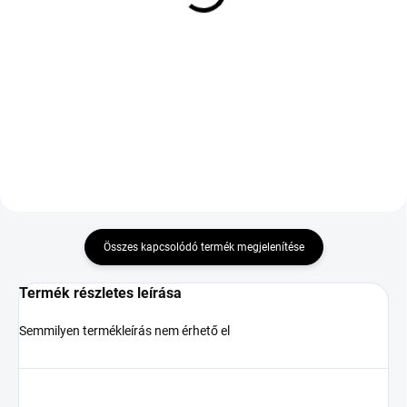
54 562 Ft
29 064 Ft
Kosárba
Kosárba
Összes kapcsolódó termék megjelenítése
Termék részletes leírása
Semmilyen termékleírás nem érhető el