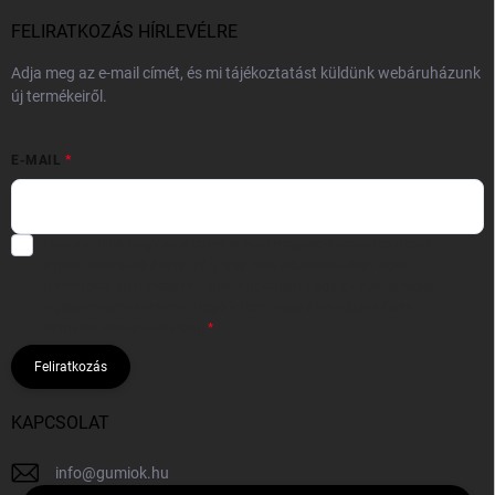
FELIRATKOZÁS HÍRLEVÉLRE
Adja meg az e-mail címét, és mi tájékoztatást küldünk webáruházunk
új termékeiről.
E-MAIL
Hozzájárulok, hogy az általam önként megadott nevem és e-mail
címem felhasználásával a(z)
*cég neve
részemre e-mail útján
hírleveleket, ajánlatokat küldjön. Kijelentem, hogy az
adatkezelési
tájékoztatót
elolvastam. Megértettem, hogy a hozzájárulásom
bármikor visszavonhatom.
Feliratkozás
KAPCSOLAT
info
@
gumiok.hu