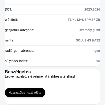
DOT
:
2025,2026
erősített
:
TL XL M+S 3PMSF ZR
gépjármű kategória
:
személy gumi
minta
:
SOLUS 4S HA32
radiál gumiabroncs
:
igen
súlyindex index
:
96
Beszélgetés
Legyen az első, aki véleményt ír ehhez a tételhez!
Hozzászólás hozzáadása