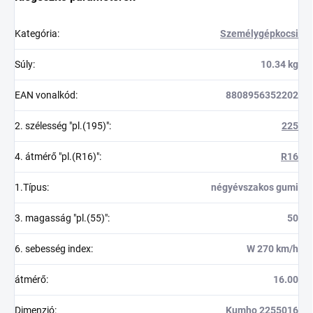
Kategória
:
Személygépkocsi
Súly
:
10.34 kg
EAN vonalkód
:
8808956352202
2. szélesség "pl.(195)"
:
225
4. átmérő "pl.(R16)"
:
R16
1.Típus
:
négyévszakos gumi
3. magasság "pl.(55)"
:
50
6. sebesség index
:
W 270 km/h
átmérő
:
16.00
Dimenzió
:
Kumho 2255016