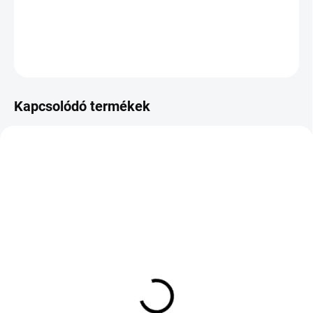
DOT:2025,2026
KÉRDÉS
Kapcsolódó termékek
KÜLSŐ RAKTÁR MAX 8 NAP+2NA A
KÜLSŐ RAKTÁR MAX 8 NAP+2NA A
SZÁLITÁSIG
SZÁLITÁSIG
(>5 DB)
(>5 DB)
Hankook Ventus Prime3
CONTINENTAL
K125 205/55 R16 91V
PREMIUM CONTACT 6