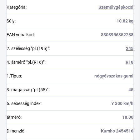
Kategória
:
Személygépkocsi
Súly
:
10.82 kg
EAN vonalkód
:
8808956352288
2. szélesség "pl.(195)"
:
245
4. átmérő "pl.(R16)"
:
R18
1.Típus
:
négyévszakos gumi
3. magasság "pl.(55)"
:
45
6. sebesség index
:
Y 300 km/h
átmérő
:
18.00
Dimenzió
:
Kumho 2454518