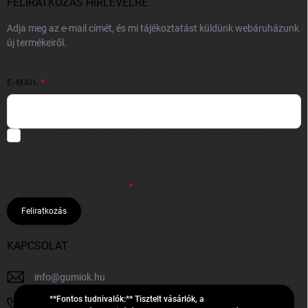
FELIRATKOZÁS HÍRLEVÉLRE
Adja meg az e-mail címét, és mi tájékoztatást küldünk webáruházunk
új termékeiről.
E-MAIL
Hozzájárulok, hogy az általam önként megadott nevem és e-mail
címem felhasználásával a(z)
*cég neve
részemre e-mail útján
hírleveleket, ajánlatokat küldjön. Kijelentem, hogy az
adatkezelési
tájékoztatót
elolvastam. Megértettem, hogy a hozzájárulásom
bármikor visszavonhatom.
Feliratkozás
KAPCSOLAT
info
@
gumiok.hu
**Fontos tudnivalók:** Tisztelt vásárlók, a
+36705429902