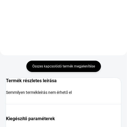
235/60 R16 104H TL XL
95 767 Ft
M+S 3PMSF
56 752 Ft
Kosárba
Kosárba
Összes kapcsolódó termék megjelenítése
Termék részletes leírása
Semmilyen termékleírás nem érhető el
Kiegészítő paraméterek