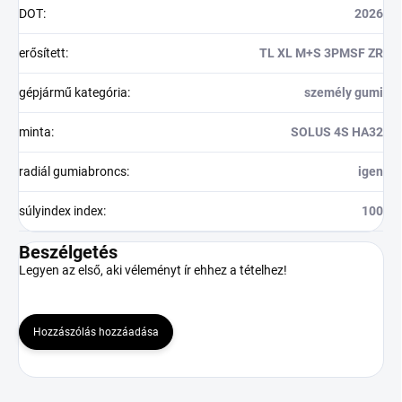
DOT
:
2026
erősített
:
TL XL M+S 3PMSF ZR
gépjármű kategória
:
személy gumi
minta
:
SOLUS 4S HA32
radiál gumiabroncs
:
igen
súlyindex index
:
100
Beszélgetés
Legyen az első, aki véleményt ír ehhez a tételhez!
Hozzászólás hozzáadása