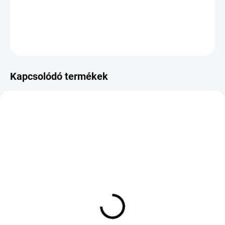
DOT:2026
KÉRDÉS
Kapcsolódó termékek
KÜLSŐ RAKTÁR MAX 1 NAP+2NAP A
KÜLSŐ RAKTÁR MAX 4 NAP+2NAP A
SZÁLITÁSIG
SZÁLITÁSIG
(>5 DB)
(>5 DB)
Pirelli P ZERO MOE RFT
BRIDGESTONE DUELER
XL 275/35 R20 102Y
ALL TERRAIN A/T 002