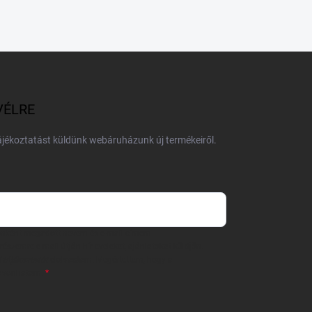
VÉLRE
tájékoztatást küldünk webáruházunk új termékeiről.
 önként megadott nevem és e-mail címem
részemre e-mail útján hírleveleket, ajánlatokat küldjön.
 tájékoztatót
elolvastam. Megértettem, hogy a
zavonhatom.