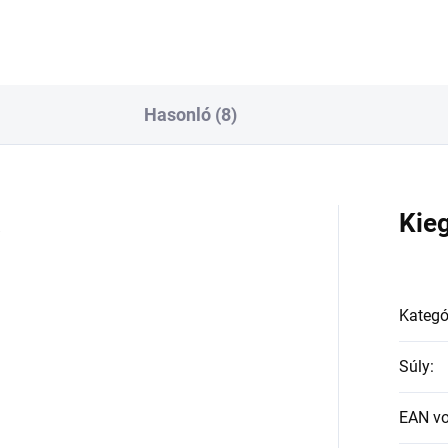
Hasonló (8)
a
Kie
Kategó
Súly
:
EAN v