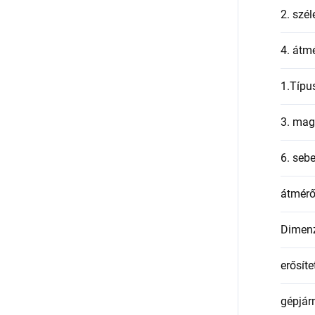
2. szél
4. átmé
1.Típu
3. mag
6. seb
átmér
Dimen
erősíte
gépjár