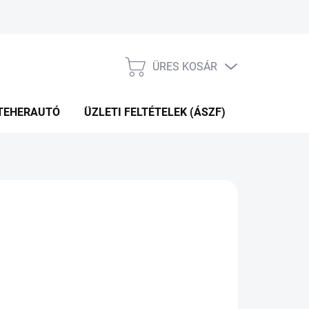
ÜRES KOSÁR
KOSÁR
TEHERAUTÓ
ÜZLETI FELTÉTELEK (ÁSZF)
WEBÁRUHÁ
P+2NAP A SZÁLITÁSIG
(>5 DB)
Hozzáadás a kosárhoz