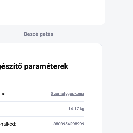
Beszélgetés
gészítő paraméterek
ria
:
Személygépkocsi
14.17 kg
onalkód
:
8808956298999