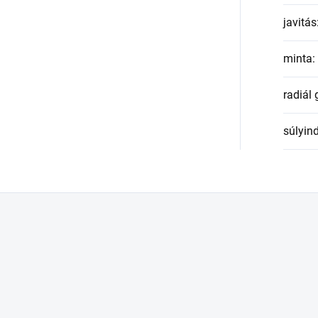
javitás
minta
:
radiál
súlyin