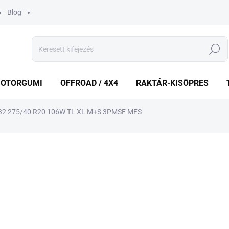
Blog
Keresés
OTORGUMI
OFFROAD / 4X4
RAKTÁR-KISÖPRES
2 275/40 R20 106W TL XL M+S 3PMSF MFS
shez
MÁRKA:
KUMHO
56 032 Ft
Egységár:
KÜLSŐ RAKTÁR MAX 4 NA
−
+