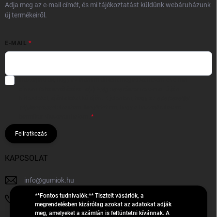
Adja meg az e-mail címét, és mi tájékoztatást küldünk webáruházunk
új termékeiről.
E-MAIL
Hozzájárulok, hogy az általam önként megadott nevem és e-mail
címem felhasználásával a(z)
*cég neve
részemre e-mail útján
hírleveleket, ajánlatokat küldjön. Kijelentem, hogy az
adatkezelési
tájékoztatót
elolvastam. Megértettem, hogy a hozzájárulásom
bármikor visszavonhatom.
Feliratkozás
KAPCSOLAT
info
@
gumiok.hu
**Fontos tudnivalók:** Tisztelt vásárlók, a
+36705429902
megrendelésben kizárólag azokat az adatokat adják
meg, amelyeket a számlán is feltüntetni kívánnak. A