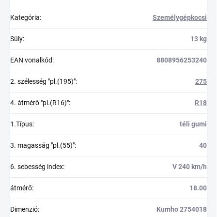
Kategória
:
Személygépkocsi
Súly
:
13 kg
EAN vonalkód
:
8808956253240
2. szélesség "pl.(195)"
:
275
4. átmérő "pl.(R16)"
:
R18
1.Típus
:
téli gumi
3. magasság "pl.(55)"
:
40
6. sebesség index
:
V 240 km/h
átmérő
:
18.00
Dimenzió
:
Kumho 2754018