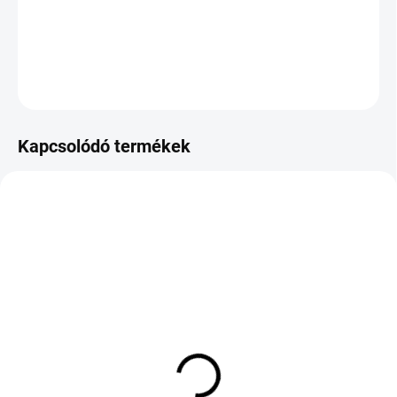
−
+
Hozzáadás a kosárhoz
KÉRDÉS
Kapcsolódó termékek
KÜLSŐ RAKTÁR MAX 8 NAP+2NA A
RAKTÁRON
SZÁLITÁSIG
(>5 DB)
(>5 DB)
CONTINENTAL VANCO
ROADX RX QUEST
CONTACT CAMPER
SPORT SUV 235/55 R18