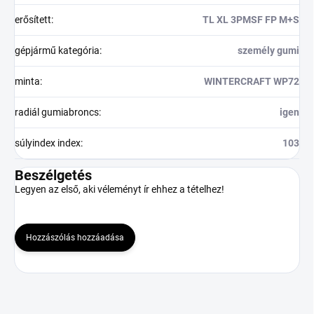
erősített
:
TL XL 3PMSF FP M+S
gépjármű kategória
:
személy gumi
minta
:
WINTERCRAFT WP72
radiál gumiabroncs
:
igen
súlyindex index
:
103
Beszélgetés
Legyen az első, aki véleményt ír ehhez a tételhez!
Hozzászólás hozzáadása