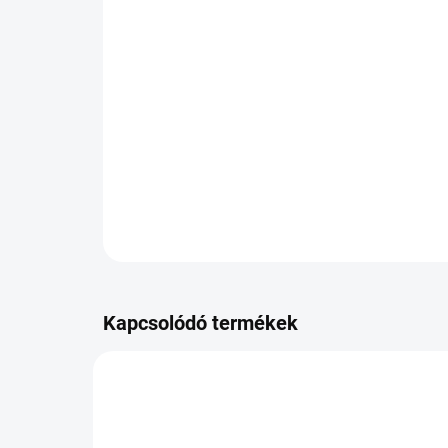
Kapcsolódó termékek
OP-5452000477071