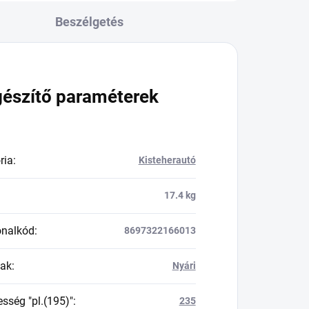
Beszélgetés
gészítő paraméterek
ria
:
Kisteherautó
17.4 kg
onalkód
:
8697322166013
zak
:
Nyári
esség "pl.(195)"
:
235