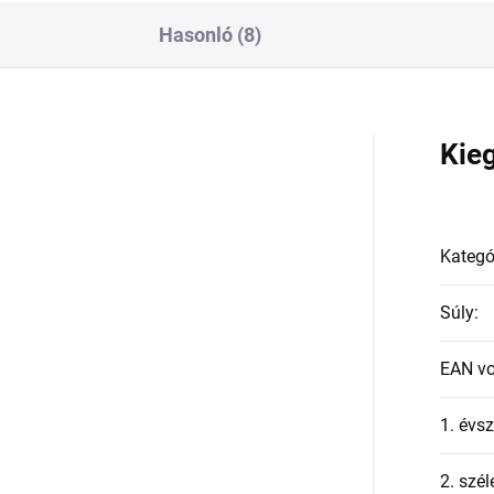
Hasonló (8)
a
Kie
Kategó
Súly
:
EAN v
1. évs
2. szél