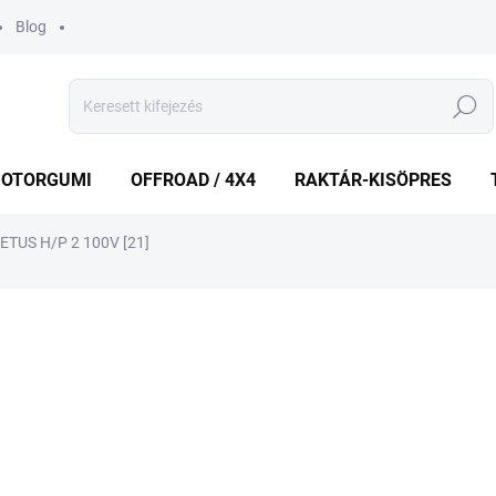
Blog
Keresés
OTORGUMI
OFFROAD / 4X4
RAKTÁR-KISÖPRES
TUS H/P 2 100V [21]
shez
MÁRKA:
LASSA
56 545 Ft
Egységár:
RAKTÁRON
(>5 DB)
−
+