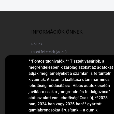
L
á
b
l
INFORMÁCIÓK ÖNNEK
é
c
Rólunk
Üzleti feltételek (ÁSZF)
Elérhetőségek
**Fontos tudnivalók:** Tisztelt vásárlók, a
megrendelésben kizárólag azokat az adatokat
Blog
adják meg, amelyeket a számlán is feltüntetni
kívánnak. A számla kiállítása után már nincs
lehetőség módosításra. Hibás adatok esetén
javításra csak a „megrendelés feldolgozása”
státusz alatt van lehetőség! Csak új, **2023-
ban, 2024-ben vagy 2025-ben** gyártott
gumiabroncsokat árusítunk – a gumik