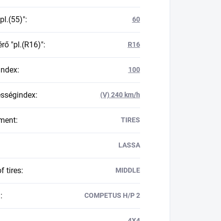
"pl.(55)"
:
60
rő "pl.(R16)"
:
R16
index
:
100
ességindex
:
(V) 240 km/h
ment
:
TIRES
LASSA
f tires
:
MIDDLE
D
:
COMPETUS H/P 2
4X4