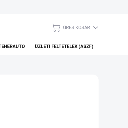
ÜRES KOSÁR
KOSÁR
TEHERAUTÓ
ÜZLETI FELTÉTELEK (ÁSZF)
WEBÁRUHÁ
Hozzáadás a kosárhoz