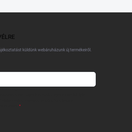
VÉLRE
tájékoztatást küldünk webáruházunk új termékeiről.
 önként megadott nevem és e-mail címem
részemre e-mail útján hírleveleket, ajánlatokat küldjön.
 tájékoztatót
elolvastam. Megértettem, hogy a
zavonhatom.