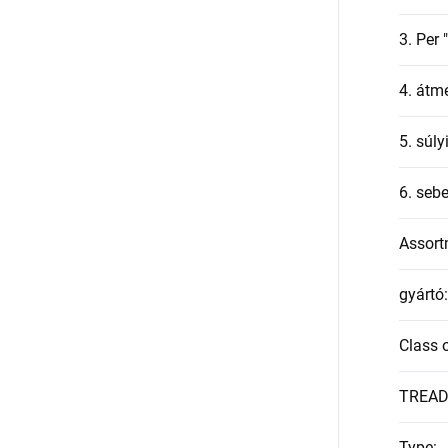
3. Per 
4. átmé
5. súly
6. seb
Assort
gyártó
:
Class o
TREA
Type
: