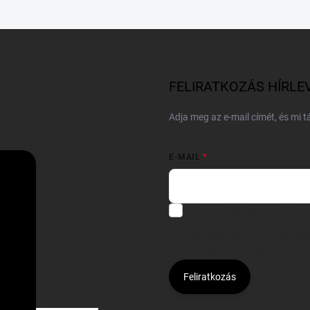
FELIRATKOZÁS HÍRLE
Adja meg az e-mail címét, és mi 
E-MAIL
Hozzájárulok, hogy az általam
felhasználásával a(z)
*cég neve
Kijelentem, hogy az
adatkezelési
hozzájárulásom bármikor viss
Feliratkozás