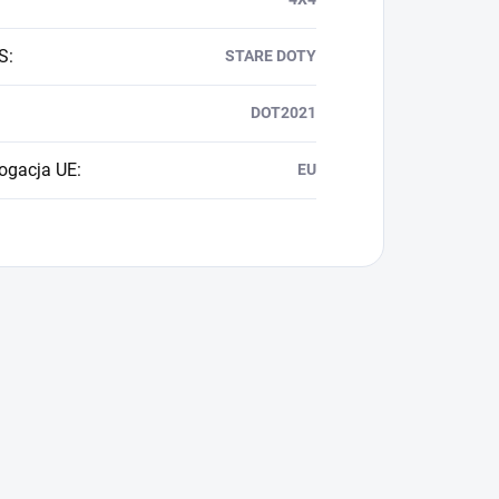
S
:
STARE DOTY
DOT2021
ogacja UE
:
EU