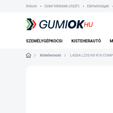
Ugrás
Rólunk
Üzleti feltételek (ÁSZF)
Elérhetőségek
a
fő
tartalomhoz
SZEMÉLYGÉPKOCSI
KISTEHERAUTÓ
M
Kezdőlap
Kisteherautó
LASSA L235/60 R16 COMPE
Nincs értékelés
Ugrás az értékelé