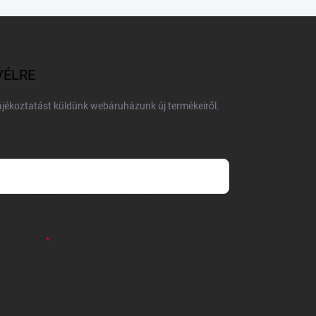
VÉLRE
tájékoztatást küldünk webáruházunk új termékeiről.
 önként megadott nevem és e-mail címem
részemre e-mail útján hírleveleket, ajánlatokat küldjön.
 tájékoztatót
elolvastam. Megértettem, hogy a
zavonhatom.