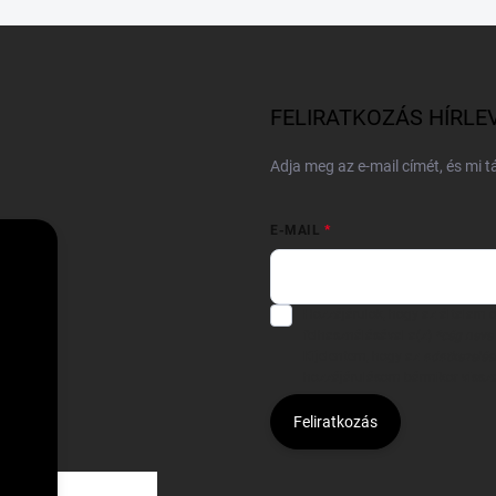
FELIRATKOZÁS HÍRLE
Adja meg az e-mail címét, és mi 
E-MAIL
Hozzájárulok, hogy az általam
felhasználásával a(z)
*cég neve
Kijelentem, hogy az
adatkezelési
hozzájárulásom bármikor viss
Feliratkozás
Á