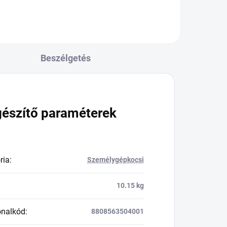
Beszélgetés
gészítő paraméterek
ria
:
Személygépkocsi
10.15 kg
onalkód
:
8808563504001