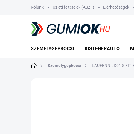
Ugrás
Rólunk
Üzleti feltételek (ÁSZF)
Elérhetőségek
a
fő
tartalomhoz
SZEMÉLYGÉPKOCSI
KISTEHERAUTÓ
M
Kezdőlap
Személygépkocsi
LAUFENN LK01 S FIT 
Nincs értékelés
Ugrás az értékelé