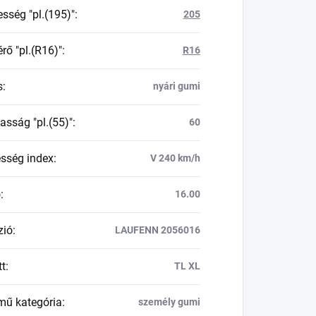
esség "pl.(195)"
:
205
rő "pl.(R16)"
:
R16
s
:
nyári gumi
asság "pl.(55)"
:
60
esség index
:
V 240 km/h
ő
:
16.00
zió
:
LAUFENN 2056016
tt
:
TL XL
mű kategória
:
személy gumi