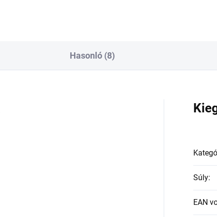
Hasonló (8)
a
Kie
Kategó
Súly
:
EAN v