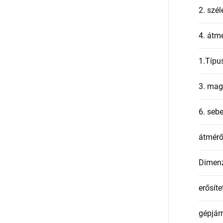
2. szél
4. átmé
1.Típu
3. mag
6. seb
átmér
Dimen
erősíte
gépjár