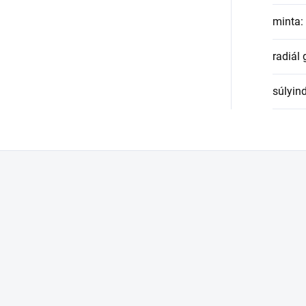
minta
:
radiál
súlyin