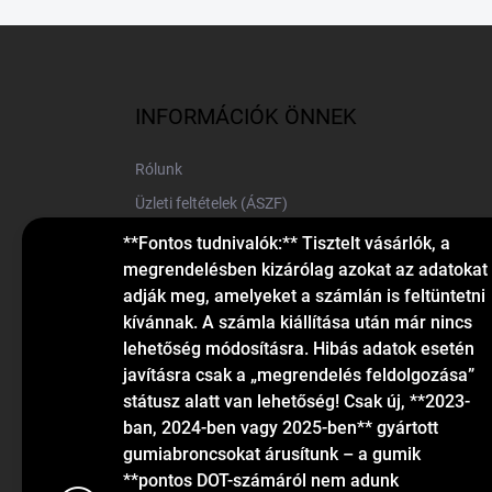
L
á
b
l
INFORMÁCIÓK ÖNNEK
é
c
Rólunk
Üzleti feltételek (ÁSZF)
Elérhetőségek
**Fontos tudnivalók:** Tisztelt vásárlók, a
megrendelésben kizárólag azokat az adatokat
Blog
adják meg, amelyeket a számlán is feltüntetni
kívánnak. A számla kiállítása után már nincs
lehetőség módosításra. Hibás adatok esetén
javításra csak a „megrendelés feldolgozása”
státusz alatt van lehetőség! Csak új, **2023-
ban, 2024-ben vagy 2025-ben** gyártott
gumiabroncsokat árusítunk – a gumik
KAPCSOLAT
**pontos DOT-számáról nem adunk