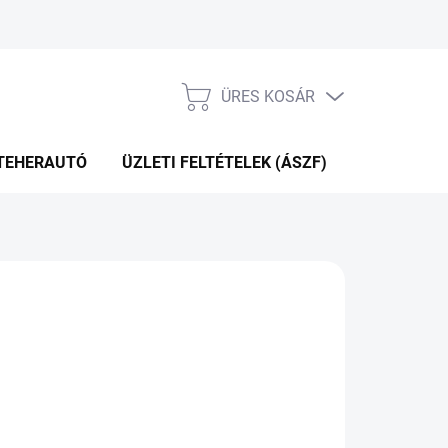
ÜRES KOSÁR
KOSÁR
TEHERAUTÓ
ÜZLETI FELTÉTELEK (ÁSZF)
WEBÁRUHÁ
P+2NAP A SZÁLITÁSIG
(1 DB)
Hozzáadás a kosárhoz