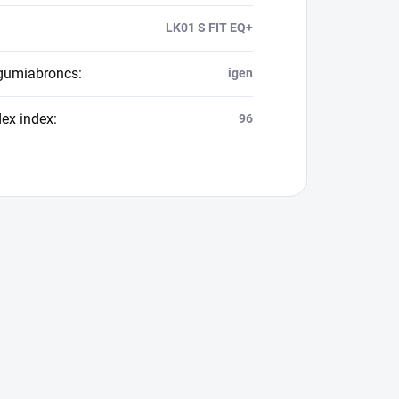
LK01 S FIT EQ+
 gumiabroncs
:
igen
dex index
:
96