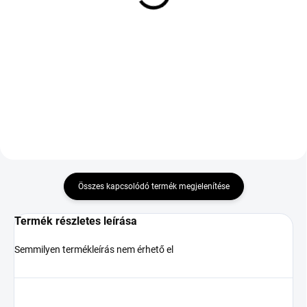
3PMSF
45 784 Ft
15 388 Ft
Kosárba
Kosárba
DOT:2025
Összes kapcsolódó termék megjelenítése
Termék részletes leírása
Semmilyen termékleírás nem érhető el