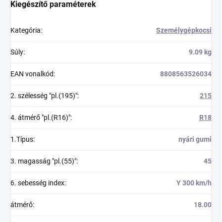
Kiegészítő paraméterek
Kategória
:
Személygépkocsi
Súly
:
9.09 kg
EAN vonalkód
:
8808563526034
2. szélesség "pl.(195)"
:
215
4. átmérő "pl.(R16)"
:
R18
1.Típus
:
nyári gumi
3. magasság "pl.(55)"
:
45
6. sebesség index
:
Y 300 km/h
átmérő
:
18.00