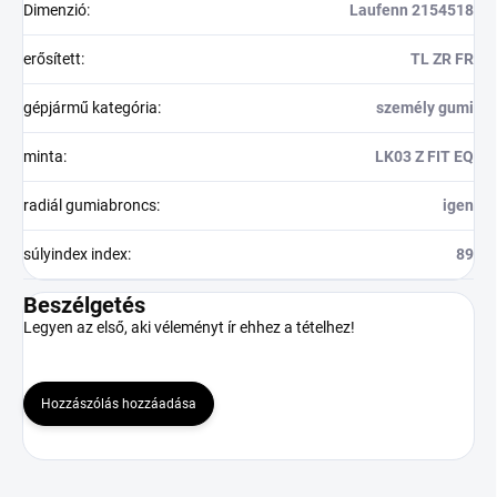
Dimenzió
:
Laufenn 2154518
erősített
:
TL ZR FR
gépjármű kategória
:
személy gumi
minta
:
LK03 Z FIT EQ
radiál gumiabroncs
:
igen
súlyindex index
:
89
Beszélgetés
Legyen az első, aki véleményt ír ehhez a tételhez!
Hozzászólás hozzáadása