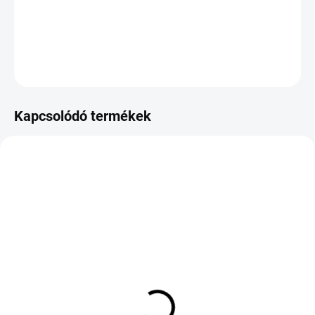
−
+
Hozzáadás a kosárhoz
KÉRDÉS
Kapcsolódó termékek
KÉT MUNKANAP
KÜLSŐ RAKTÁR MAX 8 NAP+2NA A
(2 DB)
SZÁLITÁSIG
(>5 DB)
TAURUS WINTER 601
APLUS A610 275/30 R21
165/70 R14 81T TL M+S
98Y TL XL ZR