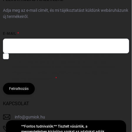
Adja meg az e-mail címét, és mi tájékoztatást küldünk webáruházunk
új termékeiről.
E-MAIL
Hozzájárulok, hogy az általam önként megadott nevem és e-mail
címem felhasználásával a(z)
*cég neve
részemre e-mail útján
hírleveleket, ajánlatokat küldjön. Kijelentem, hogy az
adatkezelési
tájékoztatót
elolvastam. Megértettem, hogy a hozzájárulásom
bármikor visszavonhatom.
Feliratkozás
KAPCSOLAT
info
@
gumiok.hu
**Fontos tudnivalók:** Tisztelt vásárlók, a
+36705429902
megrendelésben kizárólag azokat az adatokat adják