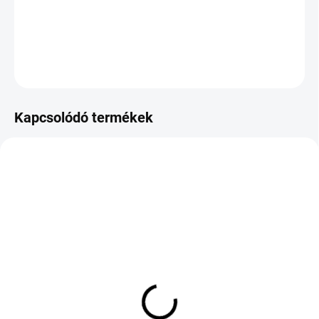
−
+
Hozzáadás a kosárhoz
KÉRDÉS
Kapcsolódó termékek
KÜLSŐ RAKTÁR MAX 8 NAP+2NA A
KÜLSŐ RAKTÁR MAX 8 NAP+2NA A
SZÁLITÁSIG
SZÁLITÁSIG
(>5 DB)
(>5 DB)
COOPER TIRES
TRIANGLE
DISCOVERER A/T3
EFFEXWINTER TW421