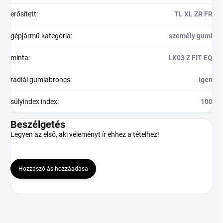
erősített
:
TL XL ZR FR
gépjármű kategória
:
személy gumi
minta
:
LK03 Z FIT EQ
radiál gumiabroncs
:
igen
súlyindex index
:
100
Beszélgetés
Legyen az első, aki véleményt ír ehhez a tételhez!
Hozzászólás hozzáadása