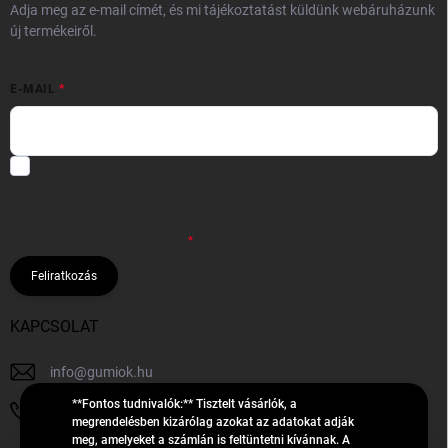
Adja meg az e-mail címét, és mi tájékoztatást küldünk webáruházunk
új termékeiről.
E-MAIL
Hozzájárulok, hogy az általam önként megadott nevem és e-mail
címem felhasználásával a(z)
*cég neve
részemre e-mail útján
hírleveleket, ajánlatokat küldjön. Kijelentem, hogy az
adatkezelési
tájékoztatót
elolvastam. Megértettem, hogy a hozzájárulásom
bármikor visszavonhatom.
Feliratkozás
KAPCSOLAT
info
@
gumiok.hu
**Fontos tudnivalók:** Tisztelt vásárlók, a
+36705429902
megrendelésben kizárólag azokat az adatokat adják
meg, amelyeket a számlán is feltüntetni kívánnak. A