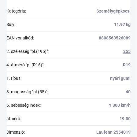
Kategória
:
Személygépkocsi
Súly
:
11.97 kg
EAN vonalkód
:
8808563526089
2. szélesség "pl.(195)"
:
255
4. átmérő "pl.(R16)"
:
R19
1.Típus
:
nyári gumi
3. magasság "pl.(55)"
:
40
6. sebesség index
:
Y 300 km/h
átmérő
:
19.00
Dimenzió
:
Laufenn 2554019