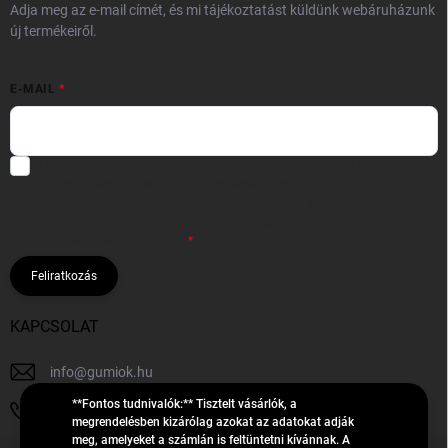
Adja meg az e-mail címét, és mi tájékoztatást küldünk webáruházunk
új termékeiről.
E-MAIL
Hozzájárulok, hogy az általam önként megadott nevem és e-mail
címem felhasználásával a(z)
*cég neve
részemre e-mail útján
hírleveleket, ajánlatokat küldjön. Kijelentem, hogy az
adatkezelési
tájékoztatót
elolvastam. Megértettem, hogy a hozzájárulásom
bármikor visszavonhatom.
Feliratkozás
KAPCSOLAT
info
@
gumiok.hu
**Fontos tudnivalók:** Tisztelt vásárlók, a
+36705429902
megrendelésben kizárólag azokat az adatokat adják
meg, amelyeket a számlán is feltüntetni kívánnak. A