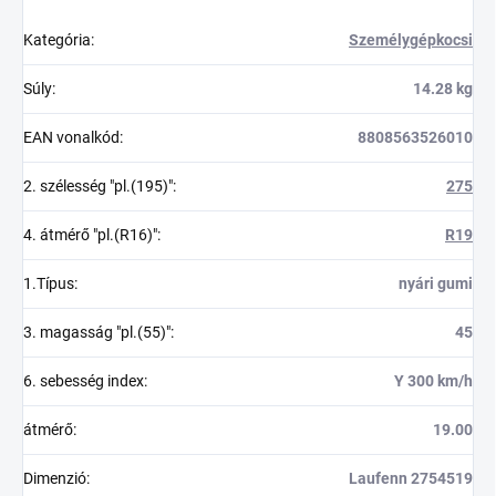
Kategória
:
Személygépkocsi
Súly
:
14.28 kg
EAN vonalkód
:
8808563526010
2. szélesség "pl.(195)"
:
275
4. átmérő "pl.(R16)"
:
R19
1.Típus
:
nyári gumi
3. magasság "pl.(55)"
:
45
6. sebesség index
:
Y 300 km/h
átmérő
:
19.00
Dimenzió
:
Laufenn 2754519