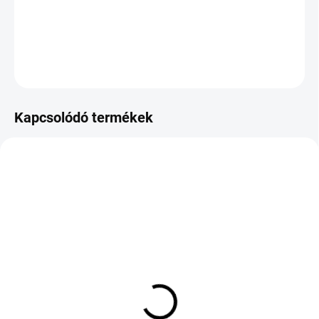
−
+
Hozzáadás a kosárhoz
KÉRDÉS
Kapcsolódó termékek
KÜLSŐ RAKTÁR MAX 8 NAP+2NA A
KÜLSŐ RAKTÁR MAX 8 NAP+2NA A
SZÁLITÁSIG
SZÁLITÁSIG
(>5 DB)
(>5 DB)
ROVELO AVENUE
BRIDGESTONE POTENZA
SPRINT 235/45 R17 97W
SPORT 285/35 R20 100Y