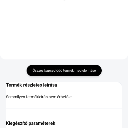
TL XL ZR
TL
27 520 Ft
106 455 Ft
Kosárba
Kosárba
Összes kapcsolódó termék megjelenítése
Termék részletes leírása
Semmilyen termékleírás nem érhető el
Kiegészítő paraméterek