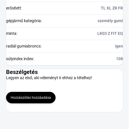
erősített
:
TL XL ZR FR
gépjármű kategória
:
személy gumi
minta
:
LK03 Z FIT EQ
radiál gumiabroncs
:
igen
súlyindex index
:
108
Beszélgetés
Legyen az első, aki véleményt ír ehhez a tételhez!
Hozzászólás hozzáadása