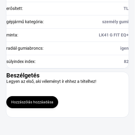
erősített
:
TL
gépjármű kategória
:
személy gumi
minta
:
LK41 G FIT EQ+
radiál gumiabroncs
:
igen
súlyindex index
:
82
Beszélgetés
Legyen az első, aki véleményt ír ehhez a tételhez!
Hozzászólás hozzáadása