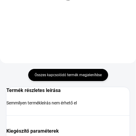
122 249 Ft
R14 75T TL M+S 3PMSF
Kosárba
29 837 Ft
Kosárba
Összes kapcsolódó termék megjelenítése
Termék részletes leírása
Semmilyen termékleírás nem érhető el
Kiegészítő paraméterek