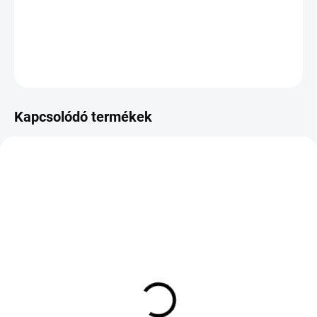
−
+
Hozzáadás a kosárhoz
KÉRDÉS
Kapcsolódó termékek
KÜLSŐ RAKTÁR MAX 8 NAP+2NA A
KÜLSŐ RAKTÁR MAX 3 NAP+2NAP A
SZÁLITÁSIG
SZÁLITÁSIG
(>5 DB)
(>5 DB)
HANKOOK H750
Ecsta PS72 325/30/21
KINERGY 4S 2 155/65