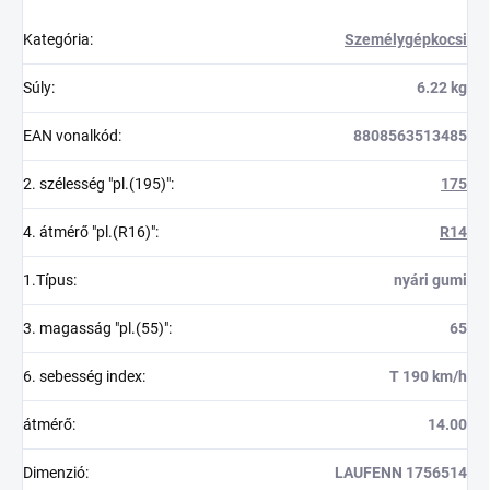
Kategória
:
Személygépkocsi
Súly
:
6.22 kg
EAN vonalkód
:
8808563513485
2. szélesség "pl.(195)"
:
175
4. átmérő "pl.(R16)"
:
R14
1.Típus
:
nyári gumi
3. magasság "pl.(55)"
:
65
6. sebesség index
:
T 190 km/h
átmérő
:
14.00
Dimenzió
:
LAUFENN 1756514