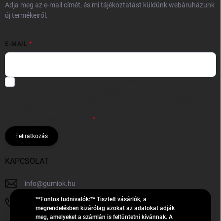
Adja meg az e-mail címét, és mi tájékoztatást küldünk webáruházunk
új termékeiről.
E-MAIL
Hozzájárulok, hogy az általam önként megadott nevem és e-mail
címem felhasználásával a(z)
*cég neve
részemre e-mail útján
hírleveleket, ajánlatokat küldjön. Kijelentem, hogy az
adatkezelési
tájékoztatót
elolvastam. Megértettem, hogy a hozzájárulásom
bármikor visszavonhatom.
Feliratkozás
KAPCSOLAT
info
@
gumiok.hu
**Fontos tudnivalók:** Tisztelt vásárlók, a
+36705429902
megrendelésben kizárólag azokat az adatokat adják
meg, amelyeket a számlán is feltüntetni kívánnak. A